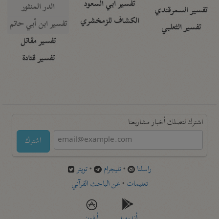
تفسير أبي السعود
الدر المنثور
تفسير السمرقندي
الكشاف للزمخشري
تفسير ابن أبي حاتم
تفسير الثعلبي
تفسير مقاتل
تفسير قتادة
اشترك لتصلك أخبار مشاريعنا
اشترك
راسلنا
•
تليجرام
•
تويتر
تعليمات
•
عن الباحث القرآني
أندرويد
أيفون