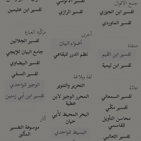
تفسير الآلوسي
جمع الأقوال
تفسير ابن عثيمين
تفسير ابن الجوزي
تفسير الرازي
تفسير الماوردي
مركَّزة العبارة
أخرى
تفسير الجلالين
أضواء البيان
منتقاة
جامع البيان للإيجي
تفسير ابن القيم
نظم الدرر للبقاعي
تفسير البيضاوي
تفسير ابن تيمية
تفسير النسفي
لغة وبلاغة
الوجيز للواحدي
التحرير والتنوير
عامّة
تفسير ابن أبي زمنين
تفسير السمعاني
المحرر الوجيز لابن
عطية
تفسير مكّي
البحر المحيط لأبي
آثار
محاسن التأويل
حيان
للقاسمي
موسوعة التفسير
البسيط للواحدي
المأثور
تفسير الثعالبي