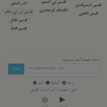
تفسير أبي السعود
الدر المنثور
تفسير السمرقندي
الكشاف للزمخشري
تفسير ابن أبي حاتم
تفسير الثعلبي
تفسير مقاتل
تفسير قتادة
اشترك لتصلك أخبار مشاريعنا
اشترك
راسلنا
•
تليجرام
•
تويتر
كنوز
•
تعليمات
•
عن الباحث القرآني
أندرويد
أيفون