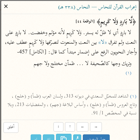
ساهم معنا في نشر القرآن والعلم الشرعي
✕
إعراب القرآن للنحاس — النحاس (٣٣٨ هـ)
الباحث القرآني
﴿لَّا بَارِدࣲ وَلَا كَرِیمٍ﴾ 
[الواقعة ٤٤]
لا بارِدٍ أي لا ظلّ له يستر. وَلا كَرِيمٍ لأنه مؤلم وخفضت. لا بارِدٍ على 
بحث
تفسير
علوم
مصاحف
معاجم
النعت ولم تفرق 
«لا»
 بين النعت والمنعوت لتصرّفها وَلا كَرِيمٍ عطف عليه، 
وأجاز النحويون الرفع على إضمار مبتدأ كما قال: [الكامل] 457-
وتريك وجها كالصّحيفة لا ... ظمآن مختلج ولا جهم
Type 2 or more characters for results.
(١)
Type 1 or more
أمّهات
عامّة
معاصرة
characters for results.
تفسير الطبري
فتح البيان للقنوجي
الميسر
(١)
 الشاهد للمخبّل السعدي في ديوانه 313، ولسان العرب (ظمأ) و (خلج) ، 
تفسير ابن كثير
فتح القدير للشوكاني
المختصر في
وتاج العروس (ظمأ) و (خلج) ، وأساس البلاغة (جهم) ، والمفضليات 213، وبلا 
التفسير
تفسير القرطبي
تفسير ابن جزي
نسبة في المخصّص 1/ 91.
تفسير السعدي
تفسير البغوي
أيسر التفاسير
→
←
↑
↓
أغلق
موسوعات
القرآن – تدبر وعمل
حول المصدر
ا+
ا-