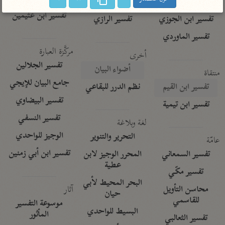
تفسير الآلوسي
جمع الأقوال
تفسير ابن عثيمين
تفسير ابن الجوزي
تفسير الرازي
تفسير الماوردي
مركَّزة العبارة
أخرى
تفسير الجلالين
أضواء البيان
منتقاة
جامع البيان للإيجي
تفسير ابن القيم
نظم الدرر للبقاعي
تفسير البيضاوي
تفسير ابن تيمية
تفسير النسفي
لغة وبلاغة
الوجيز للواحدي
التحرير والتنوير
عامّة
تفسير ابن أبي زمنين
تفسير السمعاني
المحرر الوجيز لابن
عطية
تفسير مكّي
البحر المحيط لأبي
آثار
محاسن التأويل
حيان
للقاسمي
موسوعة التفسير
البسيط للواحدي
المأثور
تفسير الثعالبي