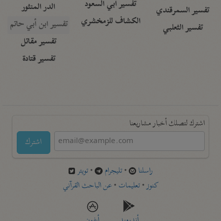
تفسير أبي السعود
الدر المنثور
تفسير السمرقندي
الكشاف للزمخشري
تفسير ابن أبي حاتم
تفسير الثعلبي
تفسير مقاتل
تفسير قتادة
اشترك لتصلك أخبار مشاريعنا
اشترك
راسلنا
•
تليجرام
•
تويتر
كنوز
•
تعليمات
•
عن الباحث القرآني
أندرويد
أيفون