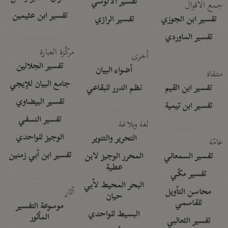
تفسير الآلوسي
جمع الأقوال
تفسير ابن عثيمين
تفسير ابن الجوزي
تفسير الرازي
تفسير الماوردي
مركَّزة العبارة
أخرى
تفسير الجلالين
أضواء البيان
منتقاة
جامع البيان للإيجي
تفسير ابن القيم
نظم الدرر للبقاعي
تفسير البيضاوي
تفسير ابن تيمية
تفسير النسفي
لغة وبلاغة
الوجيز للواحدي
التحرير والتنوير
عامّة
تفسير ابن أبي زمنين
تفسير السمعاني
المحرر الوجيز لابن
عطية
تفسير مكّي
البحر المحيط لأبي
آثار
محاسن التأويل
حيان
للقاسمي
موسوعة التفسير
البسيط للواحدي
المأثور
تفسير الثعالبي