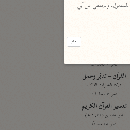
نحو مجلد
 مبنيا للفاعل، ونافع وأبو عمرو وأهل المدينة مبنيا للمفعول، والجعفي عن أبي 
تيسير الكريم الرحمن
السعدي (١٣٧٦ هـ)
نحو ٤ مجلدات
أغلق
أيسر التفاسير
أبو بكر الجزائري (١٤٣٩ هـ)
نحو ٣ مجلدات
القرآن – تدبّر وعمل
شركة الخبرات الذكية
نحو ٣ مجلدات
تفسير القرآن الكريم
ابن عثيمين (١٤٢١ هـ)
نحو ١٥ مجلدًا