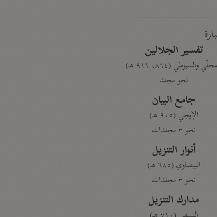
بارة
تفسير الجلالين
حلّي والسيوطي (٨٦٤، ٩١١ هـ)
نحو مجلد
جامع البيان
الإيجي (٩٠٥ هـ)
نحو ٣ مجلدات
أنوار التنزيل
البيضاوي (٦٨٥ هـ)
نحو ٣ مجلدات
مدارك التنزيل
النسفي (٧١٠ هـ)