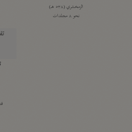
الزمخشري (٥٣٨ هـ)
ج
نحو ٨ مجلدات
تف
ت
قتا