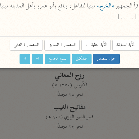
نحو ١١ مجلدًا
«الخرج»
. [.....]
التسهيل لعلوم التنزيل
ابن جُزَيّ (٧٤١ هـ)
نحو ٣ مجلدات
الآية السابقة
الآية التالية
←
المصدر
↑
السابق
المصدر
↓
التالي
حول المصدر
التشكيل
نسخ الجميع
ا+
ا-
موسوعات
روح المعاني
الآلوسي (١٢٧٠ هـ)
نحو ٢٨ مجلدًا
مفاتيح الغيب
فخر الدين الرازي (٦٠٦ هـ)
نحو ٢٤ مجلدًا