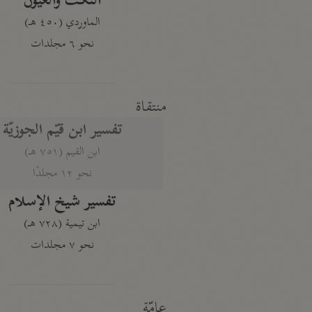
النكت والعيون
الماوردي (٤٥٠ هـ)
نحو ٦ مجلدات
منتقاة
تفسير ابن قيّم الجوزيّة
ابن القيم (٧٥١ هـ)
نحو ١٢ مجلدًا
تفسير شيخ الإسلام
ابن تيمية (٧٢٨ هـ)
نحو ٧ مجلدات
عامّة