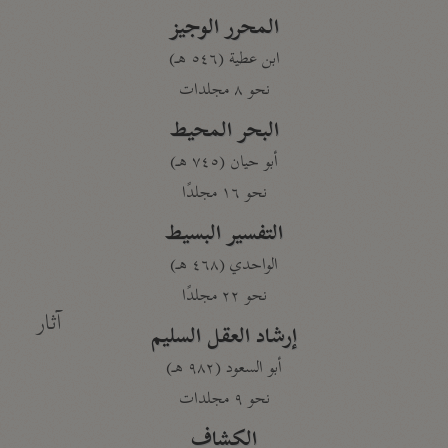
المحرر الوجيز
ابن عطية (٥٤٦ هـ)
نحو ٨ مجلدات
البحر المحيط
أبو حيان (٧٤٥ هـ)
نحو ١٦ مجلدًا
التفسير البسيط
الواحدي (٤٦٨ هـ)
نحو ٢٢ مجلدًا
آثار
إرشاد العقل السليم
أبو السعود (٩٨٢ هـ)
نحو ٩ مجلدات
الكشاف