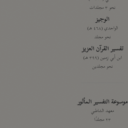
نحو ٣ مجلدات
الوجيز
الواحدي (٤٦٨ هـ)
نحو مجلد
تفسير القرآن العزيز
ابن أبي زمنين (٣٩٩ هـ)
نحو مجلدين
موسوعة التفسير المأثور
معهد الشاطبي
٢٣ مجلدًا