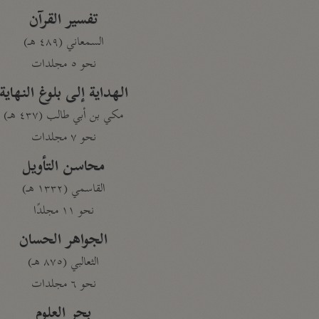
تفسير القرآن
السمعاني (٤٨٩ هـ)
نحو ٥ مجلدات
الهداية إلى بلوغ النهاية
مكي بن أبي طالب (٤٣٧ هـ)
نحو ٧ مجلدات
محاسن التأويل
القاسمي (١٣٣٢ هـ)
نحو ١١ مجلدًا
الجواهر الحسان
الثعالبي (٨٧٥ هـ)
نحو ٦ مجلدات
بحر العلوم