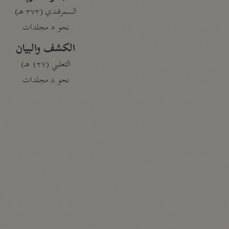
السمرقندي (٣٧٣ هـ)
نحو ٥ مجلدات
الكشف والبيان
الثعلبي (٤٢٧ هـ)
نحو ٨ مجلدات