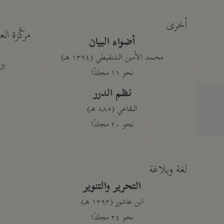
أخرى
مركَّزة الع
أضواء البيان
محمد الأمين الشنقيطي (١٣٩٤ هـ)
الم
نحو ١١ مجلدًا
نظم الدرر
البقاعي (٨٨٥ هـ)
نحو ٢٠ مجلدًا
لغة وبلاغة
التحرير والتنوير
ابن عاشور (١٣٩٣ هـ)
نحو ٢٤ مجلدًا