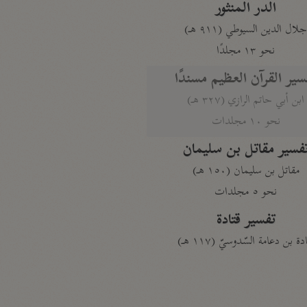
الدر المنثور
لال الدين السيوطي (٩١١ هـ)
نحو ١٣ مجلدًا
سير القرآن العظيم مسندًا
ابن أبي حاتم الرازي (٣٢٧ هـ)
نحو ١٠ مجلدات
فسير مقاتل بن سليمان
مقاتل بن سليمان (١٥٠ هـ)
نحو ٥ مجلدات
تفسير قتادة
دة بن دعامة السّدوسيّ (١١٧ هـ)