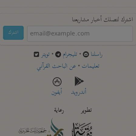
اشترك لتصلك أخبار مشاريعنا
اشترك
راسلنا
•
تليجرام
•
تويتر
تعليمات
•
عن الباحث القرآني
أندرويد
أيفون
تطوير
رعاية