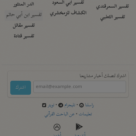
تفسير أبي السعود
الدر المنثور
تفسير السمرقندي
الكشاف للزمخشري
تفسير ابن أبي حاتم
تفسير الثعلبي
تفسير مقاتل
تفسير قتادة
اشترك لتصلك أخبار مشاريعنا
اشترك
راسلنا
•
تليجرام
•
تويتر
تعليمات
•
عن الباحث القرآني
أندرويد
أيفون