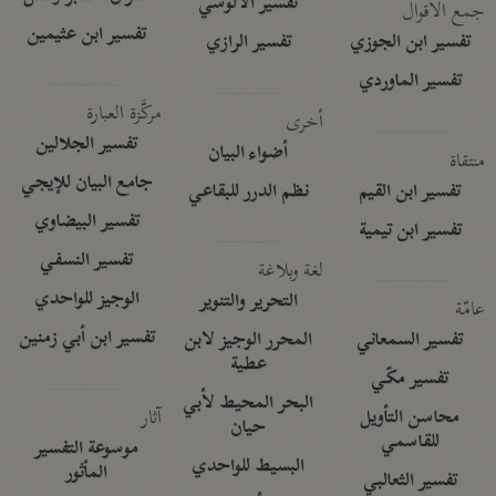
تفسير الآلوسي
جمع الأقوال
تفسير ابن عثيمين
تفسير ابن الجوزي
تفسير الرازي
تفسير الماوردي
مركَّزة العبارة
أخرى
تفسير الجلالين
أضواء البيان
منتقاة
جامع البيان للإيجي
تفسير ابن القيم
نظم الدرر للبقاعي
تفسير البيضاوي
تفسير ابن تيمية
تفسير النسفي
لغة وبلاغة
الوجيز للواحدي
التحرير والتنوير
عامّة
تفسير ابن أبي زمنين
تفسير السمعاني
المحرر الوجيز لابن
عطية
تفسير مكّي
البحر المحيط لأبي
آثار
محاسن التأويل
حيان
للقاسمي
موسوعة التفسير
البسيط للواحدي
المأثور
تفسير الثعالبي