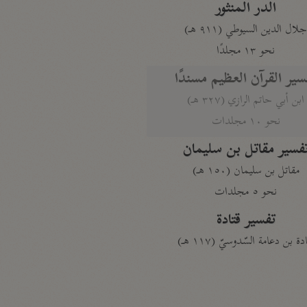
الدر المنثور
لال الدين السيوطي (٩١١ هـ)
نحو ١٣ مجلدًا
سير القرآن العظيم مسندًا
ابن أبي حاتم الرازي (٣٢٧ هـ)
نحو ١٠ مجلدات
فسير مقاتل بن سليمان
مقاتل بن سليمان (١٥٠ هـ)
نحو ٥ مجلدات
تفسير قتادة
دة بن دعامة السّدوسيّ (١١٧ هـ)