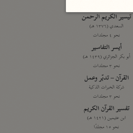
نحو مجلد
تيسير الكريم الرحمن
السعدي (١٣٧٦ هـ)
نحو ٤ مجلدات
أيسر التفاسير
أبو بكر الجزائري (١٤٣٩ هـ)
نحو ٣ مجلدات
القرآن – تدبّر وعمل
شركة الخبرات الذكية
نحو ٣ مجلدات
تفسير القرآن الكريم
ابن عثيمين (١٤٢١ هـ)
نحو ١٥ مجلدًا