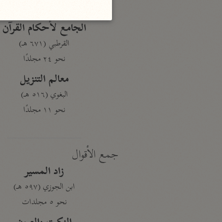
نحو ١٩ مجلدًا
الجامع لأحكام القرآن
القرطبي (٦٧١ هـ)
نحو ٢٤ مجلدًا
معالم التنزيل
البغوي (٥١٦ هـ)
نحو ١١ مجلدًا
جمع الأقوال
زاد المسير
ابن الجوزي (٥٩٧ هـ)
نحو ٥ مجلدات