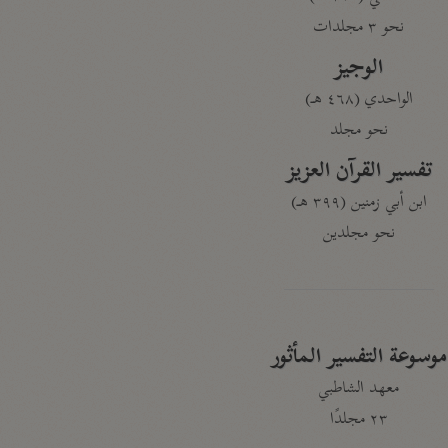
نحو ٣ مجلدات
الوجيز
الواحدي (٤٦٨ هـ)
نحو مجلد
تفسير القرآن العزيز
ابن أبي زمنين (٣٩٩ هـ)
نحو مجلدين
موسوعة التفسير المأثور
معهد الشاطبي
٢٣ مجلدًا