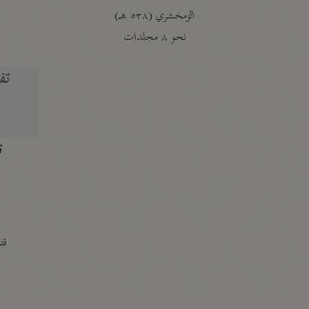
الزمخشري (٥٣٨ هـ)
ج
نحو ٨ مجلدات
تف
ت
قتا