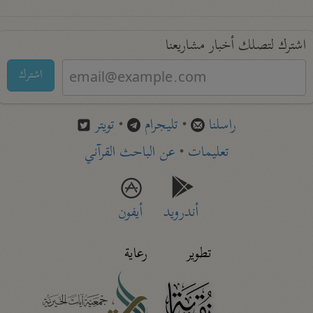
اشترك لتصلك أخبار مشاريعنا
اشترك
راسلنا
•
تليجرام
•
تويتر
تعليمات
•
عن الباحث القرآني
أندرويد
أيفون
تطوير
رعاية