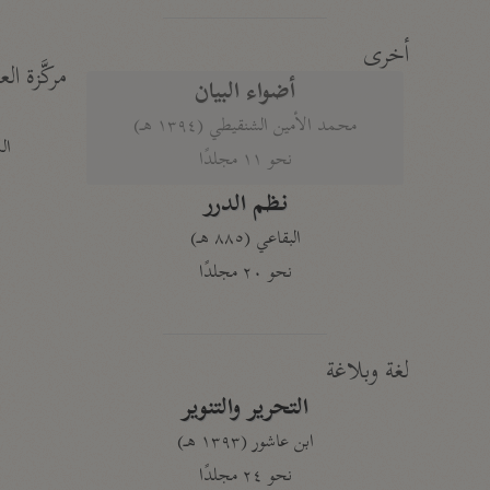
أخرى
مركَّزة الع
أضواء البيان
محمد الأمين الشنقيطي (١٣٩٤ هـ)
الم
نحو ١١ مجلدًا
نظم الدرر
البقاعي (٨٨٥ هـ)
نحو ٢٠ مجلدًا
لغة وبلاغة
التحرير والتنوير
ابن عاشور (١٣٩٣ هـ)
نحو ٢٤ مجلدًا