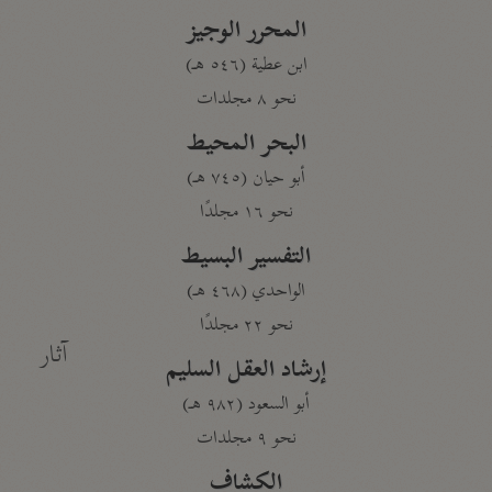
المحرر الوجيز
ابن عطية (٥٤٦ هـ)
نحو ٨ مجلدات
البحر المحيط
أبو حيان (٧٤٥ هـ)
نحو ١٦ مجلدًا
التفسير البسيط
الواحدي (٤٦٨ هـ)
نحو ٢٢ مجلدًا
آثار
إرشاد العقل السليم
أبو السعود (٩٨٢ هـ)
نحو ٩ مجلدات
الكشاف