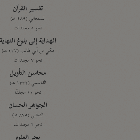
تفسير القرآن
السمعاني (٤٨٩ هـ)
نحو ٥ مجلدات
الهداية إلى بلوغ النهاية
مكي بن أبي طالب (٤٣٧ هـ)
نحو ٧ مجلدات
محاسن التأويل
القاسمي (١٣٣٢ هـ)
نحو ١١ مجلدًا
الجواهر الحسان
الثعالبي (٨٧٥ هـ)
نحو ٦ مجلدات
بحر العلوم