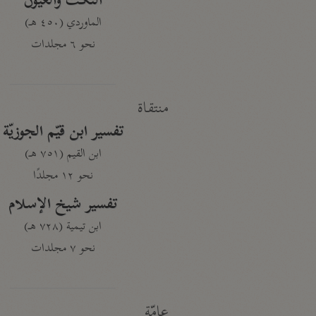
النكت والعيون
الماوردي (٤٥٠ هـ)
نحو ٦ مجلدات
منتقاة
تفسير ابن قيّم الجوزيّة
ابن القيم (٧٥١ هـ)
نحو ١٢ مجلدًا
تفسير شيخ الإسلام
ابن تيمية (٧٢٨ هـ)
نحو ٧ مجلدات
عامّة