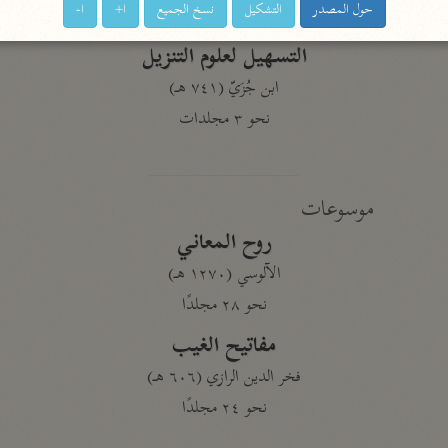
حول المصدر
التشكيل
نسخ الجميع
ا+
ا-
نحو ١١ مجلدًا
التسهيل لعلوم التنزيل
ابن جُزَيّ (٧٤١ هـ)
نحو ٣ مجلدات
موسوعات
روح المعاني
الآلوسي (١٢٧٠ هـ)
نحو ٢٨ مجلدًا
مفاتيح الغيب
فخر الدين الرازي (٦٠٦ هـ)
نحو ٢٤ مجلدًا