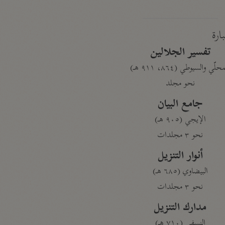
بارة
تفسير الجلالين
حلّي والسيوطي (٨٦٤، ٩١١ هـ)
نحو مجلد
جامع البيان
الإيجي (٩٠٥ هـ)
نحو ٣ مجلدات
أنوار التنزيل
البيضاوي (٦٨٥ هـ)
نحو ٣ مجلدات
مدارك التنزيل
النسفي (٧١٠ هـ)