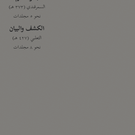
السمرقندي (٣٧٣ هـ)
نحو ٥ مجلدات
الكشف والبيان
الثعلبي (٤٢٧ هـ)
نحو ٨ مجلدات