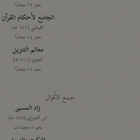
نحو ١٩ مجلدًا
الجامع لأحكام القرآن
القرطبي (٦٧١ هـ)
نحو ٢٤ مجلدًا
معالم التنزيل
البغوي (٥١٦ هـ)
نحو ١١ مجلدًا
جمع الأقوال
زاد المسير
ابن الجوزي (٥٩٧ هـ)
نحو ٥ مجلدات