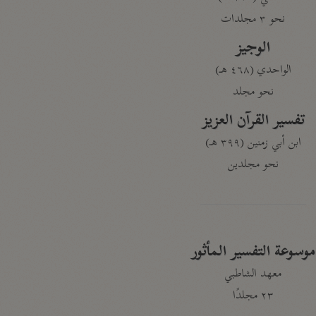
نحو ٣ مجلدات
الوجيز
الواحدي (٤٦٨ هـ)
نحو مجلد
تفسير القرآن العزيز
ابن أبي زمنين (٣٩٩ هـ)
نحو مجلدين
موسوعة التفسير المأثور
معهد الشاطبي
٢٣ مجلدًا