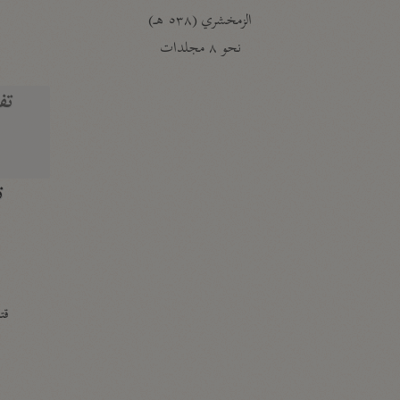
الزمخشري (٥٣٨ هـ)
ج
نحو ٨ مجلدات
تف
ت
قتا