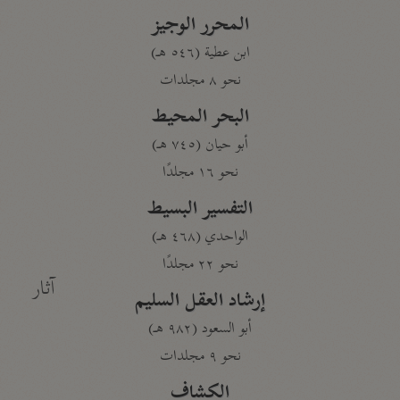
المحرر الوجيز
ابن عطية (٥٤٦ هـ)
نحو ٨ مجلدات
البحر المحيط
أبو حيان (٧٤٥ هـ)
نحو ١٦ مجلدًا
التفسير البسيط
الواحدي (٤٦٨ هـ)
نحو ٢٢ مجلدًا
آثار
إرشاد العقل السليم
أبو السعود (٩٨٢ هـ)
نحو ٩ مجلدات
الكشاف