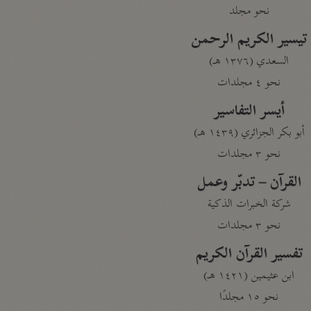
نحو مجلد
تيسير الكريم الرحمن
السعدي (١٣٧٦ هـ)
نحو ٤ مجلدات
أيسر التفاسير
أبو بكر الجزائري (١٤٣٩ هـ)
نحو ٣ مجلدات
القرآن – تدبّر وعمل
شركة الخبرات الذكية
نحو ٣ مجلدات
تفسير القرآن الكريم
ابن عثيمين (١٤٢١ هـ)
نحو ١٥ مجلدًا