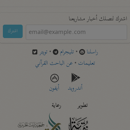
اشترك لتصلك أخبار مشاريعنا
اشترك
راسلنا
•
تليجرام
•
تويتر
تعليمات
•
عن الباحث القرآني
أندرويد
أيفون
تطوير
رعاية