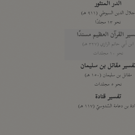
الدر المنثور
لال الدين السيوطي (٩١١ هـ)
نحو ١٣ مجلدًا
سير القرآن العظيم مسندًا
ابن أبي حاتم الرازي (٣٢٧ هـ)
نحو ١٠ مجلدات
فسير مقاتل بن سليمان
مقاتل بن سليمان (١٥٠ هـ)
نحو ٥ مجلدات
تفسير قتادة
دة بن دعامة السّدوسيّ (١١٧ هـ)