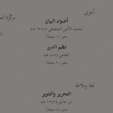
أخرى
مركَّزة الع
أضواء البيان
محمد الأمين الشنقيطي (١٣٩٤ هـ)
الم
نحو ١١ مجلدًا
نظم الدرر
البقاعي (٨٨٥ هـ)
نحو ٢٠ مجلدًا
لغة وبلاغة
التحرير والتنوير
ابن عاشور (١٣٩٣ هـ)
نحو ٢٤ مجلدًا