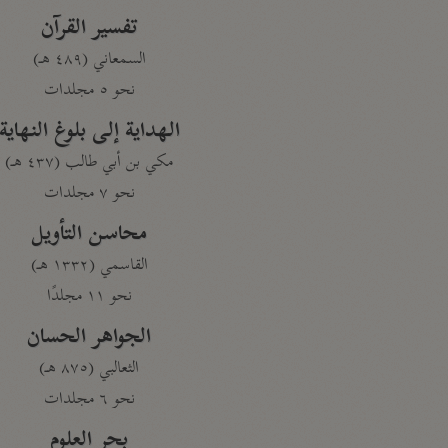
تفسير القرآن
السمعاني (٤٨٩ هـ)
نحو ٥ مجلدات
الهداية إلى بلوغ النهاية
مكي بن أبي طالب (٤٣٧ هـ)
نحو ٧ مجلدات
محاسن التأويل
القاسمي (١٣٣٢ هـ)
نحو ١١ مجلدًا
الجواهر الحسان
الثعالبي (٨٧٥ هـ)
نحو ٦ مجلدات
بحر العلوم