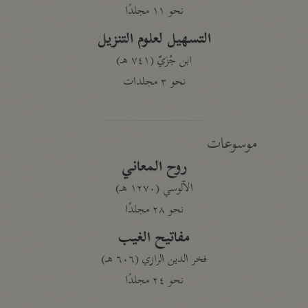
نحو ١١ مجلدًا
التسهيل لعلوم التنزيل
ابن جُزَيّ (٧٤١ هـ)
نحو ٣ مجلدات
موسوعات
روح المعاني
الآلوسي (١٢٧٠ هـ)
نحو ٢٨ مجلدًا
مفاتيح الغيب
فخر الدين الرازي (٦٠٦ هـ)
نحو ٢٤ مجلدًا