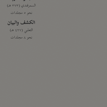
السمرقندي (٣٧٣ هـ)
نحو ٥ مجلدات
الكشف والبيان
الثعلبي (٤٢٧ هـ)
نحو ٨ مجلدات