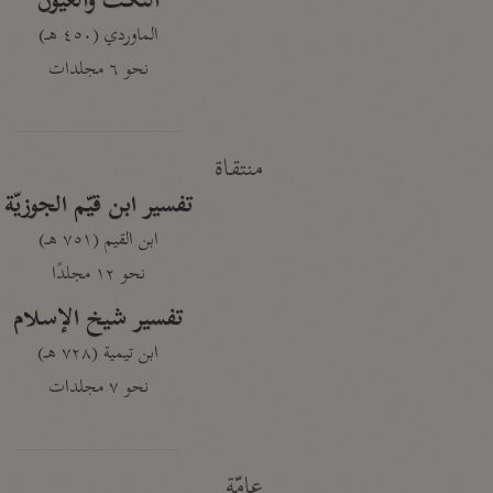
النكت والعيون
الماوردي (٤٥٠ هـ)
نحو ٦ مجلدات
منتقاة
تفسير ابن قيّم الجوزيّة
ابن القيم (٧٥١ هـ)
نحو ١٢ مجلدًا
تفسير شيخ الإسلام
ابن تيمية (٧٢٨ هـ)
نحو ٧ مجلدات
عامّة