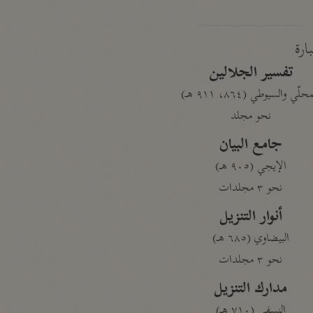
بارة
تفسير الجلالين
حلّي والسيوطي (٨٦٤، ٩١١ هـ)
نحو مجلد
جامع البيان
الإيجي (٩٠٥ هـ)
نحو ٣ مجلدات
أنوار التنزيل
البيضاوي (٦٨٥ هـ)
نحو ٣ مجلدات
مدارك التنزيل
النسفي (٧١٠ هـ)