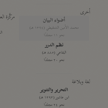
أخرى
مركَّزة الع
أضواء البيان
محمد الأمين الشنقيطي (١٣٩٤ هـ)
الم
نحو ١١ مجلدًا
نظم الدرر
البقاعي (٨٨٥ هـ)
نحو ٢٠ مجلدًا
لغة وبلاغة
التحرير والتنوير
ابن عاشور (١٣٩٣ هـ)
نحو ٢٤ مجلدًا