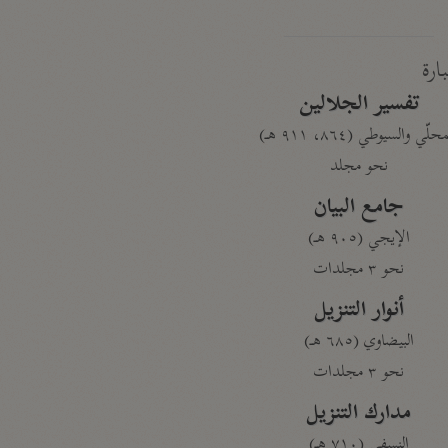
بارة
تفسير الجلالين
حلّي والسيوطي (٨٦٤، ٩١١ هـ)
نحو مجلد
جامع البيان
الإيجي (٩٠٥ هـ)
نحو ٣ مجلدات
أنوار التنزيل
البيضاوي (٦٨٥ هـ)
نحو ٣ مجلدات
مدارك التنزيل
النسفي (٧١٠ هـ)