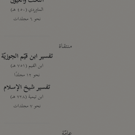
النكت والعيون
الماوردي (٤٥٠ هـ)
نحو ٦ مجلدات
منتقاة
تفسير ابن قيّم الجوزيّة
ابن القيم (٧٥١ هـ)
نحو ١٢ مجلدًا
تفسير شيخ الإسلام
ابن تيمية (٧٢٨ هـ)
نحو ٧ مجلدات
عامّة