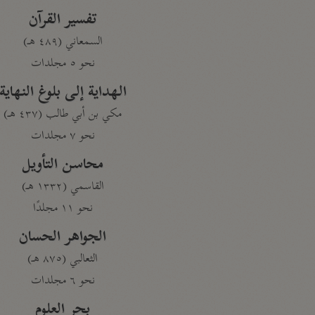
تفسير القرآن
السمعاني (٤٨٩ هـ)
نحو ٥ مجلدات
الهداية إلى بلوغ النهاية
مكي بن أبي طالب (٤٣٧ هـ)
نحو ٧ مجلدات
محاسن التأويل
القاسمي (١٣٣٢ هـ)
نحو ١١ مجلدًا
الجواهر الحسان
الثعالبي (٨٧٥ هـ)
نحو ٦ مجلدات
بحر العلوم