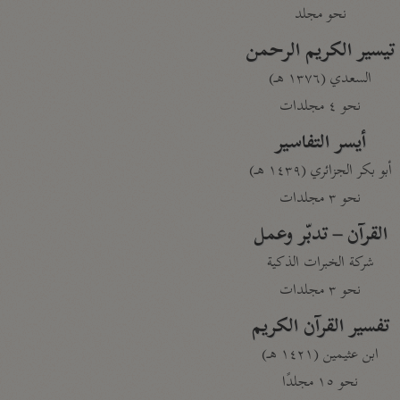
نحو مجلد
تيسير الكريم الرحمن
السعدي (١٣٧٦ هـ)
نحو ٤ مجلدات
أيسر التفاسير
أبو بكر الجزائري (١٤٣٩ هـ)
نحو ٣ مجلدات
القرآن – تدبّر وعمل
شركة الخبرات الذكية
نحو ٣ مجلدات
تفسير القرآن الكريم
ابن عثيمين (١٤٢١ هـ)
نحو ١٥ مجلدًا