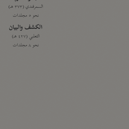
السمرقندي (٣٧٣ هـ)
نحو ٥ مجلدات
الكشف والبيان
الثعلبي (٤٢٧ هـ)
نحو ٨ مجلدات