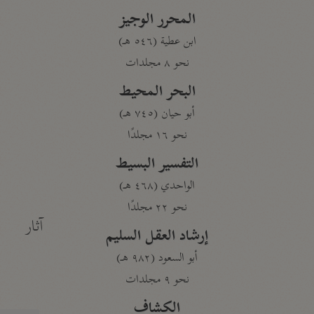
المحرر الوجيز
ابن عطية (٥٤٦ هـ)
نحو ٨ مجلدات
البحر المحيط
أبو حيان (٧٤٥ هـ)
نحو ١٦ مجلدًا
التفسير البسيط
الواحدي (٤٦٨ هـ)
نحو ٢٢ مجلدًا
آثار
إرشاد العقل السليم
أبو السعود (٩٨٢ هـ)
نحو ٩ مجلدات
الكشاف