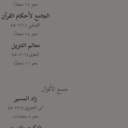
نحو ١٩ مجلدًا
الجامع لأحكام القرآن
القرطبي (٦٧١ هـ)
نحو ٢٤ مجلدًا
معالم التنزيل
البغوي (٥١٦ هـ)
نحو ١١ مجلدًا
جمع الأقوال
زاد المسير
ابن الجوزي (٥٩٧ هـ)
نحو ٥ مجلدات