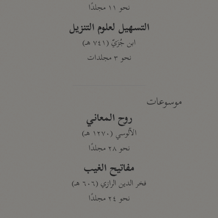
نحو ١١ مجلدًا
التسهيل لعلوم التنزيل
ابن جُزَيّ (٧٤١ هـ)
نحو ٣ مجلدات
موسوعات
روح المعاني
الآلوسي (١٢٧٠ هـ)
نحو ٢٨ مجلدًا
مفاتيح الغيب
فخر الدين الرازي (٦٠٦ هـ)
نحو ٢٤ مجلدًا