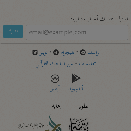
اشترك لتصلك أخبار مشاريعنا
اشترك
راسلنا
•
تليجرام
•
تويتر
تعليمات
•
عن الباحث القرآني
أندرويد
أيفون
تطوير
رعاية