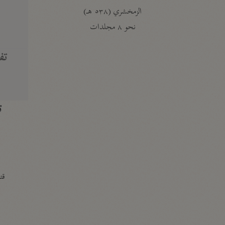
الزمخشري (٥٣٨ هـ)
ج
نحو ٨ مجلدات
تف
ت
قتا