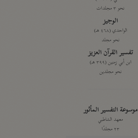
نحو ٣ مجلدات
الوجيز
الواحدي (٤٦٨ هـ)
نحو مجلد
تفسير القرآن العزيز
ابن أبي زمنين (٣٩٩ هـ)
نحو مجلدين
موسوعة التفسير المأثور
معهد الشاطبي
٢٣ مجلدًا