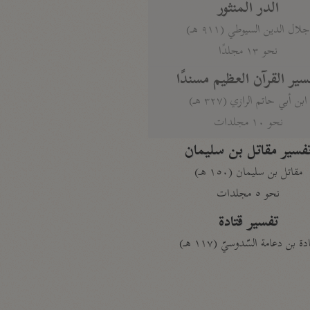
الدر المنثور
لال الدين السيوطي (٩١١ هـ)
نحو ١٣ مجلدًا
سير القرآن العظيم مسندًا
ابن أبي حاتم الرازي (٣٢٧ هـ)
نحو ١٠ مجلدات
فسير مقاتل بن سليمان
مقاتل بن سليمان (١٥٠ هـ)
نحو ٥ مجلدات
تفسير قتادة
دة بن دعامة السّدوسيّ (١١٧ هـ)