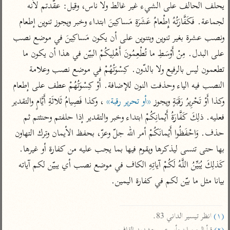
تفسير الآلوسي
جمع الأقوال
يحلف الحالف على الشيء غير غالط ولا ناس، وقيل: عقّدتم لأنه 
تفسير ابن عثيمين
تفسير ابن الجوزي
تفسير الرازي
لجماعة. فَكَفَّارَتُهُ إِطْعامُ عَشَرَةِ مَساكِينَ ابتداء وخبر ويجوز تنوين إطعام 
ونصب عشرة بغير تنوين وبتنوين على أن يكون مَساكِينَ في موضع نصب 
تفسير الماوردي
مركَّزة العبارة
على البدل. مِنْ أَوْسَطِ ما تُطْعِمُونَ أَهْلِيكُمْ البيّن في هذا أن يكون ما 
أخرى
تفسير الجلالين
تطعمون ليس بالرفيع ولا بالدّون. كِسْوَتُهُمْ في موضع نصب وعلامة 
أضواء البيان
منتقاة
النصب فيه الياء وحذفت النون للإضافة. أَوْ كِسْوَتُهُمْ عطف على إطعام 
جامع البيان للإيجي
تفسير ابن القيم
نظم الدرر للبقاعي
وكذا أَوْ تَحْرِيرُ رَقَبَةٍ ويجوز 
«أو تحرير رقبة»
 ، وكذا فَصِيامُ ثَلاثَةِ أَيَّامٍ والتقدير 
تفسير البيضاوي
تفسير ابن تيمية
فعليه. ذلِكَ كَفَّارَةُ أَيْمانِكُمْ ابتداء وخبر والتقدير إذا حلفتم وحنثتم ثم 
تفسير النسفي
لغة وبلاغة
حذف. وَاحْفَظُوا أَيْمانَكُمْ أمر الله جلّ وعزّ، بحفظ الأيمان وترك التهاون 
الوجيز للواحدي
التحرير والتنوير
عامّة
بها حتى تنسى ليذكرها ويقوم فيها بما يجب عليه من كفارة أو غيرها. 
تفسير ابن أبي زمنين
تفسير السمعاني
المحرر الوجيز لابن
كَذلِكَ يُبَيِّنُ اللَّهُ لَكُمْ آياتِهِ الكاف في موضع نصب أي يبيّن لكم آياته 
عطية
تفسير مكّي
بيانا مثل ما بيّن لكم في كفارة اليمين.

البحر المحيط لأبي
آثار
محاسن التأويل
حيان
للقاسمي
موسوعة التفسير
البسيط للواحدي
(١)
 انظر تيسير الداني 83.

المأثور
تفسير الثعالبي