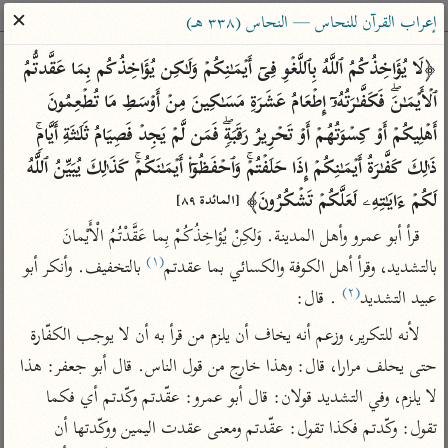
ساهم معنا في نشر القرآن والعلم الشرعي
✕
إعراب القرآن للنحاس — النحاس (٣٣٨ هـ)
الباحث القرآني
﴿لَا یُؤَاخِذُكُمُ ٱللَّهُ بِٱللَّغۡوِ فِیۤ أَیۡمَـٰنِكُمۡ وَلَـٰكِن یُؤَاخِذُكُم بِمَا عَقَّدتُّمُ 
ٱلۡأَیۡمَـٰنَۖ فَكَفَّـٰرَتُهُۥۤ إِطۡعَامُ عَشَرَةِ مَسَـٰكِینَ مِنۡ أَوۡسَطِ مَا تُطۡعِمُونَ 
بحث
تفسير
علوم
مصاحف
معاجم
أَهۡلِیكُمۡ أَوۡ كِسۡوَتُهُمۡ أَوۡ تَحۡرِیرُ رَقَبَةࣲۖ فَمَن لَّمۡ یَجِدۡ فَصِیَامُ ثَلَـٰثَةِ أَیَّامࣲۚ 
ذَ ٰ⁠لِكَ كَفَّـٰرَةُ أَیۡمَـٰنِكُمۡ إِذَا حَلَفۡتُمۡۚ وَٱحۡفَظُوۤا۟ أَیۡمَـٰنَكُمۡۚ كَذَ ٰ⁠لِكَ یُبَیِّنُ ٱللَّهُ 
لَكُمۡ ءَایَـٰتِهِۦ لَعَلَّكُمۡ تَشۡكُرُونَ﴾ 
Type 2 or more characters for results.
[المائدة ٨٩]
قرأ أبو عمرو وأهل المدينة. وَلكِنْ يُؤاخِذُكُمْ بِما عَقَّدْتُمُ الْأَيْمانَ 
Type 1 or more
أمّهات
عامّة
معاصرة
(١)
بالتشديد، وقرأ أهل الكوفة والكسائي بما عقدتم
 بالتخفيف. وأنكر أبو 
characters for results.
تفسير الطبري
فتح البيان للقنوجي
الميسر
(٢)
عبيد التشديد
 . قال:
تفسير ابن كثير
فتح القدير للشوكاني
المختصر في
لأنه للتكرير، وزعم أنه يخاف أن يلزم من قرأ به أن لا يوجب الكفّارة 
التفسير
تفسير القرطبي
تفسير ابن جزي
حتى يحلف مرارا، قال: وهذا خارج من قول الناس. قال أبو جعفر: هذا 
تفسير السعدي
تفسير البغوي
لا يلزم، وفي التشديد قولان: قال أبو عمرو: عقّدتم وكّدتم أي فكما 
أيسر التفاسير
موسوعات
تقول: وكّدتم فكذا تقول: عقّدتم ومعنى عقدت اليمين ووكّدتها أن 
القرآن – تدبر وعمل