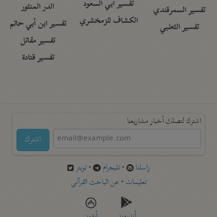
تفسير أبي السعود
الدر المنثور
تفسير السمرقندي
الكشاف للزمخشري
تفسير ابن أبي حاتم
تفسير الثعلبي
تفسير مقاتل
تفسير قتادة
اشترك لتصلك أخبار مشاريعنا
اشترك
راسلنا
•
تليجرام
•
تويتر
تعليمات
•
عن الباحث القرآني
أندرويد
أيفون