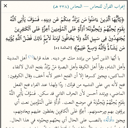
ساهم معنا في نشر القرآن والعلم الشرعي
✕
إعراب القرآن للنحاس — النحاس (٣٣٨ هـ)
الباحث القرآني
﴿یَـٰۤأَیُّهَا ٱلَّذِینَ ءَامَنُوا۟ مَن یَرۡتَدَّ مِنكُمۡ عَن دِینِهِۦ فَسَوۡفَ یَأۡتِی ٱللَّهُ 
بِقَوۡمࣲ یُحِبُّهُمۡ وَیُحِبُّونَهُۥۤ أَذِلَّةٍ عَلَى ٱلۡمُؤۡمِنِینَ أَعِزَّةٍ عَلَى ٱلۡكَـٰفِرِینَ 
بحث
تفسير
علوم
مصاحف
معاجم
یُجَـٰهِدُونَ فِی سَبِیلِ ٱللَّهِ وَلَا یَخَافُونَ لَوۡمَةَ لَاۤىِٕمࣲۚ ذَ ٰ⁠لِكَ فَضۡلُ ٱللَّهِ یُؤۡتِیهِ 
مَن یَشَاۤءُۚ وَٱللَّهُ وَ ٰ⁠سِعٌ عَلِیمٌ﴾ 
[المائدة ٥٤]
(١)
يا أيّها الذين آمنوا من يرتدد منك عن دينه. هذه قراءة
 أهل المدينة 
Type 2 or more characters for results.
وأهل الشام، وقرأ أهل الكوفة وأهل البصرة مَنْ يَرْتَدَّ بفتح الدال لالتقاء 
Type 1 or more
أمّهات
عامّة
معاصرة
الساكنين، ويجوز كسرها إلا أن الفتح اختير لأنه أخف، وقال الكوفيون: 
characters for results.
تفسير الطبري
فتح البيان للقنوجي
الميسر
فتح لأنه بني على التشبيه من قولك: ردّا ولهذا عند الفراء فتح الفعل 
تفسير ابن كثير
فتح القدير للشوكاني
المختصر في
الماضي، ويرتدد أحسن لأن الحرف الثاني قد سكن. فَسَوْفَ يَأْتِي اللَّهُ 
التفسير
تفسير القرطبي
تفسير ابن جزي
بِقَوْمٍ يُحِبُّهُمْ وَيُحِبُّونَهُ في موضع النعت. أَذِلَّةٍ عَلَى الْمُؤْمِنِينَ نعت أي 
تفسير السعدي
تفسير البغوي
يرؤفون بهم ويرحمونهم. أَعِزَّةٍ عَلَى الْكافِرِينَ يغلظون عليهم ويعادونهم، 
أيسر التفاسير
ويجوز 
«أذلّة»
 بالنصب على الحال أي يحبّهم ويحبّونه في هذا الحال. 
موسوعات
القرآن – تدبر وعمل