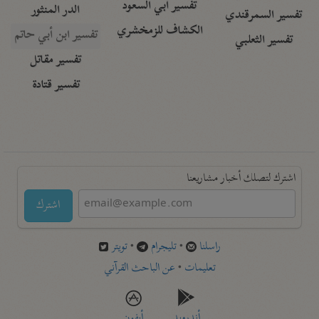
تفسير أبي السعود
الدر المنثور
تفسير السمرقندي
الكشاف للزمخشري
تفسير ابن أبي حاتم
تفسير الثعلبي
تفسير مقاتل
تفسير قتادة
اشترك لتصلك أخبار مشاريعنا
اشترك
راسلنا
•
تليجرام
•
تويتر
تعليمات
•
عن الباحث القرآني
أندرويد
أيفون