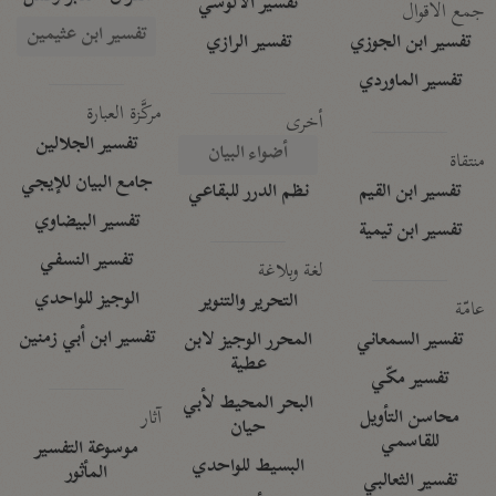
تفسير الآلوسي
جمع الأقوال
تفسير ابن عثيمين
تفسير ابن الجوزي
تفسير الرازي
تفسير الماوردي
مركَّزة العبارة
أخرى
تفسير الجلالين
أضواء البيان
منتقاة
جامع البيان للإيجي
تفسير ابن القيم
نظم الدرر للبقاعي
تفسير البيضاوي
تفسير ابن تيمية
تفسير النسفي
لغة وبلاغة
الوجيز للواحدي
التحرير والتنوير
عامّة
تفسير ابن أبي زمنين
تفسير السمعاني
المحرر الوجيز لابن
عطية
تفسير مكّي
البحر المحيط لأبي
آثار
محاسن التأويل
حيان
للقاسمي
موسوعة التفسير
البسيط للواحدي
المأثور
تفسير الثعالبي