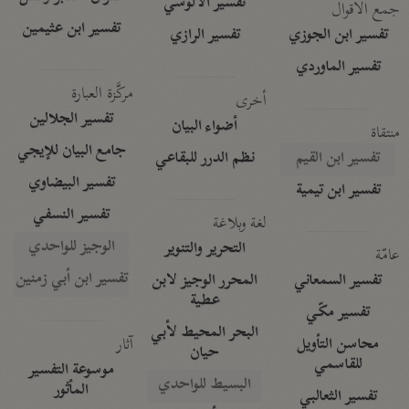
تفسير الآلوسي
جمع الأقوال
تفسير ابن عثيمين
تفسير ابن الجوزي
تفسير الرازي
تفسير الماوردي
مركَّزة العبارة
أخرى
تفسير الجلالين
أضواء البيان
منتقاة
جامع البيان للإيجي
تفسير ابن القيم
نظم الدرر للبقاعي
تفسير البيضاوي
تفسير ابن تيمية
تفسير النسفي
لغة وبلاغة
الوجيز للواحدي
التحرير والتنوير
عامّة
تفسير ابن أبي زمنين
تفسير السمعاني
المحرر الوجيز لابن
عطية
تفسير مكّي
البحر المحيط لأبي
آثار
محاسن التأويل
حيان
للقاسمي
موسوعة التفسير
البسيط للواحدي
المأثور
تفسير الثعالبي