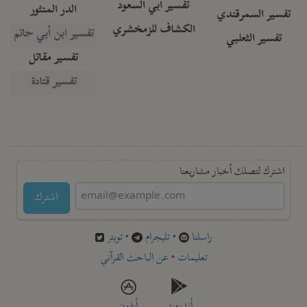
تفسير أبي السعود
الدر المنثور
تفسير السمرقندي
الكشاف للزمخشري
تفسير ابن أبي حاتم
تفسير الثعلبي
تفسير مقاتل
تفسير قتادة
اشترك لتصلك أخبار مشاريعنا
اشترك
راسلنا
•
تليجرام
•
تويتر
تعليمات
•
عن الباحث القرآني
أندرويد
أيفون