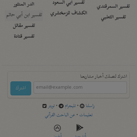
تفسير أبي السعود
الدر المنثور
تفسير السمرقندي
الكشاف للزمخشري
تفسير ابن أبي حاتم
تفسير الثعلبي
تفسير مقاتل
تفسير قتادة
اشترك لتصلك أخبار مشاريعنا
اشترك
راسلنا
•
تليجرام
•
تويتر
تعليمات
•
عن الباحث القرآني
أندرويد
أيفون