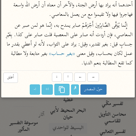
تفسير الآلوسي
جمع الأقوال
أحدهما أنه يراد بها أرض الجنة، والآخر أن معناه أن أرض الله واسعة 
تفسير ابن عثيمين
تفسير ابن الجوزي
تفسير الرازي
فهاجروا فيها ولا تقيموا مع من يعمل بالمعاصي.
تفسير الماوردي
إِنَّما يُوَفَّى الصَّابِرُونَ أَجْرَهُمْ صابر يمدح به، إنّما هو لمن صبر عن 
مركَّزة العبارة
أخرى
المعاصي، فإن أردت أنه صابر على المعصية قلت صابر على كذا. بِغَيْرِ 
تفسير الجلالين
أضواء البيان
حِسابٍ قيل: بغير تقدير، وقيل: يراد على الثواب، لأنه لو أعطي بقدر ما 
منتقاة
جامع البيان للإيجي
تفسير ابن القيم
نظم الدرر للبقاعي
عمل لكان بحساب، وقيل معنى 
«بغير حساب»
 بغير متابعة ولا مطالبة 
تفسير البيضاوي
كما تقع المطالبة بنعم الدنيا.
تفسير ابن تيمية
تفسير النسفي
لغة وبلاغة
→
←
↑
↓
أغلق
الوجيز للواحدي
التحرير والتنوير
عامّة
حول المصدر
ا+
ا-
تفسير ابن أبي زمنين
تفسير السمعاني
المحرر الوجيز لابن
عطية
تفسير مكّي
البحر المحيط لأبي
آثار
محاسن التأويل
حيان
للقاسمي
موسوعة التفسير
البسيط للواحدي
المأثور
تفسير الثعالبي