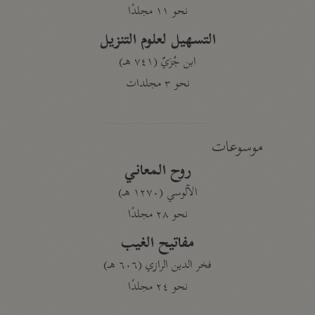
نحو ١١ مجلدًا
التسهيل لعلوم التنزيل
ابن جُزَيّ (٧٤١ هـ)
نحو ٣ مجلدات
موسوعات
روح المعاني
الآلوسي (١٢٧٠ هـ)
نحو ٢٨ مجلدًا
مفاتيح الغيب
فخر الدين الرازي (٦٠٦ هـ)
نحو ٢٤ مجلدًا