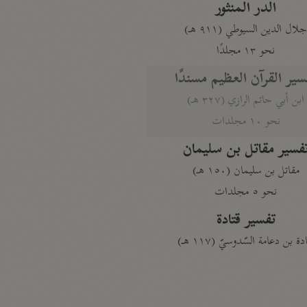
الدر المنثور
لال الدين السيوطي (٩١١ هـ)
نحو ١٣ مجلدًا
سير القرآن العظيم مسندًا
ابن أبي حاتم الرازي (٣٢٧ هـ)
نحو ١٠ مجلدات
فسير مقاتل بن سليمان
مقاتل بن سليمان (١٥٠ هـ)
نحو ٥ مجلدات
تفسير قتادة
دة بن دعامة السّدوسيّ (١١٧ هـ)