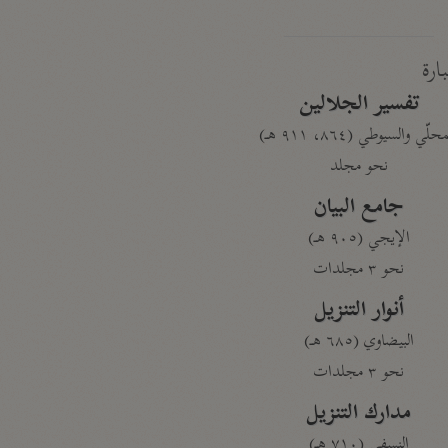
بارة
تفسير الجلالين
حلّي والسيوطي (٨٦٤، ٩١١ هـ)
نحو مجلد
جامع البيان
الإيجي (٩٠٥ هـ)
نحو ٣ مجلدات
أنوار التنزيل
البيضاوي (٦٨٥ هـ)
نحو ٣ مجلدات
مدارك التنزيل
النسفي (٧١٠ هـ)