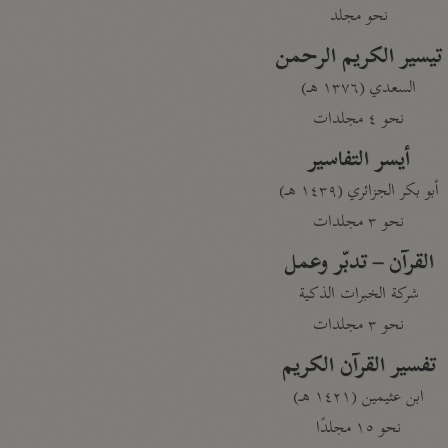
نحو مجلد
تيسير الكريم الرحمن
السعدي (١٣٧٦ هـ)
نحو ٤ مجلدات
أيسر التفاسير
أبو بكر الجزائري (١٤٣٩ هـ)
نحو ٣ مجلدات
القرآن – تدبّر وعمل
شركة الخبرات الذكية
نحو ٣ مجلدات
تفسير القرآن الكريم
ابن عثيمين (١٤٢١ هـ)
نحو ١٥ مجلدًا