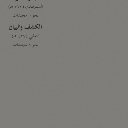
السمرقندي (٣٧٣ هـ)
نحو ٥ مجلدات
الكشف والبيان
الثعلبي (٤٢٧ هـ)
نحو ٨ مجلدات