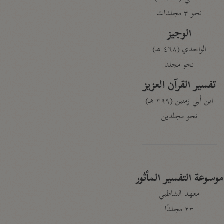
نحو ٣ مجلدات
الوجيز
الواحدي (٤٦٨ هـ)
نحو مجلد
تفسير القرآن العزيز
ابن أبي زمنين (٣٩٩ هـ)
نحو مجلدين
موسوعة التفسير المأثور
معهد الشاطبي
٢٣ مجلدًا