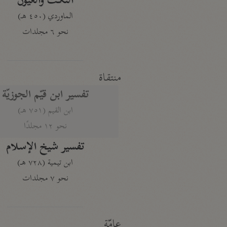
النكت والعيون
الماوردي (٤٥٠ هـ)
نحو ٦ مجلدات
منتقاة
تفسير ابن قيّم الجوزيّة
ابن القيم (٧٥١ هـ)
نحو ١٢ مجلدًا
تفسير شيخ الإسلام
ابن تيمية (٧٢٨ هـ)
نحو ٧ مجلدات
عامّة