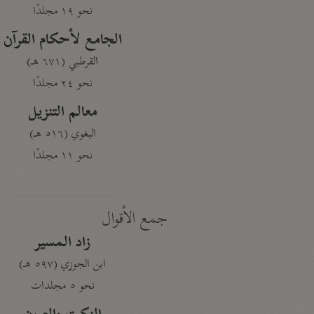
نحو ١٩ مجلدًا
الجامع لأحكام القرآن
القرطبي (٦٧١ هـ)
نحو ٢٤ مجلدًا
معالم التنزيل
البغوي (٥١٦ هـ)
نحو ١١ مجلدًا
جمع الأقوال
زاد المسير
ابن الجوزي (٥٩٧ هـ)
نحو ٥ مجلدات