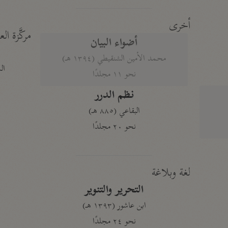
أخرى
مركَّزة الع
أضواء البيان
محمد الأمين الشنقيطي (١٣٩٤ هـ)
الم
نحو ١١ مجلدًا
نظم الدرر
البقاعي (٨٨٥ هـ)
نحو ٢٠ مجلدًا
لغة وبلاغة
التحرير والتنوير
ابن عاشور (١٣٩٣ هـ)
نحو ٢٤ مجلدًا