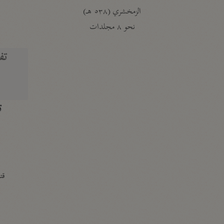
الزمخشري (٥٣٨ هـ)
ج
نحو ٨ مجلدات
تف
ت
قتا