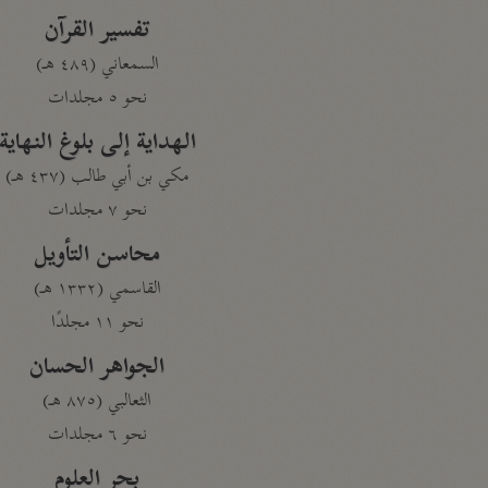
تفسير القرآن
السمعاني (٤٨٩ هـ)
نحو ٥ مجلدات
الهداية إلى بلوغ النهاية
مكي بن أبي طالب (٤٣٧ هـ)
نحو ٧ مجلدات
محاسن التأويل
القاسمي (١٣٣٢ هـ)
نحو ١١ مجلدًا
الجواهر الحسان
الثعالبي (٨٧٥ هـ)
نحو ٦ مجلدات
بحر العلوم