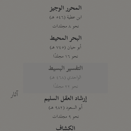
المحرر الوجيز
ابن عطية (٥٤٦ هـ)
نحو ٨ مجلدات
البحر المحيط
أبو حيان (٧٤٥ هـ)
نحو ١٦ مجلدًا
التفسير البسيط
الواحدي (٤٦٨ هـ)
نحو ٢٢ مجلدًا
آثار
إرشاد العقل السليم
أبو السعود (٩٨٢ هـ)
نحو ٩ مجلدات
الكشاف