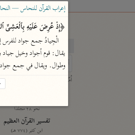
إعراب القرآن للنحاس — النحاس (٣٣٨
﴿إِذۡ عُرِضَ عَلَیۡهِ بِٱلۡعَشِیِّ ٱلص
بحث
تفسير
وطوال. ويقال في جمع جواد: 
 characters for results.
أمّهات
→
جامع البيان
ابن جرير الطبري (٣١٠ هـ)
نحو ٢٨ مجلدًا
تفسير القرآن العظيم
ابن كثير (٧٧٤ هـ)