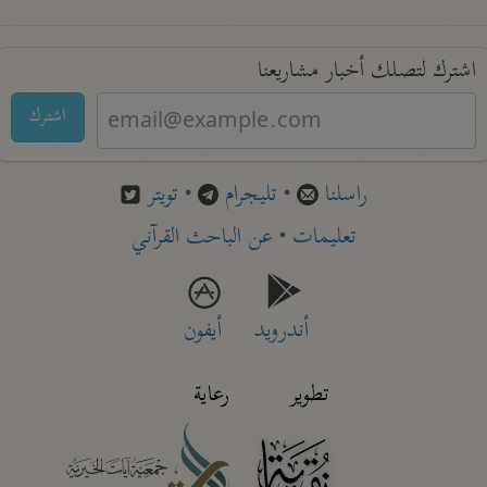
اشترك لتصلك أخبار مشاريعنا
اشترك
راسلنا
•
تليجرام
•
تويتر
تعليمات
•
عن الباحث القرآني
أندرويد
أيفون
تطوير
رعاية