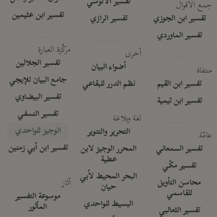
تفسير الآلوسي
جمع الأقوال
تفسير ابن عثيمين
تفسير ابن الجوزي
تفسير الرازي
تفسير الماوردي
مركَّزة العبارة
أخرى
تفسير الجلالين
أضواء البيان
منتقاة
جامع البيان للإيجي
تفسير ابن القيم
نظم الدرر للبقاعي
تفسير البيضاوي
تفسير ابن تيمية
تفسير النسفي
لغة وبلاغة
الوجيز للواحدي
التحرير والتنوير
عامّة
تفسير ابن أبي زمنين
تفسير السمعاني
المحرر الوجيز لابن
عطية
تفسير مكّي
البحر المحيط لأبي
آثار
محاسن التأويل
حيان
للقاسمي
موسوعة التفسير
البسيط للواحدي
المأثور
تفسير الثعالبي