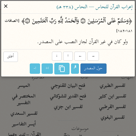
ساهم معنا في نشر القرآن والعلم الشرعي
✕
إعراب القرآن للنحاس — النحاس (٣٣٨ هـ)
الباحث القرآني
﴿وَسَلَـٰمٌ عَلَى ٱلۡمُرۡسَلِینَ ۝١٨١ وَٱلۡحَمۡدُ لِلَّهِ رَبِّ ٱلۡعَـٰلَمِینَ ۝١٨٢﴾ 
[الصافات 
١٨١-١٨٢]
بحث
تفسير
علوم
مصاحف
معاجم
ولو كان في غير القرآن لجاز النصب على المصدر.
→
←
↑
↓
أغلق
Type 2 or more characters for results.
حول المصدر
ا+
ا-
Type 1 or more
أمّهات
عامّة
معاصرة
characters for results.
تفسير الطبري
فتح البيان للقنوجي
الميسر
تفسير ابن كثير
فتح القدير للشوكاني
المختصر في
التفسير
تفسير القرطبي
تفسير ابن جزي
تفسير السعدي
تفسير البغوي
أيسر التفاسير
موسوعات
القرآن – تدبر وعمل