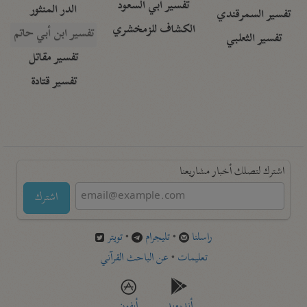
تفسير أبي السعود
الدر المنثور
تفسير السمرقندي
الكشاف للزمخشري
تفسير ابن أبي حاتم
تفسير الثعلبي
تفسير مقاتل
تفسير قتادة
اشترك لتصلك أخبار مشاريعنا
اشترك
راسلنا
•
تليجرام
•
تويتر
تعليمات
•
عن الباحث القرآني
أندرويد
أيفون