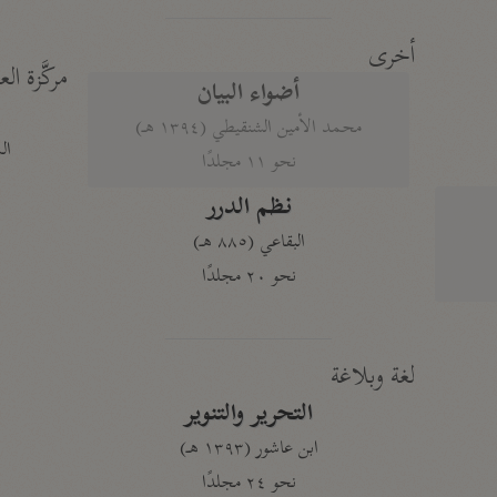
أخرى
مركَّزة الع
أضواء البيان
محمد الأمين الشنقيطي (١٣٩٤ هـ)
الم
نحو ١١ مجلدًا
نظم الدرر
البقاعي (٨٨٥ هـ)
نحو ٢٠ مجلدًا
لغة وبلاغة
التحرير والتنوير
ابن عاشور (١٣٩٣ هـ)
نحو ٢٤ مجلدًا