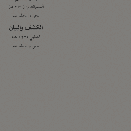
السمرقندي (٣٧٣ هـ)
نحو ٥ مجلدات
الكشف والبيان
الثعلبي (٤٢٧ هـ)
نحو ٨ مجلدات