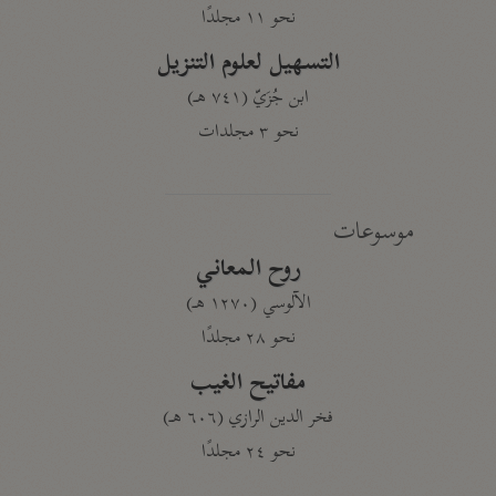
نحو ١١ مجلدًا
التسهيل لعلوم التنزيل
ابن جُزَيّ (٧٤١ هـ)
نحو ٣ مجلدات
موسوعات
روح المعاني
الآلوسي (١٢٧٠ هـ)
نحو ٢٨ مجلدًا
مفاتيح الغيب
فخر الدين الرازي (٦٠٦ هـ)
نحو ٢٤ مجلدًا