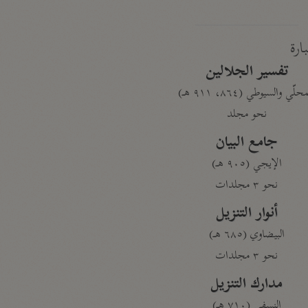
بارة
تفسير الجلالين
حلّي والسيوطي (٨٦٤، ٩١١ هـ)
نحو مجلد
جامع البيان
الإيجي (٩٠٥ هـ)
نحو ٣ مجلدات
أنوار التنزيل
البيضاوي (٦٨٥ هـ)
نحو ٣ مجلدات
مدارك التنزيل
النسفي (٧١٠ هـ)