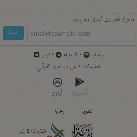
اشترك لتصلك أخبار مشاريعنا
اشترك
راسلنا
•
تليجرام
•
تويتر
تعليمات
•
عن الباحث القرآني
أندرويد
أيفون
تطوير
رعاية