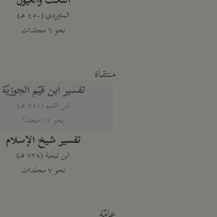
النكت والعيون
الماوردي (٤٥٠ هـ)
نحو ٦ مجلدات
منتقاة
تفسير ابن قيّم الجوزيّة
ابن القيم (٧٥١ هـ)
نحو ١٢ مجلدًا
تفسير شيخ الإسلام
ابن تيمية (٧٢٨ هـ)
نحو ٧ مجلدات
عامّة