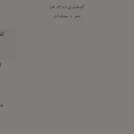
الزمخشري (٥٣٨ هـ)
ج
نحو ٨ مجلدات
تف
ت
قتا