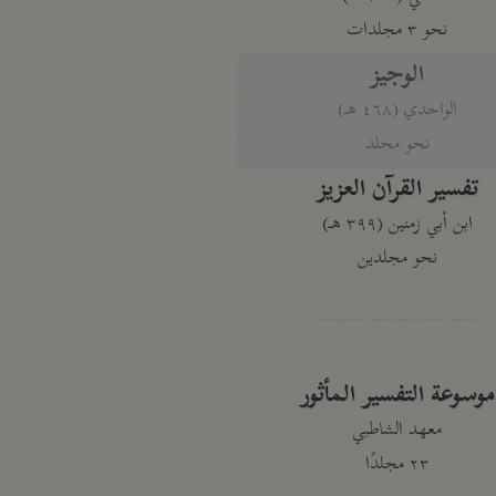
نحو ٣ مجلدات
الوجيز
الواحدي (٤٦٨ هـ)
نحو مجلد
تفسير القرآن العزيز
ابن أبي زمنين (٣٩٩ هـ)
نحو مجلدين
موسوعة التفسير المأثور
معهد الشاطبي
٢٣ مجلدًا