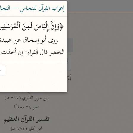
إعراب القرآن للنحاس — النحاس (٣٣٨
﴿وَإِنَّ إِلۡیَاسَ لَمِنَ ٱلۡمُرۡسَلِ
بحث
تفسير
الخضر قال الفراء: إن أخذت 
→
 characters for results.
أمّهات
جامع البيان
ابن جرير الطبري (٣١٠ هـ)
نحو ٢٨ مجلدًا
تفسير القرآن العظيم
ابن كثير (٧٧٤ هـ)