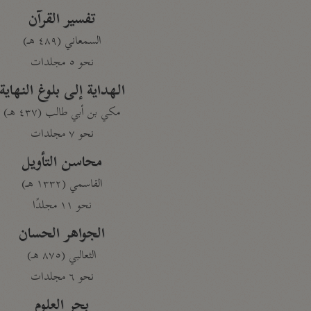
تفسير القرآن
السمعاني (٤٨٩ هـ)
نحو ٥ مجلدات
الهداية إلى بلوغ النهاية
مكي بن أبي طالب (٤٣٧ هـ)
نحو ٧ مجلدات
محاسن التأويل
القاسمي (١٣٣٢ هـ)
نحو ١١ مجلدًا
الجواهر الحسان
الثعالبي (٨٧٥ هـ)
نحو ٦ مجلدات
بحر العلوم