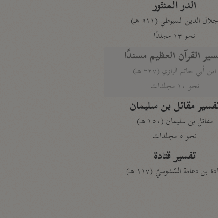
الدر المنثور
لال الدين السيوطي (٩١١ هـ)
نحو ١٣ مجلدًا
سير القرآن العظيم مسندًا
ابن أبي حاتم الرازي (٣٢٧ هـ)
نحو ١٠ مجلدات
فسير مقاتل بن سليمان
مقاتل بن سليمان (١٥٠ هـ)
نحو ٥ مجلدات
تفسير قتادة
دة بن دعامة السّدوسيّ (١١٧ هـ)