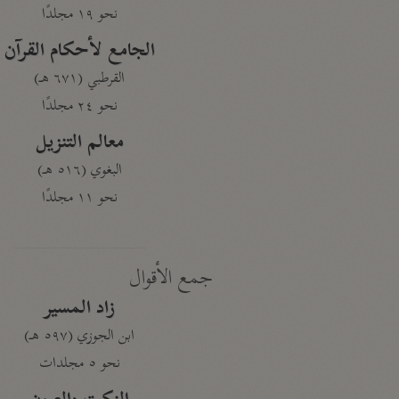
نحو ١٩ مجلدًا
الجامع لأحكام القرآن
القرطبي (٦٧١ هـ)
نحو ٢٤ مجلدًا
معالم التنزيل
البغوي (٥١٦ هـ)
نحو ١١ مجلدًا
جمع الأقوال
زاد المسير
ابن الجوزي (٥٩٧ هـ)
نحو ٥ مجلدات