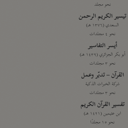
نحو مجلد
تيسير الكريم الرحمن
السعدي (١٣٧٦ هـ)
نحو ٤ مجلدات
أيسر التفاسير
أبو بكر الجزائري (١٤٣٩ هـ)
نحو ٣ مجلدات
القرآن – تدبّر وعمل
شركة الخبرات الذكية
نحو ٣ مجلدات
تفسير القرآن الكريم
ابن عثيمين (١٤٢١ هـ)
نحو ١٥ مجلدًا