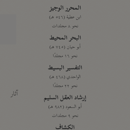
المحرر الوجيز
ابن عطية (٥٤٦ هـ)
نحو ٨ مجلدات
البحر المحيط
أبو حيان (٧٤٥ هـ)
نحو ١٦ مجلدًا
التفسير البسيط
الواحدي (٤٦٨ هـ)
نحو ٢٢ مجلدًا
آثار
إرشاد العقل السليم
أبو السعود (٩٨٢ هـ)
نحو ٩ مجلدات
الكشاف