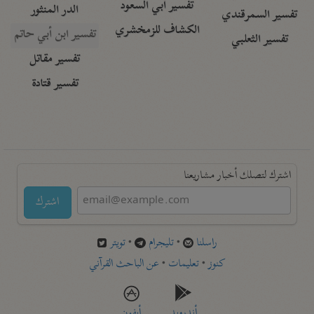
تفسير أبي السعود
الدر المنثور
تفسير السمرقندي
الكشاف للزمخشري
تفسير ابن أبي حاتم
تفسير الثعلبي
تفسير مقاتل
تفسير قتادة
اشترك لتصلك أخبار مشاريعنا
اشترك
راسلنا
•
تليجرام
•
تويتر
كنوز
•
تعليمات
•
عن الباحث القرآني
أندرويد
أيفون