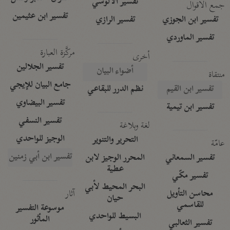
تفسير الآلوسي
جمع الأقوال
تفسير ابن عثيمين
تفسير ابن الجوزي
تفسير الرازي
تفسير الماوردي
مركَّزة العبارة
أخرى
تفسير الجلالين
أضواء البيان
منتقاة
جامع البيان للإيجي
تفسير ابن القيم
نظم الدرر للبقاعي
تفسير البيضاوي
تفسير ابن تيمية
تفسير النسفي
لغة وبلاغة
الوجيز للواحدي
التحرير والتنوير
عامّة
تفسير ابن أبي زمنين
تفسير السمعاني
المحرر الوجيز لابن
عطية
تفسير مكّي
البحر المحيط لأبي
آثار
محاسن التأويل
حيان
للقاسمي
موسوعة التفسير
البسيط للواحدي
المأثور
تفسير الثعالبي