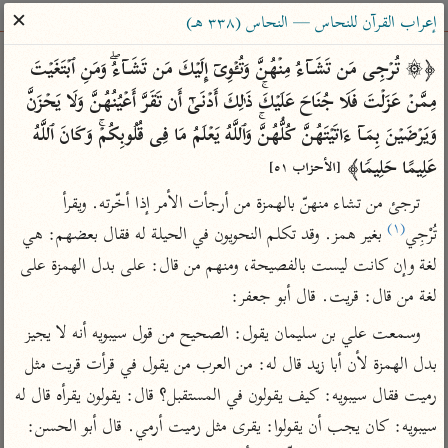
ساهم معنا في نشر القرآن والعلم الشرعي
✕
إعراب القرآن للنحاس — النحاس (٣٣٨ هـ)
الباحث القرآني
﴿۞ تُرۡجِی مَن تَشَاۤءُ مِنۡهُنَّ وَتُـٔۡوِیۤ إِلَیۡكَ مَن تَشَاۤءُۖ وَمَنِ ٱبۡتَغَیۡتَ 
مِمَّنۡ عَزَلۡتَ فَلَا جُنَاحَ عَلَیۡكَۚ ذَ ٰ⁠لِكَ أَدۡنَىٰۤ أَن تَقَرَّ أَعۡیُنُهُنَّ وَلَا یَحۡزَنَّ 
بحث
تفسير
علوم
مصاحف
معاجم
وَیَرۡضَیۡنَ بِمَاۤ ءَاتَیۡتَهُنَّ كُلُّهُنَّۚ وَٱللَّهُ یَعۡلَمُ مَا فِی قُلُوبِكُمۡۚ وَكَانَ ٱللَّهُ 
عَلِیمًا حَلِیمࣰا﴾ 
[الأحزاب ٥١]
ترجئ من تشاء منهنّ بالهمزة من أرجأت الأمر إذا أخّرته. ويقرأ 
Type 2 or more characters for results.
(١)
تُرْجِي
 بغير همز. وقد تكلم النحويون في الحيلة له فقال بعضهم: هي 
Type 1 or more
أمّهات
عامّة
معاصرة
لغة وإن كانت ليست بالفصيحة، ومنهم من قال: على بدل الهمزة على 
characters for results.
تفسير الطبري
فتح البيان للقنوجي
الميسر
لغة من قال: قريت. قال أبو جعفر:
تفسير ابن كثير
فتح القدير للشوكاني
المختصر في
وسمعت علي بن سليمان يقول: الصحيح من قول سيبويه أنه لا يجيز 
التفسير
تفسير القرطبي
تفسير ابن جزي
بدل الهمزة لأن أبا زيد قال له: من العرب من يقول في قرأت قريت مثل 
تفسير السعدي
تفسير البغوي
رميت فقال سيبويه: كيف يقولون في المستقبل؟ قال: يقولون يقرأه قال له 
أيسر التفاسير
موسوعات
سيبويه: كان يجب أن يقولوا: يقرى مثل رميت أرمي. قال أبو الحسن: 
القرآن – تدبر وعمل