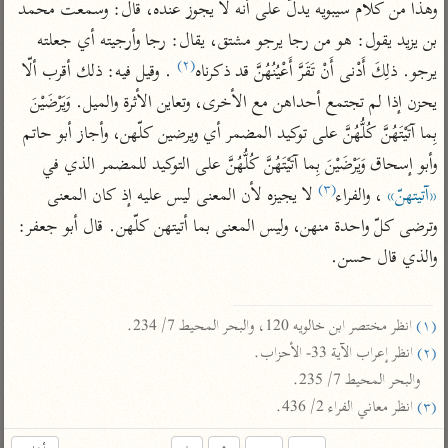
تفسير الآلوسي
وهذا من كلام سيبويه يدلّ على أنه لا يجوز عنده، قال: وسمعت محمد 
جمع الأقوال
تفسير ابن عثيمين
تفسير ابن الجوزي
تفسير الرازي
بن يزيد يقول: هو من رجا يرجو مشتق، يقال: رجا وأرجيته أي جعلته 
(٢)
يرجو. ذلِكَ أَدْنى أَنْ تَقَرَّ أَعْيُنُهُنَّ قد ذكرناه
 . وقيل فيه: ذلك أقرب ألّا 
تفسير الماوردي
يحزن إذا لم تجتمع أحداهن مع الأخرى، وتعاين الأثرة والميل. وَيَرْضَيْنَ 
مركَّزة العبارة
أخرى
تفسير الجلالين
بِما آتَيْتَهُنَّ كُلُّهُنَّ على توكيد المضمر أي ويرضين كلّهن، وأجاز أبو حاتم 
أضواء البيان
منتقاة
وأبو إسحاق وَيَرْضَيْنَ بِما آتَيْتَهُنَّ كُلُّهُنَّ على التوكيد للمضمر الذي في 
جامع البيان للإيجي
تفسير ابن القيم
نظم الدرر للبقاعي
(٣)
«آتيتهنّ»
 ، والفراء
 لا يجيزه لأن المعنى ليس عليه إذ كان المعنى 
تفسير البيضاوي
تفسير ابن تيمية
وترضى كلّ واحدة منهن، وليس المعنى بما أتيتهن كلّهن. قال أبو جعفر: 
تفسير النسفي
لغة وبلاغة
والذي قال حسن.

الوجيز للواحدي
التحرير والتنوير
عامّة
تفسير ابن أبي زمنين
تفسير السمعاني
المحرر الوجيز لابن
(١)
 انظر مختصر ابن خالويه 120، والبحر المحيط 7/ 234.

عطية
تفسير مكّي
(٢)
 انظر إعراب الآية 33- الأحزاب.

البحر المحيط لأبي
آثار
محاسن التأويل
والبحر المحيط 7/ 235.

حيان
للقاسمي
موسوعة التفسير
(٣)
 انظر معاني الفراء 2/ 436.
البسيط للواحدي
المأثور
تفسير الثعالبي