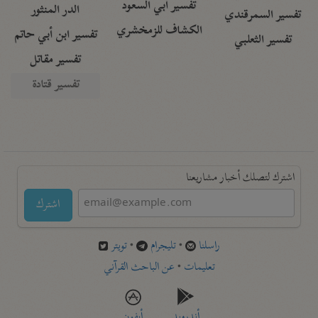
تفسير أبي السعود
الدر المنثور
تفسير السمرقندي
الكشاف للزمخشري
تفسير ابن أبي حاتم
تفسير الثعلبي
تفسير مقاتل
تفسير قتادة
اشترك لتصلك أخبار مشاريعنا
اشترك
راسلنا
•
تليجرام
•
تويتر
تعليمات
•
عن الباحث القرآني
أندرويد
أيفون