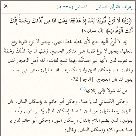
ساهم معنا في نشر القرآن والعلم الشرعي
✕
إعراب القرآن للنحاس — النحاس (٣٣٨ هـ)
الباحث القرآني
﴿رَبَّنَا لَا تُزِغۡ قُلُوبَنَا بَعۡدَ إِذۡ هَدَیۡتَنَا وَهَبۡ لَنَا مِن لَّدُنكَ رَحۡمَةًۚ إِنَّكَ 
أَنتَ ٱلۡوَهَّابُ﴾ 
[آل عمران ٨]
بحث
تفسير
علوم
مصاحف
معاجم
رَبَّنا لا تُزِغْ قُلُوبَنا جزم لأن لفظه لفظ النهي، ويجوز لا تزغ قلوبنا رفع 
بفعلها، ويجوز لا يزغ قلوبنا على تذكير الجميع. وَهَبْ لَنا مِنْ لَدُنْكَ رَحْمَةً 
لم تعرب لدن لأنها غير متمكّنة وفيها تسع لغات: لغة أهل الحجاز لدن 
Type 2 or more characters for results.
ويقال: لدن بإسكان النون ولدن بكسرها. قال الفراء: بعض بني تميم 
Type 1 or more
أمّهات
عامّة
معاصرة
يقول لد قال العجاج: [الرجز] 72-
characters for results.
تفسير الطبري
فتح البيان للقنوجي
الميسر
(١)
من لد شولا فإلى إتلائها
تفسير ابن كثير
فتح القدير للشوكاني
المختصر في
وحكى الكسائي لد يا هذا، وحكى أبو حاتم لد بإسكان الدال. قال 
التفسير
تفسير القرطبي
تفسير ابن جزي
الفراء: ربيعة تقول: من لدن يا هذا بإسكان الدال وكسر النون، وأسد 
تفسير السعدي
تفسير البغوي
يقولون: لدن بضم اللام والدال وإسكان النون، وحكى أبو حاتم لدن يا 
أيسر التفاسير
موسوعات
هذا بضم اللام وإسكان الدال، ويقال:
القرآن – تدبر وعمل