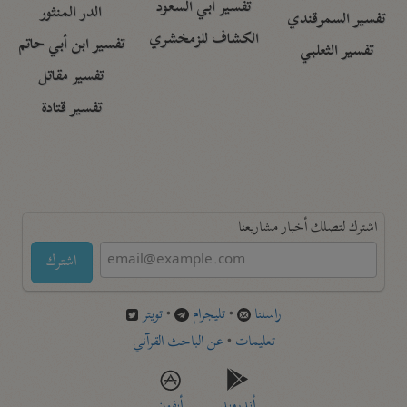
تفسير أبي السعود
الدر المنثور
تفسير السمرقندي
الكشاف للزمخشري
تفسير ابن أبي حاتم
تفسير الثعلبي
تفسير مقاتل
تفسير قتادة
اشترك لتصلك أخبار مشاريعنا
اشترك
راسلنا
•
تليجرام
•
تويتر
تعليمات
•
عن الباحث القرآني
أندرويد
أيفون