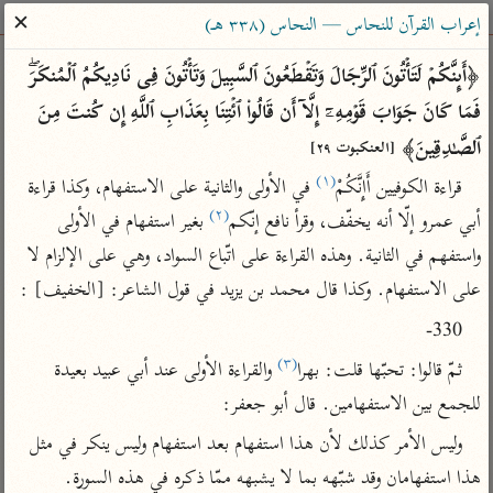
ساهم معنا في نشر القرآن والعلم الشرعي
✕
إعراب القرآن للنحاس — النحاس (٣٣٨ هـ)
الباحث القرآني
﴿أَىِٕنَّكُمۡ لَتَأۡتُونَ ٱلرِّجَالَ وَتَقۡطَعُونَ ٱلسَّبِیلَ وَتَأۡتُونَ فِی نَادِیكُمُ ٱلۡمُنكَرَۖ 
فَمَا كَانَ جَوَابَ قَوۡمِهِۦۤ إِلَّاۤ أَن قَالُوا۟ ٱئۡتِنَا بِعَذَابِ ٱللَّهِ إِن كُنتَ مِنَ 
بحث
تفسير
علوم
مصاحف
معاجم
ٱلصَّـٰدِقِینَ﴾ 
[العنكبوت ٢٩]
(١)
قراءة الكوفيين أَإِنَّكُمْ
 في الأولى والثانية على الاستفهام، وكذا قراءة 
(٢)
أبي عمرو إلّا أنه يخفّف، وقرأ نافع إنّكم
 بغير استفهام في الأولى 
Type 2 or more characters for results.
واستفهم في الثانية. وهذه القراءة على اتّباع السواد، وهي على الإلزام لا 
Type 1 or more
أمّهات
عامّة
معاصرة
على الاستفهام. وكذا قال محمد بن يزيد في قول الشاعر: [الخفيف] :
characters for results.
تفسير الطبري
فتح البيان للقنوجي
الميسر
330-
تفسير ابن كثير
فتح القدير للشوكاني
المختصر في
(٣)
ثمّ قالوا: تحبّها قلت: بهرا
 والقراءة الأولى عند أبي عبيد بعيدة 
التفسير
تفسير القرطبي
تفسير ابن جزي
للجمع بين الاستفهامين. قال أبو جعفر:
تفسير السعدي
تفسير البغوي
وليس الأمر كذلك لأن هذا استفهام بعد استفهام وليس ينكر في مثل 
أيسر التفاسير
موسوعات
هذا استفهامان وقد شبّهه بما لا يشبهه ممّا ذكره في هذه السورة.

القرآن – تدبر وعمل