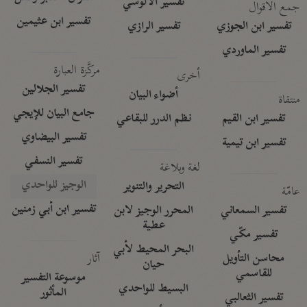
تفسير الآلوسي
جمع الأقوال
تفسير ابن عثيمين
تفسير ابن الجوزي
تفسير الرازي
تفسير الماوردي
مركَّزة العبارة
أخرى
تفسير الجلالين
أضواء البيان
منتقاة
جامع البيان للإيجي
تفسير ابن القيم
نظم الدرر للبقاعي
تفسير البيضاوي
تفسير ابن تيمية
تفسير النسفي
لغة وبلاغة
الوجيز للواحدي
التحرير والتنوير
عامّة
تفسير ابن أبي زمنين
تفسير السمعاني
المحرر الوجيز لابن
عطية
تفسير مكّي
البحر المحيط لأبي
آثار
محاسن التأويل
حيان
للقاسمي
موسوعة التفسير
البسيط للواحدي
المأثور
تفسير الثعالبي