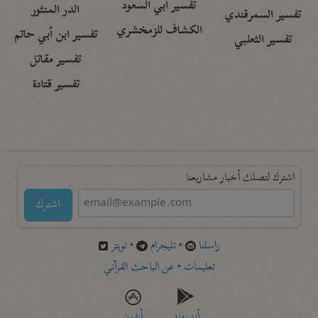
تفسير أبي السعود
الدر المنثور
تفسير السمرقندي
الكشاف للزمخشري
تفسير ابن أبي حاتم
تفسير الثعلبي
تفسير مقاتل
تفسير قتادة
اشترك لتصلك أخبار مشاريعنا
اشترك
راسلنا
•
تليجرام
•
تويتر
تعليمات
•
عن الباحث القرآني
أندرويد
أيفون