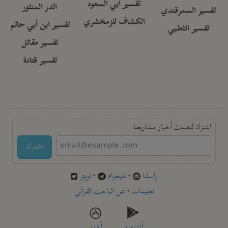
تفسير أبي السعود
الدر المنثور
تفسير السمرقندي
الكشاف للزمخشري
تفسير ابن أبي حاتم
تفسير الثعلبي
تفسير مقاتل
تفسير قتادة
اشترك لتصلك أخبار مشاريعنا
اشترك
راسلنا
•
تليجرام
•
تويتر
تعليمات
•
عن الباحث القرآني
أندرويد
أيفون