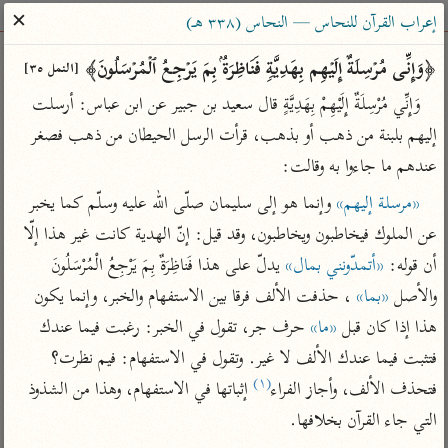
ساهم معنا في نشر القرآن والعلم الشرعي
✕
إعراب القرآن للنحاس — النحاس (٣٣٨ هـ)
الباحث القرآني
﴿وَإِنِّی مُرۡسِلَةٌ إِلَیۡهِم بِهَدِیَّةࣲ فَنَاظِرَةُۢ بِمَ یَرۡجِعُ ٱلۡمُرۡسَلُونَ﴾ 
[النمل ٣٥]
وَإِنِّي مُرْسِلَةٌ إِلَيْهِمْ بِهَدِيَّةٍ قال سعيد بن جبير عن ابن عباس: أرسلت 
بحث
تفسير
علوم
مصاحف
معاجم
إليهم بلبنة من ذهب أو بذهب، قرأت الرسل الحيطان من ذهب فصغر 
عندهم ما جاءوا به وقالت:
«مرسلة إليهم»
 وإنما هو إلى سليمان صلّى الله عليه وسلّم كما يخبر 
Type 2 or more characters for results.
عن الملوك فيخاطبون ويخاطبون، وقد قيل: إنّ الهدية كانت غير هذا إلّا 
Type 1 or more
أمّهات
عامّة
معاصرة
أن قوله: 
«أتمدّونني بمال»
 يدلّ على هذا فَناظِرَةٌ بِمَ يَرْجِعُ الْمُرْسَلُونَ 
characters for results.
تفسير الطبري
فتح البيان للقنوجي
الميسر
والأصل 
«بما»
 ، حذفت الألف فرقا بين الاستفهام والخبر، وإنما يكون 
تفسير ابن كثير
فتح القدير للشوكاني
المختصر في
هذا إذا كان قبل 
«ما»
 حرف جر، تقول في الخبر: رغبت فيما عندك 
التفسير
تفسير القرطبي
تفسير ابن جزي
فتثبت فيما عندك الألف لا غير. وتقول في الاستفهام: فيم نظرت؟ 
تفسير السعدي
(١)
تفسير البغوي
فتحذف الألف، وأجاز الفراء
 إثباتها في الاستفهام، وهذا من الشذوذ 
أيسر التفاسير
التي جاء القرآن بخلافها.

موسوعات
القرآن – تدبر وعمل