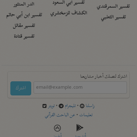
تفسير أبي السعود
الدر المنثور
تفسير السمرقندي
الكشاف للزمخشري
تفسير ابن أبي حاتم
تفسير الثعلبي
تفسير مقاتل
تفسير قتادة
اشترك لتصلك أخبار مشاريعنا
اشترك
راسلنا
•
تليجرام
•
تويتر
تعليمات
•
عن الباحث القرآني
أندرويد
أيفون