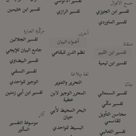
تفسير الآلوسي
جمع الأقوال
تفسير ابن عثيمين
تفسير ابن الجوزي
تفسير الرازي
تفسير الماوردي
مركَّزة العبارة
أخرى
تفسير الجلالين
أضواء البيان
منتقاة
جامع البيان للإيجي
تفسير ابن القيم
نظم الدرر للبقاعي
تفسير البيضاوي
تفسير ابن تيمية
تفسير النسفي
لغة وبلاغة
الوجيز للواحدي
التحرير والتنوير
عامّة
تفسير ابن أبي زمنين
تفسير السمعاني
المحرر الوجيز لابن
عطية
تفسير مكّي
البحر المحيط لأبي
آثار
محاسن التأويل
حيان
للقاسمي
موسوعة التفسير
البسيط للواحدي
المأثور
تفسير الثعالبي