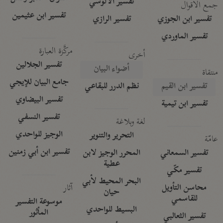
تفسير الآلوسي
جمع الأقوال
تفسير ابن عثيمين
تفسير ابن الجوزي
تفسير الرازي
تفسير الماوردي
مركَّزة العبارة
أخرى
تفسير الجلالين
أضواء البيان
منتقاة
جامع البيان للإيجي
تفسير ابن القيم
نظم الدرر للبقاعي
تفسير البيضاوي
تفسير ابن تيمية
تفسير النسفي
لغة وبلاغة
الوجيز للواحدي
التحرير والتنوير
عامّة
تفسير ابن أبي زمنين
تفسير السمعاني
المحرر الوجيز لابن
عطية
تفسير مكّي
البحر المحيط لأبي
آثار
محاسن التأويل
حيان
للقاسمي
موسوعة التفسير
البسيط للواحدي
المأثور
تفسير الثعالبي