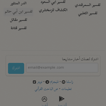
تفسير أبي السعود
الدر المنثور
تفسير السمرقندي
الكشاف للزمخشري
تفسير ابن أبي حاتم
تفسير الثعلبي
تفسير مقاتل
تفسير قتادة
اشترك لتصلك أخبار مشاريعنا
اشترك
راسلنا
•
تليجرام
•
تويتر
تعليمات
•
عن الباحث القرآني
أندرويد
أيفون