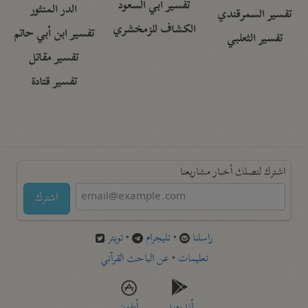
تفسير أبي السعود
الدر المنثور
تفسير السمرقندي
الكشاف للزمخشري
تفسير ابن أبي حاتم
تفسير الثعلبي
تفسير مقاتل
تفسير قتادة
اشترك لتصلك أخبار مشاريعنا
اشترك
راسلنا
•
تليجرام
•
تويتر
تعليمات
•
عن الباحث القرآني
أندرويد
أيفون