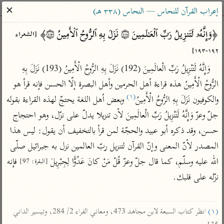
ساهم معنا في نشر القرآن والعلم الشرعي
✕
إعراب القرآن للنحاس — النحاس (٣٣٨ هـ)
الباحث القرآني
﴿وَإِنَّهُۥ لَتَنزِیلُ رَبِّ ٱلۡعَـٰلَمِینَ ۝١٩٢ نَزَلَ بِهِ ٱلرُّوحُ ٱلۡأَمِینُ ۝١٩٣﴾ 
[الشعراء 
١٩٢-١٩٣]
بحث
تفسير
علوم
مصاحف
معاجم
وَإِنَّهُ لَتَنْزِيلُ رَبِّ الْعالَمِينَ (192) نَزَلَ بِهِ الرُّوحُ الْأَمِينُ (193) نَزَلَ بِهِ 
الرُّوحُ الْأَمِينُ هذه قراءة أهل الحرمين وأهل البصرة إلّا الحسن فإنه قرأ هو 
(١)
والكوفيون نَزَلَ بِهِ الرُّوحُ الْأَمِينُ
 وبعض أهل اللغة يحتجّ لهذه القراءة بقوله 
Type 2 or more characters for results.
جلّ وعزّ وَإِنَّهُ لَتَنْزِيلُ رَبِّ الْعالَمِينَ لأن تنزيلا يدلّ على نزّل، وهو احتجاج 
Type 1 or more
أمّهات
عامّة
معاصرة
حسن، وقد ذكره أبو عبيد والحجّة لمن قرأ بالتخفيف أن يقول: ليس هذا 
characters for results.
تفسير الطبري
فتح البيان للقنوجي
الميسر
المصدر لأنّ المعنى وإنّ القرآن لتنزيل ربّ العالمين نزل به جبرائيل صلّى 
تفسير ابن كثير
فتح القدير للشوكاني
المختصر في
الله عليه وسلّم، كما قال جلّ وعزّ قُلْ مَنْ كانَ عَدُوًّا لِجِبْرِيلَ 
 فإنه 
[البقرة: 97]
التفسير
تفسير القرطبي
تفسير ابن جزي
نزّله على قلبك.

تفسير السعدي
تفسير البغوي
أيسر التفاسير
موسوعات
(١)
 انظر كتاب السبعة لابن مجاهد 473، ومعاني الفراء 2/ 284، وتيسير الداني 
القرآن – تدبر وعمل