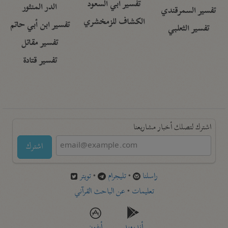
تفسير أبي السعود
الدر المنثور
تفسير السمرقندي
الكشاف للزمخشري
تفسير ابن أبي حاتم
تفسير الثعلبي
تفسير مقاتل
تفسير قتادة
اشترك لتصلك أخبار مشاريعنا
اشترك
راسلنا
•
تليجرام
•
تويتر
تعليمات
•
عن الباحث القرآني
أندرويد
أيفون