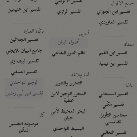
تفسير الآلوسي
جمع الأقوال
تفسير ابن عثيمين
تفسير ابن الجوزي
تفسير الرازي
تفسير الماوردي
مركَّزة العبارة
أخرى
تفسير الجلالين
أضواء البيان
منتقاة
جامع البيان للإيجي
تفسير ابن القيم
نظم الدرر للبقاعي
تفسير البيضاوي
تفسير ابن تيمية
تفسير النسفي
لغة وبلاغة
الوجيز للواحدي
التحرير والتنوير
عامّة
تفسير ابن أبي زمنين
تفسير السمعاني
المحرر الوجيز لابن
عطية
تفسير مكّي
البحر المحيط لأبي
آثار
محاسن التأويل
حيان
للقاسمي
موسوعة التفسير
البسيط للواحدي
المأثور
تفسير الثعالبي