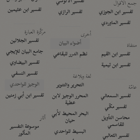
تفسير الآلوسي
جمع الأقوال
تفسير ابن عثيمين
تفسير ابن الجوزي
تفسير الرازي
تفسير الماوردي
مركَّزة العبارة
أخرى
تفسير الجلالين
أضواء البيان
منتقاة
جامع البيان للإيجي
تفسير ابن القيم
نظم الدرر للبقاعي
تفسير البيضاوي
تفسير ابن تيمية
تفسير النسفي
لغة وبلاغة
الوجيز للواحدي
التحرير والتنوير
عامّة
تفسير ابن أبي زمنين
تفسير السمعاني
المحرر الوجيز لابن
عطية
تفسير مكّي
البحر المحيط لأبي
آثار
محاسن التأويل
حيان
للقاسمي
موسوعة التفسير
البسيط للواحدي
المأثور
تفسير الثعالبي