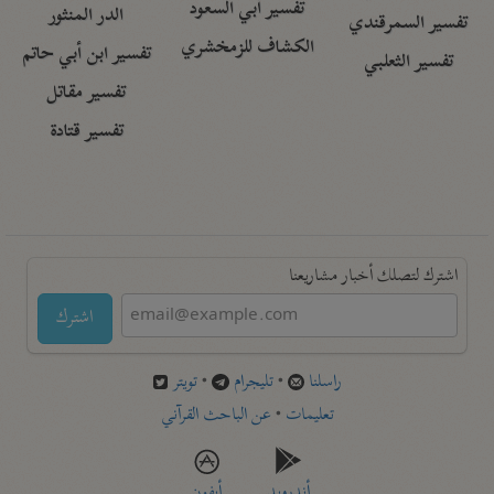
تفسير أبي السعود
الدر المنثور
تفسير السمرقندي
الكشاف للزمخشري
تفسير ابن أبي حاتم
تفسير الثعلبي
تفسير مقاتل
تفسير قتادة
اشترك لتصلك أخبار مشاريعنا
اشترك
راسلنا
•
تليجرام
•
تويتر
تعليمات
•
عن الباحث القرآني
أندرويد
أيفون