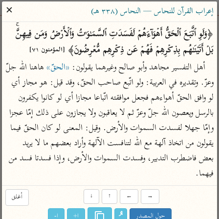
ساهم معنا في نشر القرآن والعلم الشرعي
✕
إعراب القرآن للنحاس — النحاس (٣٣٨ هـ)
الباحث القرآني
﴿وَلَوِ ٱتَّبَعَ ٱلۡحَقُّ أَهۡوَاۤءَهُمۡ لَفَسَدَتِ ٱلسَّمَـٰوَ ٰ⁠تُ وَٱلۡأَرۡضُ وَمَن فِیهِنَّۚ 
بَلۡ أَتَیۡنَـٰهُم بِذِكۡرِهِمۡ فَهُمۡ عَن ذِكۡرِهِم مُّعۡرِضُونَ﴾ 
[المؤمنون ٧١]
بحث
تفسير
علوم
مصاحف
معاجم
أهل التفسير مجاهد وأبو صالح وغيرهما يقولون: 
«الحقّ»
 هاهنا الله جلّ 
وعزّ. وتقديره في العربية: ولو اتّبع صاحب الحقّ، وقد قيل: هو مجاز أي 
لو وافق الحقّ أهواءهم فجعل موافقته اتّباعا مجازا أي لو كانوا يكفرون 
Type 2 or more characters for results.
بالرسل ويعصون الله جلّ وعزّ ثم لا يعاقبون ولا يجازون على ذلك إمّا عجزا 
Type 1 or more
أمّهات
عامّة
معاصرة
وإمّا جهلا لفسدت السموات والأرض. وقيل: المعنى لو كان الحقّ فيما 
characters for results.
تفسير الطبري
فتح البيان للقنوجي
الميسر
يقولون من اتخاذ آلهة مع الله لتنافست الآلهة وأراد بعضهم ما لا يريد 
تفسير ابن كثير
فتح القدير للشوكاني
المختصر في
بعض فاضطرب التدبير، وفسدت السموات والأرض، وإذا فسدتا فسد من 
التفسير
تفسير القرطبي
تفسير ابن جزي
فيهما.
تفسير السعدي
تفسير البغوي
→
←
↑
↓
أغلق
أيسر التفاسير
موسوعات
القرآن – تدبر وعمل
حول المصدر
ا+
ا-