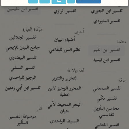
تفسير الآلوسي
جمع الأقوال
تفسير ابن عثيمين
تفسير ابن الجوزي
تفسير الرازي
تفسير الماوردي
مركَّزة العبارة
أخرى
تفسير الجلالين
أضواء البيان
منتقاة
جامع البيان للإيجي
تفسير ابن القيم
نظم الدرر للبقاعي
تفسير البيضاوي
تفسير ابن تيمية
تفسير النسفي
لغة وبلاغة
الوجيز للواحدي
التحرير والتنوير
عامّة
تفسير ابن أبي زمنين
تفسير السمعاني
المحرر الوجيز لابن
عطية
تفسير مكّي
البحر المحيط لأبي
آثار
محاسن التأويل
حيان
للقاسمي
موسوعة التفسير
البسيط للواحدي
المأثور
تفسير الثعالبي