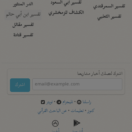
تفسير أبي السعود
الدر المنثور
تفسير السمرقندي
الكشاف للزمخشري
تفسير ابن أبي حاتم
تفسير الثعلبي
تفسير مقاتل
تفسير قتادة
اشترك لتصلك أخبار مشاريعنا
اشترك
راسلنا
•
تليجرام
•
تويتر
كنوز
•
تعليمات
•
عن الباحث القرآني
أندرويد
أيفون