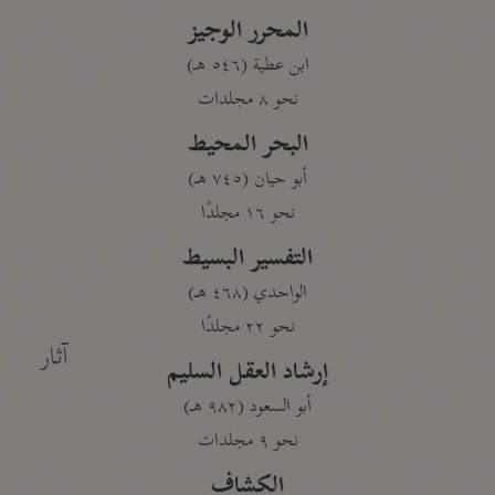
المحرر الوجيز
ابن عطية (٥٤٦ هـ)
نحو ٨ مجلدات
البحر المحيط
أبو حيان (٧٤٥ هـ)
نحو ١٦ مجلدًا
التفسير البسيط
الواحدي (٤٦٨ هـ)
نحو ٢٢ مجلدًا
آثار
إرشاد العقل السليم
أبو السعود (٩٨٢ هـ)
نحو ٩ مجلدات
الكشاف