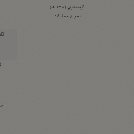
الزمخشري (٥٣٨ هـ)
ج
نحو ٨ مجلدات
تف
ت
قتا