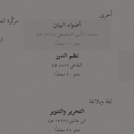
أخرى
مركَّزة الع
أضواء البيان
محمد الأمين الشنقيطي (١٣٩٤ هـ)
الم
نحو ١١ مجلدًا
نظم الدرر
البقاعي (٨٨٥ هـ)
نحو ٢٠ مجلدًا
لغة وبلاغة
التحرير والتنوير
ابن عاشور (١٣٩٣ هـ)
نحو ٢٤ مجلدًا