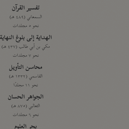
تفسير القرآن
السمعاني (٤٨٩ هـ)
نحو ٥ مجلدات
الهداية إلى بلوغ النهاية
مكي بن أبي طالب (٤٣٧ هـ)
نحو ٧ مجلدات
محاسن التأويل
القاسمي (١٣٣٢ هـ)
نحو ١١ مجلدًا
الجواهر الحسان
الثعالبي (٨٧٥ هـ)
نحو ٦ مجلدات
بحر العلوم