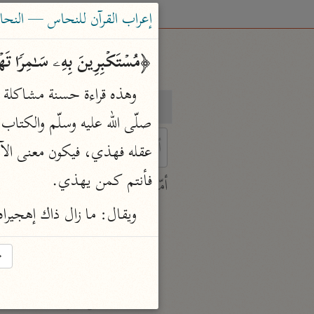
إعراب القرآن للنحاس — النحاس (٣٣٨
﴿مُسۡتَكۡبِرِینَ بِهِۦ سَـٰمِرࣰا تَ
بحث
تفسير
فأنتم كمن يهذي.
 characters for results.
أمّهات
جامع البيان
ويقال: ما زال ذاك إهجيرا
ابن جرير الطبري (٣١٠ هـ)
نحو ٢٨ مجلدًا
→
تفسير القرآن العظيم
ابن كثير (٧٧٤ هـ)