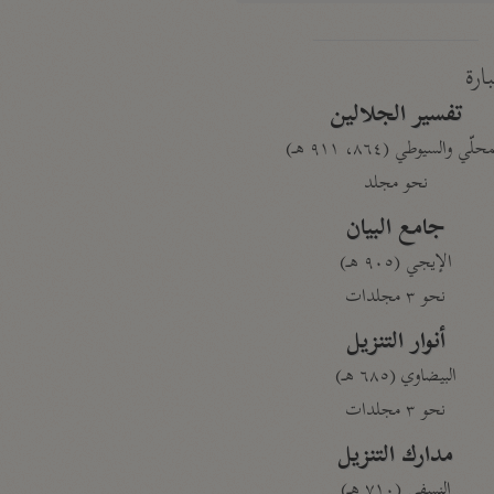
بارة
تفسير الجلالين
حلّي والسيوطي (٨٦٤، ٩١١ هـ)
نحو مجلد
جامع البيان
الإيجي (٩٠٥ هـ)
نحو ٣ مجلدات
أنوار التنزيل
البيضاوي (٦٨٥ هـ)
نحو ٣ مجلدات
مدارك التنزيل
النسفي (٧١٠ هـ)