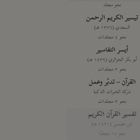
نحو مجلد
تيسير الكريم الرحمن
السعدي (١٣٧٦ هـ)
نحو ٤ مجلدات
أيسر التفاسير
أبو بكر الجزائري (١٤٣٩ هـ)
نحو ٣ مجلدات
القرآن – تدبّر وعمل
شركة الخبرات الذكية
نحو ٣ مجلدات
تفسير القرآن الكريم
ابن عثيمين (١٤٢١ هـ)
نحو ١٥ مجلدًا