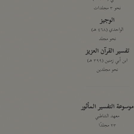
نحو ٣ مجلدات
الوجيز
الواحدي (٤٦٨ هـ)
نحو مجلد
تفسير القرآن العزيز
ابن أبي زمنين (٣٩٩ هـ)
نحو مجلدين
موسوعة التفسير المأثور
معهد الشاطبي
٢٣ مجلدًا