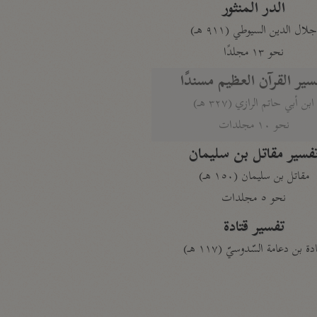
الدر المنثور
لال الدين السيوطي (٩١١ هـ)
نحو ١٣ مجلدًا
سير القرآن العظيم مسندًا
ابن أبي حاتم الرازي (٣٢٧ هـ)
نحو ١٠ مجلدات
فسير مقاتل بن سليمان
مقاتل بن سليمان (١٥٠ هـ)
نحو ٥ مجلدات
تفسير قتادة
دة بن دعامة السّدوسيّ (١١٧ هـ)