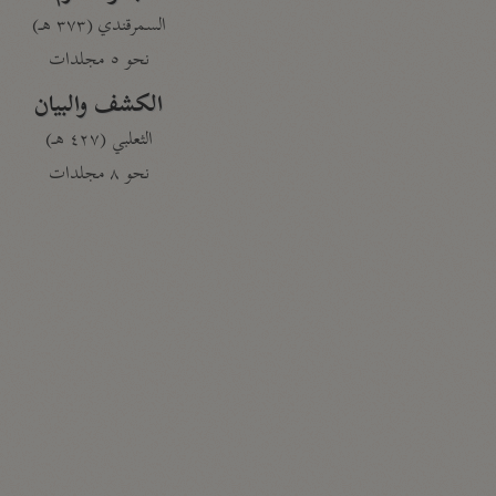
السمرقندي (٣٧٣ هـ)
نحو ٥ مجلدات
الكشف والبيان
الثعلبي (٤٢٧ هـ)
نحو ٨ مجلدات