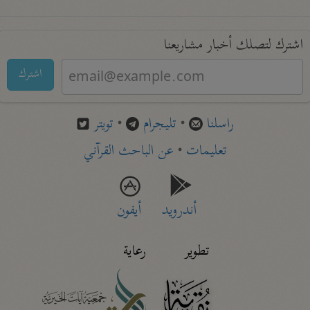
اشترك لتصلك أخبار مشاريعنا
اشترك
راسلنا
•
تليجرام
•
تويتر
تعليمات
•
عن الباحث القرآني
أندرويد
أيفون
تطوير
رعاية