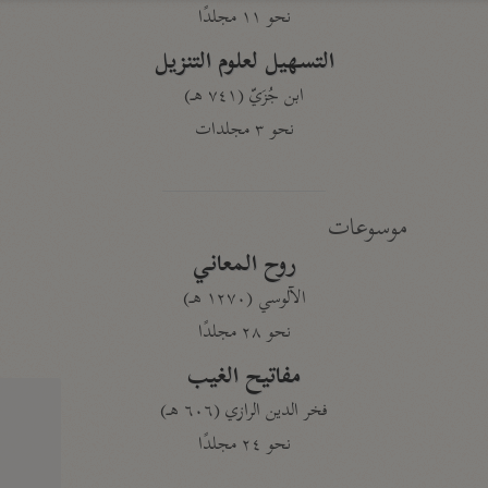
نحو ١١ مجلدًا
التسهيل لعلوم التنزيل
ابن جُزَيّ (٧٤١ هـ)
نحو ٣ مجلدات
موسوعات
روح المعاني
الآلوسي (١٢٧٠ هـ)
نحو ٢٨ مجلدًا
مفاتيح الغيب
فخر الدين الرازي (٦٠٦ هـ)
نحو ٢٤ مجلدًا