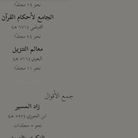
نحو ١٩ مجلدًا
الجامع لأحكام القرآن
القرطبي (٦٧١ هـ)
نحو ٢٤ مجلدًا
معالم التنزيل
البغوي (٥١٦ هـ)
نحو ١١ مجلدًا
جمع الأقوال
زاد المسير
ابن الجوزي (٥٩٧ هـ)
نحو ٥ مجلدات