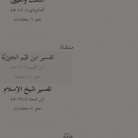
النكت والعيون
الماوردي (٤٥٠ هـ)
نحو ٦ مجلدات
منتقاة
تفسير ابن قيّم الجوزيّة
ابن القيم (٧٥١ هـ)
نحو ١٢ مجلدًا
تفسير شيخ الإسلام
ابن تيمية (٧٢٨ هـ)
نحو ٧ مجلدات
عامّة