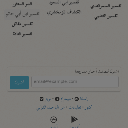
تفسير أبي السعود
الدر المنثور
تفسير السمرقندي
الكشاف للزمخشري
تفسير ابن أبي حاتم
تفسير الثعلبي
تفسير مقاتل
تفسير قتادة
اشترك لتصلك أخبار مشاريعنا
اشترك
راسلنا
•
تليجرام
•
تويتر
كنوز
•
تعليمات
•
عن الباحث القرآني
أندرويد
أيفون