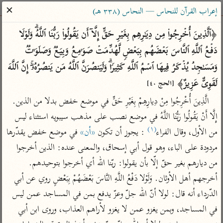
ساهم معنا في نشر القرآن والعلم الشرعي
✕
إعراب القرآن للنحاس — النحاس (٣٣٨ هـ)
الباحث القرآني
﴿ٱلَّذِینَ أُخۡرِجُوا۟ مِن دِیَـٰرِهِم بِغَیۡرِ حَقٍّ إِلَّاۤ أَن یَقُولُوا۟ رَبُّنَا ٱللَّهُۗ وَلَوۡلَا 
دَفۡعُ ٱللَّهِ ٱلنَّاسَ بَعۡضَهُم بِبَعۡضࣲ لَّهُدِّمَتۡ صَوَ ٰ⁠مِعُ وَبِیَعࣱ وَصَلَوَ ٰ⁠تࣱ 
بحث
تفسير
علوم
مصاحف
معاجم
وَمَسَـٰجِدُ یُذۡكَرُ فِیهَا ٱسۡمُ ٱللَّهِ كَثِیرࣰاۗ وَلَیَنصُرَنَّ ٱللَّهُ مَن یَنصُرُهُۥۤۚ إِنَّ ٱللَّهَ 
لَقَوِیٌّ عَزِیزٌ﴾ 
[الحج ٤٠]
الَّذِينَ أُخْرِجُوا مِنْ دِيارِهِمْ بِغَيْرِ حَقٍّ في موضع خفض بدلا من الذين. 
Type 2 or more characters for results.
إِلَّا أَنْ يَقُولُوا رَبُّنَا اللَّهُ في موضع نصب على مذهب سيبويه استثناء ليس 
Type 1 or more
أمّهات
عامّة
معاصرة
(١)
من الأول، وقال الفراء
 : يجوز أن تكون 
«أن»
 في موضع خفض يقدّرها 
characters for results.
تفسير الطبري
فتح البيان للقنوجي
الميسر
مردودة على الباء، وهو قول أبي إسحاق، والمعنى عنده: الذين أخرجوا 
تفسير ابن كثير
فتح القدير للشوكاني
المختصر في
من ديارهم بغير حقّ إلّا بأن يقولوا: ربّنا الله أي أخرجوا بتوحيدهم. 
التفسير
تفسير القرطبي
تفسير ابن جزي
أخرجهم أهل الأوثان. وَلَوْلا دَفْعُ اللَّهِ النَّاسَ بَعْضَهُمْ بِبَعْضٍ روي عن أبي 
تفسير السعدي
تفسير البغوي
الدّرداء أنه قال: لولا أنّ الله جلّ وعزّ يدفع بمن في المساجد عمن ليس 
أيسر التفاسير
في المساجد، وبمن يغزو عمن لا يغزو لأراهم العذاب، وروى ابن أبي 
موسوعات
القرآن – تدبر وعمل