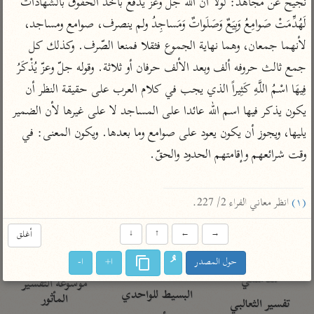
نجيح عن مجاهد: لولا أن الله جلّ وعزّ يدفع بأخذ الحقوق بالشهادات 
تفسير الآلوسي
جمع الأقوال
تفسير ابن عثيمين
لَهُدِّمَتْ صَوامِعُ وَبِيَعٌ وَصَلَواتٌ وَمَساجِدُ ولم ينصرف، صوامع ومساجد، 
تفسير ابن الجوزي
تفسير الرازي
لأنهما جمعان، وهما نهاية الجموع فثقلا فمنعا الصّرف. وكذلك كل 
تفسير الماوردي
جمع ثالث حروفه ألف وبعد الألف حرفان أو ثلاثة. وقوله جلّ وعزّ يُذْكَرُ 
مركَّزة العبارة
أخرى
فِيهَا اسْمُ اللَّهِ كَثِيراً الذي يجب في كلام العرب على حقيقة النظر أن 
تفسير الجلالين
أضواء البيان
منتقاة
يكون يذكر فيها اسم الله عائدا على المساجد لا على غيرها لأن الضمير 
جامع البيان للإيجي
تفسير ابن القيم
نظم الدرر للبقاعي
يليها، ويجوز أن يكون يعود على صوامع وما بعدها. ويكون المعنى: في 
تفسير البيضاوي
تفسير ابن تيمية
وقت شرائعهم وإقامتهم الحدود والحقّ.

تفسير النسفي
لغة وبلاغة
الوجيز للواحدي
التحرير والتنوير
عامّة
(١)
 انظر معاني الفراء 2/ 227.
تفسير ابن أبي زمنين
تفسير السمعاني
المحرر الوجيز لابن
عطية
→
←
↑
↓
أغلق
تفسير مكّي
البحر المحيط لأبي
آثار
حول المصدر
ا+
ا-
محاسن التأويل
حيان
للقاسمي
موسوعة التفسير
البسيط للواحدي
المأثور
تفسير الثعالبي