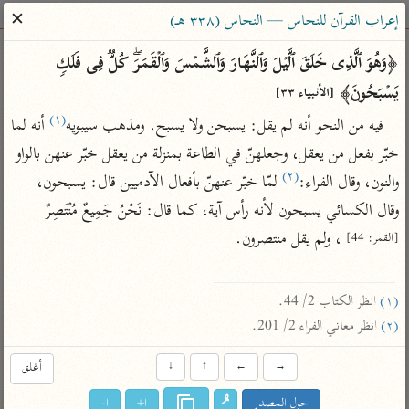
ساهم معنا في نشر القرآن والعلم الشرعي
✕
إعراب القرآن للنحاس — النحاس (٣٣٨ هـ)
الباحث القرآني
﴿وَهُوَ ٱلَّذِی خَلَقَ ٱلَّیۡلَ وَٱلنَّهَارَ وَٱلشَّمۡسَ وَٱلۡقَمَرَۖ كُلࣱّ فِی فَلَكࣲ 
یَسۡبَحُونَ﴾ 
[الأنبياء ٣٣]
بحث
تفسير
علوم
مصاحف
معاجم
(١)
فيه من النحو أنه لم يقل: يسبحن ولا يسبح. ومذهب سيبويه
 أنه لما 
خبّر بفعل من يعقل، وجعلهنّ في الطاعة بمنزلة من يعقل خبّر عنهن بالواو 
(٢)
والنون، وقال الفراء:
 لمّا خبّر عنهنّ بأفعال الآدميين قال: يسبحون، 
Type 2 or more characters for results.
وقال الكسائي يسبحون لأنه رأس آية، كما قال: نَحْنُ جَمِيعٌ مُنْتَصِرٌ 
Type 1 or more
أمّهات
عامّة
معاصرة
 ، ولم يقل منتصرون.

[القمر: 44]
characters for results.
تفسير الطبري
فتح البيان للقنوجي
الميسر
تفسير ابن كثير
فتح القدير للشوكاني
المختصر في
(١)
 انظر الكتاب 2/ 44.

التفسير
تفسير القرطبي
تفسير ابن جزي
(٢)
 انظر معاني الفراء 2/ 201.
تفسير السعدي
تفسير البغوي
→
←
↑
↓
أغلق
أيسر التفاسير
موسوعات
القرآن – تدبر وعمل
حول المصدر
ا+
ا-