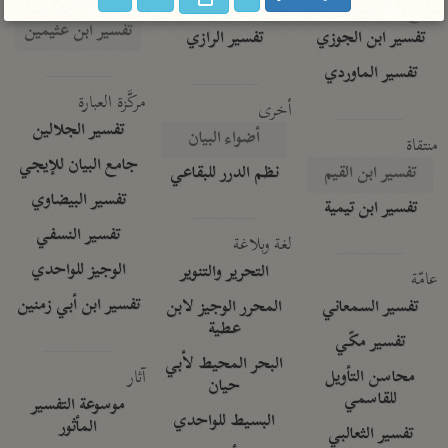
تفسير الآلوسي
جمع الأقوال
تفسير ابن عثيمين
تفسير ابن الجوزي
تفسير الرازي
تفسير الماوردي
مركَّزة العبارة
أخرى
تفسير الجلالين
أضواء البيان
منتقاة
جامع البيان للإيجي
تفسير ابن القيم
نظم الدرر للبقاعي
تفسير البيضاوي
تفسير ابن تيمية
تفسير النسفي
لغة وبلاغة
الوجيز للواحدي
التحرير والتنوير
عامّة
تفسير ابن أبي زمنين
تفسير السمعاني
المحرر الوجيز لابن
عطية
تفسير مكّي
البحر المحيط لأبي
آثار
محاسن التأويل
حيان
للقاسمي
موسوعة التفسير
البسيط للواحدي
المأثور
تفسير الثعالبي