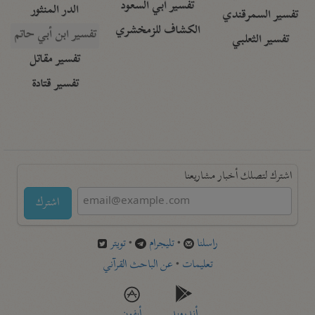
تفسير أبي السعود
الدر المنثور
تفسير السمرقندي
الكشاف للزمخشري
تفسير ابن أبي حاتم
تفسير الثعلبي
تفسير مقاتل
تفسير قتادة
اشترك لتصلك أخبار مشاريعنا
اشترك
راسلنا
•
تليجرام
•
تويتر
تعليمات
•
عن الباحث القرآني
أندرويد
أيفون