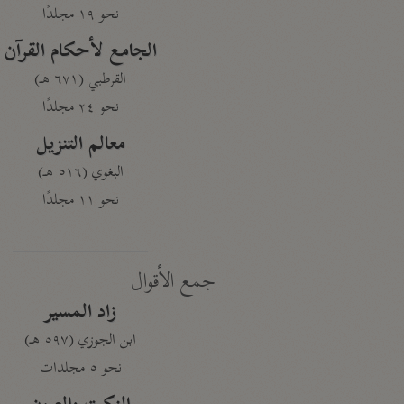
نحو ١٩ مجلدًا
الجامع لأحكام القرآن
القرطبي (٦٧١ هـ)
نحو ٢٤ مجلدًا
معالم التنزيل
البغوي (٥١٦ هـ)
نحو ١١ مجلدًا
جمع الأقوال
زاد المسير
ابن الجوزي (٥٩٧ هـ)
نحو ٥ مجلدات