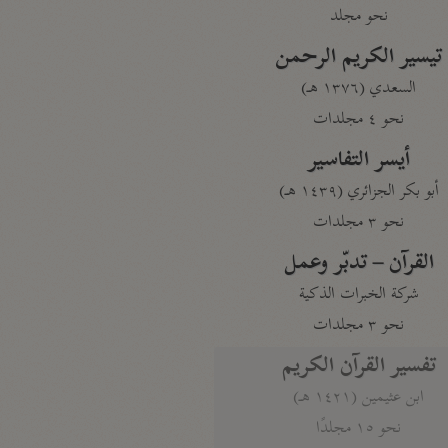
نحو مجلد
تيسير الكريم الرحمن
السعدي (١٣٧٦ هـ)
نحو ٤ مجلدات
أيسر التفاسير
أبو بكر الجزائري (١٤٣٩ هـ)
نحو ٣ مجلدات
القرآن – تدبّر وعمل
شركة الخبرات الذكية
نحو ٣ مجلدات
تفسير القرآن الكريم
ابن عثيمين (١٤٢١ هـ)
نحو ١٥ مجلدًا