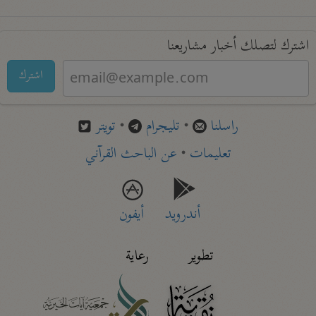
اشترك لتصلك أخبار مشاريعنا
اشترك
راسلنا
•
تليجرام
•
تويتر
تعليمات
•
عن الباحث القرآني
أندرويد
أيفون
تطوير
رعاية