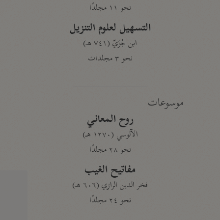
نحو ١١ مجلدًا
التسهيل لعلوم التنزيل
ابن جُزَيّ (٧٤١ هـ)
نحو ٣ مجلدات
موسوعات
روح المعاني
الآلوسي (١٢٧٠ هـ)
نحو ٢٨ مجلدًا
مفاتيح الغيب
فخر الدين الرازي (٦٠٦ هـ)
نحو ٢٤ مجلدًا