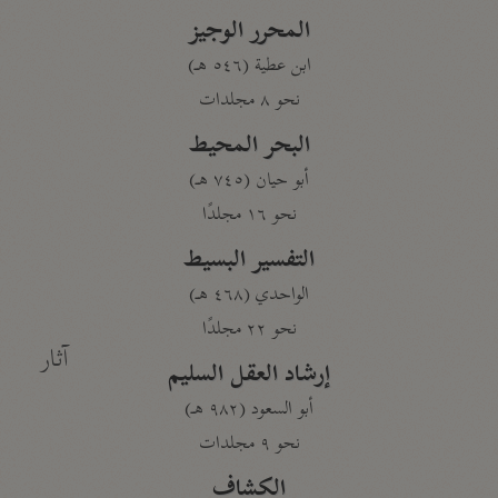
المحرر الوجيز
ابن عطية (٥٤٦ هـ)
نحو ٨ مجلدات
البحر المحيط
أبو حيان (٧٤٥ هـ)
نحو ١٦ مجلدًا
التفسير البسيط
الواحدي (٤٦٨ هـ)
نحو ٢٢ مجلدًا
آثار
إرشاد العقل السليم
أبو السعود (٩٨٢ هـ)
نحو ٩ مجلدات
الكشاف