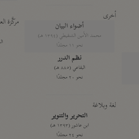
أخرى
مركَّزة الع
أضواء البيان
محمد الأمين الشنقيطي (١٣٩٤ هـ)
الم
نحو ١١ مجلدًا
نظم الدرر
البقاعي (٨٨٥ هـ)
نحو ٢٠ مجلدًا
لغة وبلاغة
التحرير والتنوير
ابن عاشور (١٣٩٣ هـ)
نحو ٢٤ مجلدًا