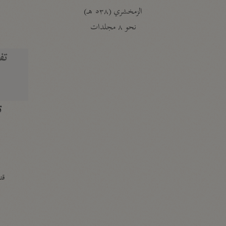
الزمخشري (٥٣٨ هـ)
ج
نحو ٨ مجلدات
تف
ت
قتا