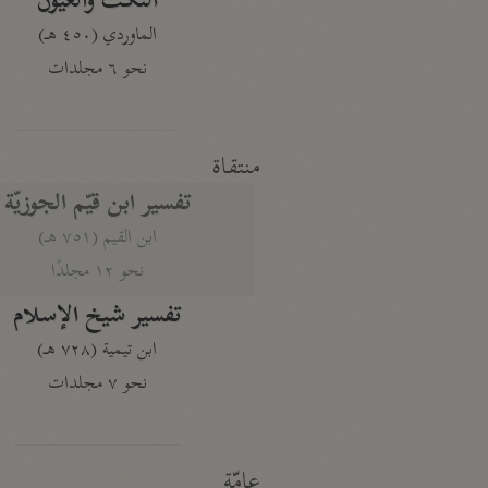
النكت والعيون
الماوردي (٤٥٠ هـ)
نحو ٦ مجلدات
منتقاة
تفسير ابن قيّم الجوزيّة
ابن القيم (٧٥١ هـ)
نحو ١٢ مجلدًا
تفسير شيخ الإسلام
ابن تيمية (٧٢٨ هـ)
نحو ٧ مجلدات
عامّة