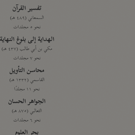
تفسير القرآن
السمعاني (٤٨٩ هـ)
نحو ٥ مجلدات
الهداية إلى بلوغ النهاية
مكي بن أبي طالب (٤٣٧ هـ)
نحو ٧ مجلدات
محاسن التأويل
القاسمي (١٣٣٢ هـ)
نحو ١١ مجلدًا
الجواهر الحسان
الثعالبي (٨٧٥ هـ)
نحو ٦ مجلدات
بحر العلوم