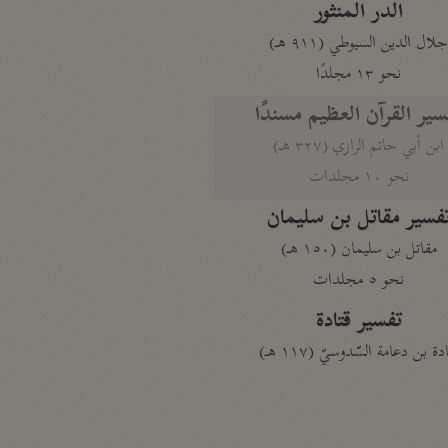
الدر المنثور
لال الدين السيوطي (٩١١ هـ)
نحو ١٣ مجلدًا
سير القرآن العظيم مسندًا
ابن أبي حاتم الرازي (٣٢٧ هـ)
نحو ١٠ مجلدات
فسير مقاتل بن سليمان
مقاتل بن سليمان (١٥٠ هـ)
نحو ٥ مجلدات
تفسير قتادة
دة بن دعامة السّدوسيّ (١١٧ هـ)