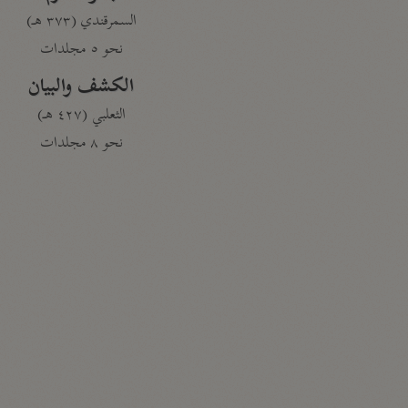
السمرقندي (٣٧٣ هـ)
نحو ٥ مجلدات
الكشف والبيان
الثعلبي (٤٢٧ هـ)
نحو ٨ مجلدات