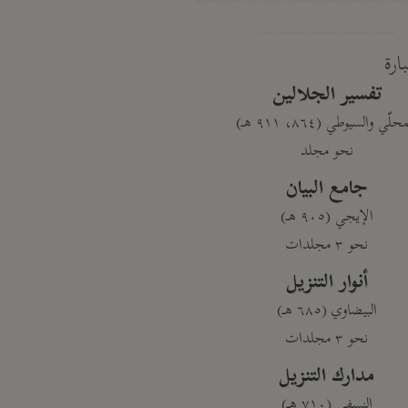
بارة
تفسير الجلالين
حلّي والسيوطي (٨٦٤، ٩١١ هـ)
نحو مجلد
جامع البيان
الإيجي (٩٠٥ هـ)
نحو ٣ مجلدات
أنوار التنزيل
البيضاوي (٦٨٥ هـ)
نحو ٣ مجلدات
مدارك التنزيل
النسفي (٧١٠ هـ)