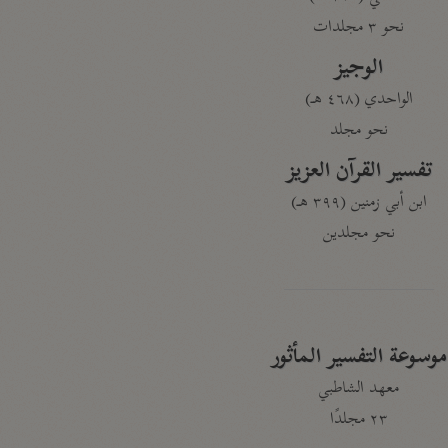
نحو ٣ مجلدات
الوجيز
الواحدي (٤٦٨ هـ)
نحو مجلد
تفسير القرآن العزيز
ابن أبي زمنين (٣٩٩ هـ)
نحو مجلدين
موسوعة التفسير المأثور
معهد الشاطبي
٢٣ مجلدًا