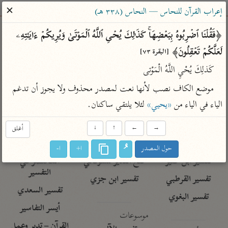
ساهم معنا في نشر القرآن والعلم الشرعي
✕
إعراب القرآن للنحاس — النحاس (٣٣٨ هـ)
الباحث القرآني
﴿فَقُلۡنَا ٱضۡرِبُوهُ بِبَعۡضِهَاۚ كَذَ ٰ⁠لِكَ یُحۡیِ ٱللَّهُ ٱلۡمَوۡتَىٰ وَیُرِیكُمۡ ءَایَـٰتِهِۦ 
لَعَلَّكُمۡ تَعۡقِلُونَ﴾ 
[البقرة ٧٣]
بحث
تفسير
علوم
مصاحف
معاجم
كَذلِكَ يُحْيِ اللَّهُ الْمَوْتى
موضع الكاف نصب لأنها نعت لمصدر محذوف ولا يجوز أن تدغم 
Type 2 or more characters for results.
الياء في الياء من 
«يحيي»
 لئلا يلتقي ساكنان.
Type 1 or more
أمّهات
عامّة
معاصرة
→
←
↑
↓
أغلق
characters for results.
تفسير الطبري
فتح البيان للقنوجي
الميسر
حول المصدر
ا+
ا-
تفسير ابن كثير
فتح القدير للشوكاني
المختصر في
التفسير
تفسير القرطبي
تفسير ابن جزي
تفسير السعدي
تفسير البغوي
أيسر التفاسير
موسوعات
القرآن – تدبر وعمل