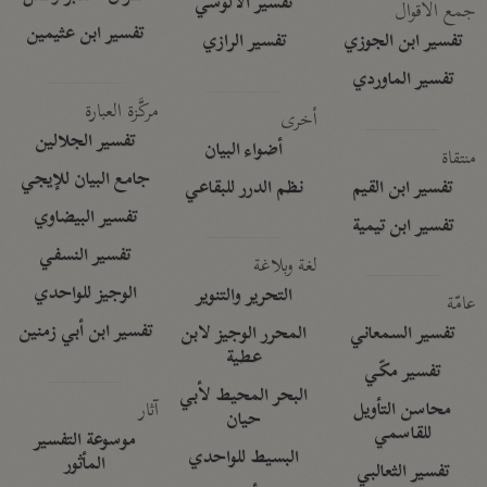
تفسير الآلوسي
جمع الأقوال
تفسير ابن عثيمين
تفسير ابن الجوزي
تفسير الرازي
تفسير الماوردي
مركَّزة العبارة
أخرى
تفسير الجلالين
أضواء البيان
منتقاة
جامع البيان للإيجي
تفسير ابن القيم
نظم الدرر للبقاعي
تفسير البيضاوي
تفسير ابن تيمية
تفسير النسفي
لغة وبلاغة
الوجيز للواحدي
التحرير والتنوير
عامّة
تفسير ابن أبي زمنين
تفسير السمعاني
المحرر الوجيز لابن
عطية
تفسير مكّي
البحر المحيط لأبي
آثار
محاسن التأويل
حيان
للقاسمي
موسوعة التفسير
البسيط للواحدي
المأثور
تفسير الثعالبي