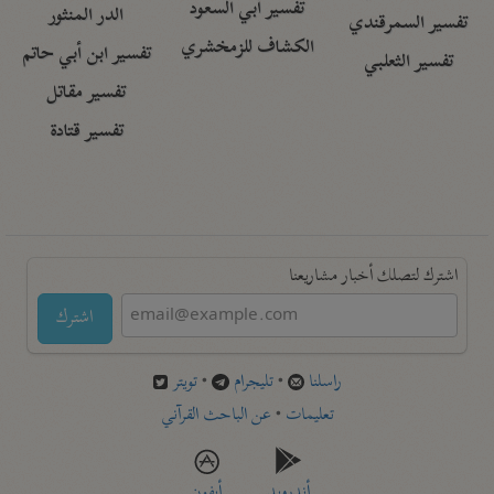
تفسير أبي السعود
الدر المنثور
تفسير السمرقندي
الكشاف للزمخشري
تفسير ابن أبي حاتم
تفسير الثعلبي
تفسير مقاتل
تفسير قتادة
اشترك لتصلك أخبار مشاريعنا
اشترك
راسلنا
•
تليجرام
•
تويتر
تعليمات
•
عن الباحث القرآني
أندرويد
أيفون