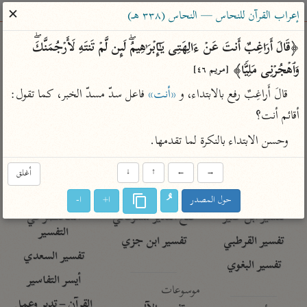
ساهم معنا في نشر القرآن والعلم الشرعي
✕
إعراب القرآن للنحاس — النحاس (٣٣٨ هـ)
الباحث القرآني
﴿قَالَ أَرَاغِبٌ أَنتَ عَنۡ ءَالِهَتِی یَـٰۤإِبۡرَ ٰ⁠هِیمُۖ لَىِٕن لَّمۡ تَنتَهِ لَأَرۡجُمَنَّكَۖ 
وَٱهۡجُرۡنِی مَلِیࣰّا﴾ 
[مريم ٤٦]
بحث
تفسير
علوم
مصاحف
معاجم
قالَ أَراغِبٌ رفع بالابتداء، و 
«أنت»
 فاعل سدّ مسدّ الخبر، كما تقول: 
أقائم أنت؟
Type 2 or more characters for results.
وحسن الابتداء بالنكرة لما تقدمها.
Type 1 or more
أمّهات
عامّة
معاصرة
→
←
↑
↓
أغلق
characters for results.
تفسير الطبري
فتح البيان للقنوجي
الميسر
حول المصدر
ا+
ا-
تفسير ابن كثير
فتح القدير للشوكاني
المختصر في
التفسير
تفسير القرطبي
تفسير ابن جزي
تفسير السعدي
تفسير البغوي
أيسر التفاسير
موسوعات
القرآن – تدبر وعمل