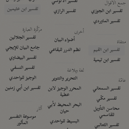
تفسير الآلوسي
جمع الأقوال
تفسير ابن عثيمين
تفسير ابن الجوزي
تفسير الرازي
تفسير الماوردي
مركَّزة العبارة
أخرى
تفسير الجلالين
أضواء البيان
منتقاة
جامع البيان للإيجي
تفسير ابن القيم
نظم الدرر للبقاعي
تفسير البيضاوي
تفسير ابن تيمية
تفسير النسفي
لغة وبلاغة
الوجيز للواحدي
التحرير والتنوير
عامّة
تفسير ابن أبي زمنين
تفسير السمعاني
المحرر الوجيز لابن
عطية
تفسير مكّي
البحر المحيط لأبي
آثار
محاسن التأويل
حيان
للقاسمي
موسوعة التفسير
البسيط للواحدي
المأثور
تفسير الثعالبي