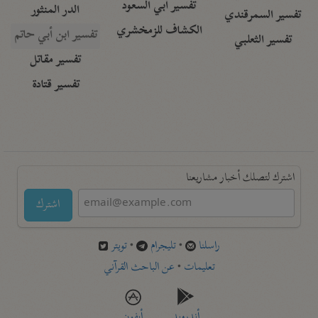
تفسير أبي السعود
الدر المنثور
تفسير السمرقندي
الكشاف للزمخشري
تفسير ابن أبي حاتم
تفسير الثعلبي
تفسير مقاتل
تفسير قتادة
اشترك لتصلك أخبار مشاريعنا
اشترك
راسلنا
•
تليجرام
•
تويتر
تعليمات
•
عن الباحث القرآني
أندرويد
أيفون