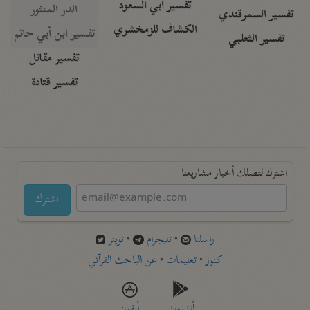
تفسير أبي السعود
الدر المنثور
تفسير السمرقندي
الكشاف للزمخشري
تفسير ابن أبي حاتم
تفسير الثعلبي
تفسير مقاتل
تفسير قتادة
اشترك لتصلك أخبار مشاريعنا
اشترك
راسلنا
•
تليجرام
•
تويتر
كنوز
•
تعليمات
•
عن الباحث القرآني
أندرويد
أيفون