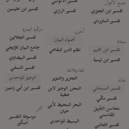
تفسير الآلوسي
جمع الأقوال
تفسير ابن عثيمين
تفسير ابن الجوزي
تفسير الرازي
تفسير الماوردي
مركَّزة العبارة
أخرى
تفسير الجلالين
أضواء البيان
منتقاة
جامع البيان للإيجي
تفسير ابن القيم
نظم الدرر للبقاعي
تفسير البيضاوي
تفسير ابن تيمية
تفسير النسفي
لغة وبلاغة
الوجيز للواحدي
التحرير والتنوير
عامّة
تفسير ابن أبي زمنين
تفسير السمعاني
المحرر الوجيز لابن
عطية
تفسير مكّي
البحر المحيط لأبي
آثار
محاسن التأويل
حيان
للقاسمي
موسوعة التفسير
البسيط للواحدي
المأثور
تفسير الثعالبي