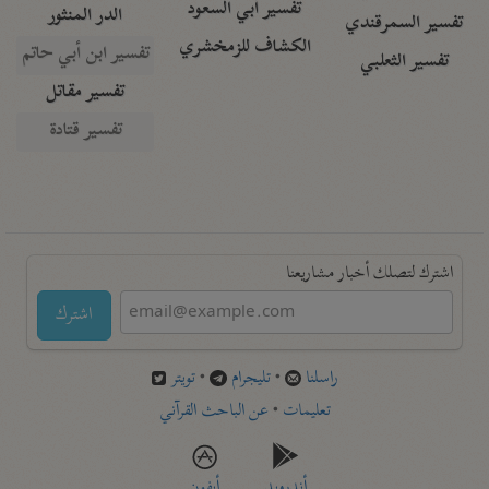
تفسير أبي السعود
الدر المنثور
تفسير السمرقندي
الكشاف للزمخشري
تفسير ابن أبي حاتم
تفسير الثعلبي
تفسير مقاتل
تفسير قتادة
اشترك لتصلك أخبار مشاريعنا
اشترك
راسلنا
•
تليجرام
•
تويتر
تعليمات
•
عن الباحث القرآني
أندرويد
أيفون