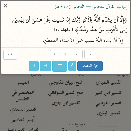
ساهم معنا في نشر القرآن والعلم الشرعي
✕
إعراب القرآن للنحاس — النحاس (٣٣٨ هـ)
الباحث القرآني
﴿إِلَّاۤ أَن یَشَاۤءَ ٱللَّهُۚ وَٱذۡكُر رَّبَّكَ إِذَا نَسِیتَ وَقُلۡ عَسَىٰۤ أَن یَهۡدِیَنِ 
رَبِّی لِأَقۡرَبَ مِنۡ هَـٰذَا رَشَدࣰا﴾ 
[الكهف ٢٤]
بحث
تفسير
علوم
مصاحف
معاجم
إِلَّا أَنْ يَشاءَ اللَّهُ نصب على الاستثناء المنقطع.
→
←
↑
↓
أغلق
Type 2 or more characters for results.
حول المصدر
ا+
ا-
Type 1 or more
أمّهات
عامّة
معاصرة
characters for results.
تفسير الطبري
فتح البيان للقنوجي
الميسر
تفسير ابن كثير
فتح القدير للشوكاني
المختصر في
التفسير
تفسير القرطبي
تفسير ابن جزي
تفسير السعدي
تفسير البغوي
أيسر التفاسير
موسوعات
القرآن – تدبر وعمل