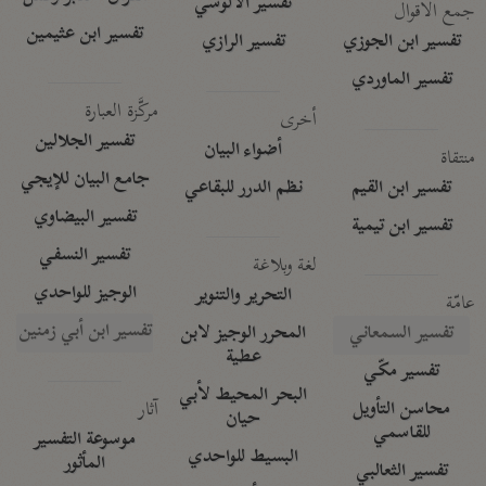
تفسير الآلوسي
جمع الأقوال
تفسير ابن عثيمين
تفسير ابن الجوزي
تفسير الرازي
تفسير الماوردي
مركَّزة العبارة
أخرى
تفسير الجلالين
أضواء البيان
منتقاة
جامع البيان للإيجي
تفسير ابن القيم
نظم الدرر للبقاعي
تفسير البيضاوي
تفسير ابن تيمية
تفسير النسفي
لغة وبلاغة
الوجيز للواحدي
التحرير والتنوير
عامّة
تفسير ابن أبي زمنين
تفسير السمعاني
المحرر الوجيز لابن
عطية
تفسير مكّي
البحر المحيط لأبي
آثار
محاسن التأويل
حيان
للقاسمي
موسوعة التفسير
البسيط للواحدي
المأثور
تفسير الثعالبي