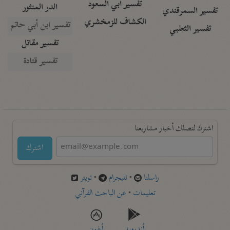
تفسير أبي السعود
الدر المنثور
تفسير السمرقندي
الكشاف للزمخشري
تفسير ابن أبي حاتم
تفسير الثعلبي
تفسير مقاتل
تفسير قتادة
اشترك لتصلك أخبار مشاريعنا
اشترك
راسلنا
•
تليجرام
•
تويتر
تعليمات
•
عن الباحث القرآني
أندرويد
أيفون