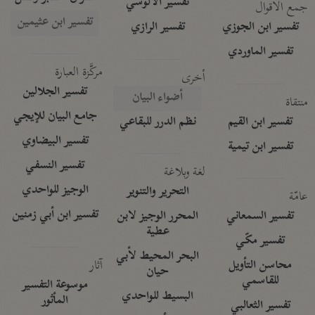
تفسير الآلوسي
جمع الأقوال
تفسير ابن عثيمين
تفسير ابن الجوزي
تفسير الرازي
تفسير الماوردي
مركَّزة العبارة
أخرى
تفسير الجلالين
أضواء البيان
منتقاة
جامع البيان للإيجي
تفسير ابن القيم
نظم الدرر للبقاعي
تفسير البيضاوي
تفسير ابن تيمية
تفسير النسفي
لغة وبلاغة
الوجيز للواحدي
التحرير والتنوير
عامّة
تفسير ابن أبي زمنين
تفسير السمعاني
المحرر الوجيز لابن
عطية
تفسير مكّي
البحر المحيط لأبي
آثار
محاسن التأويل
حيان
للقاسمي
موسوعة التفسير
البسيط للواحدي
المأثور
تفسير الثعالبي