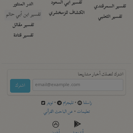
تفسير أبي السعود
الدر المنثور
تفسير السمرقندي
الكشاف للزمخشري
تفسير ابن أبي حاتم
تفسير الثعلبي
تفسير مقاتل
تفسير قتادة
اشترك لتصلك أخبار مشاريعنا
اشترك
راسلنا
•
تليجرام
•
تويتر
تعليمات
•
عن الباحث القرآني
أندرويد
أيفون