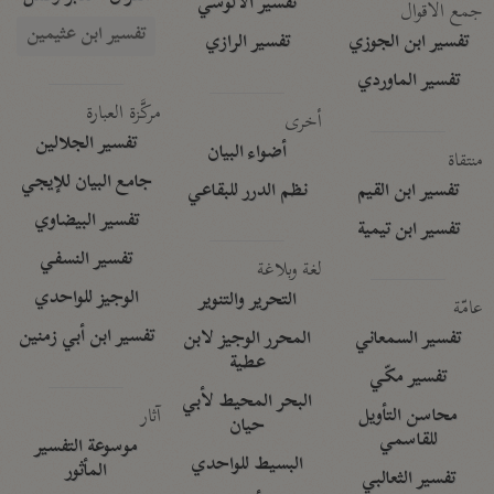
تفسير الآلوسي
جمع الأقوال
تفسير ابن عثيمين
تفسير ابن الجوزي
تفسير الرازي
تفسير الماوردي
مركَّزة العبارة
أخرى
تفسير الجلالين
أضواء البيان
منتقاة
جامع البيان للإيجي
تفسير ابن القيم
نظم الدرر للبقاعي
تفسير البيضاوي
تفسير ابن تيمية
تفسير النسفي
لغة وبلاغة
الوجيز للواحدي
التحرير والتنوير
عامّة
تفسير ابن أبي زمنين
تفسير السمعاني
المحرر الوجيز لابن
عطية
تفسير مكّي
البحر المحيط لأبي
آثار
محاسن التأويل
حيان
للقاسمي
موسوعة التفسير
البسيط للواحدي
المأثور
تفسير الثعالبي