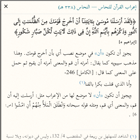
ساهم معنا في نشر القرآن والعلم الشرعي
✕
إعراب القرآن للنحاس — النحاس (٣٣٨ هـ)
الباحث القرآني
﴿وَلَقَدۡ أَرۡسَلۡنَا مُوسَىٰ بِـَٔایَـٰتِنَاۤ أَنۡ أَخۡرِجۡ قَوۡمَكَ مِنَ ٱلظُّلُمَـٰتِ إِلَى 
ٱلنُّورِ وَذَكِّرۡهُم بِأَیَّىٰمِ ٱللَّهِۚ إِنَّ فِی ذَ ٰ⁠لِكَ لَـَٔایَـٰتࣲ لِّكُلِّ صَبَّارࣲ شَكُورࣲ﴾ 
بحث
تفسير
علوم
مصاحف
معاجم
[إبراهيم ٥]
يجوز أن تكون 
«أن»
 في موضع نصب أي بأن أخرج قومك. وهذا 
مذهب سيبويه كما يقال: أمرته أن قم والمعنى أمرته أن يقوم ثم حمل 
Type 2 or more characters for results.
على المعنى كما قال: [الكامل] 246-
Type 1 or more
أمّهات
عامّة
معاصرة
(١)
وأنا الذي قتلت بكرا بالقنا
characters for results.
تفسير الطبري
فتح البيان للقنوجي
الميسر
ويجوز أن تكون 
«أن»
 لا موضع لها من الإعراب مثل: أرسلت إليه أن 
تفسير ابن كثير
فتح القدير للشوكاني
المختصر في
قم، والمعنى أي قم، ومثله قوله سبحانه وَانْطَلَقَ الْمَلَأُ مِنْهُمْ أَنِ امْشُوا 
[ص: 
التفسير
تفسير القرطبي
تفسير ابن جزي
 .

6]
تفسير السعدي
تفسير البغوي
أيسر التفاسير
موسوعات
(١)
 الشاهد للمهلهل بن ربيعة في المقتضب 4/ 132، وليس في ديوانه، وبلا نسبة 
القرآن – تدبر وعمل