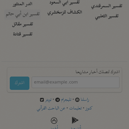
تفسير أبي السعود
الدر المنثور
تفسير السمرقندي
الكشاف للزمخشري
تفسير ابن أبي حاتم
تفسير الثعلبي
تفسير مقاتل
تفسير قتادة
اشترك لتصلك أخبار مشاريعنا
اشترك
راسلنا
•
تليجرام
•
تويتر
كنوز
•
تعليمات
•
عن الباحث القرآني
أندرويد
أيفون