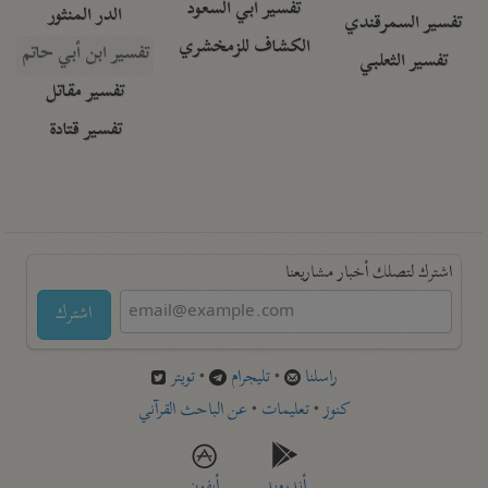
تفسير أبي السعود
الدر المنثور
تفسير السمرقندي
الكشاف للزمخشري
تفسير ابن أبي حاتم
تفسير الثعلبي
تفسير مقاتل
تفسير قتادة
اشترك لتصلك أخبار مشاريعنا
اشترك
راسلنا
•
تليجرام
•
تويتر
كنوز
•
تعليمات
•
عن الباحث القرآني
أندرويد
أيفون