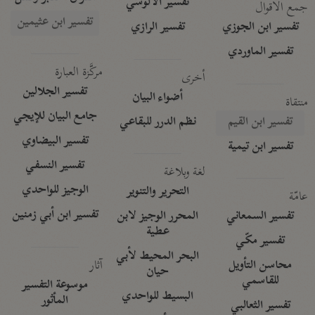
تفسير الآلوسي
جمع الأقوال
تفسير ابن عثيمين
تفسير ابن الجوزي
تفسير الرازي
تفسير الماوردي
مركَّزة العبارة
أخرى
تفسير الجلالين
أضواء البيان
منتقاة
جامع البيان للإيجي
تفسير ابن القيم
نظم الدرر للبقاعي
تفسير البيضاوي
تفسير ابن تيمية
تفسير النسفي
لغة وبلاغة
الوجيز للواحدي
التحرير والتنوير
عامّة
تفسير ابن أبي زمنين
تفسير السمعاني
المحرر الوجيز لابن
عطية
تفسير مكّي
البحر المحيط لأبي
آثار
محاسن التأويل
حيان
للقاسمي
موسوعة التفسير
البسيط للواحدي
المأثور
تفسير الثعالبي