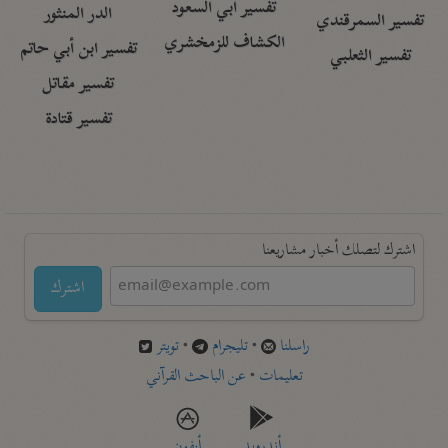
تفسير أبي السعود
الدر المنثور
تفسير السمرقندي
الكشاف للزمخشري
تفسير ابن أبي حاتم
تفسير الثعلبي
تفسير مقاتل
تفسير قتادة
اشترك لتصلك أخبار مشاريعنا
اشترك
راسلنا
•
تليجرام
•
تويتر
تعليمات
•
عن الباحث القرآني
أندرويد
أيفون