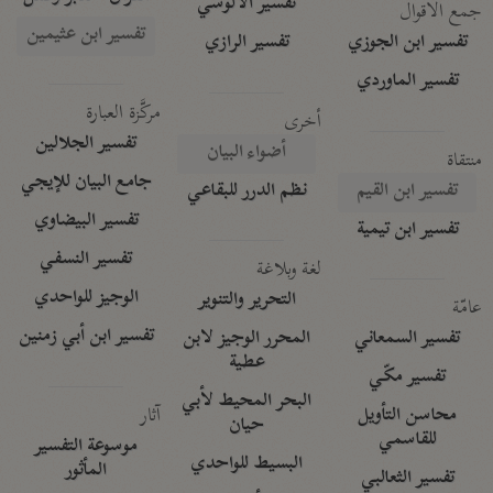
تفسير الآلوسي
جمع الأقوال
تفسير ابن عثيمين
تفسير ابن الجوزي
تفسير الرازي
تفسير الماوردي
مركَّزة العبارة
أخرى
تفسير الجلالين
أضواء البيان
منتقاة
جامع البيان للإيجي
تفسير ابن القيم
نظم الدرر للبقاعي
تفسير البيضاوي
تفسير ابن تيمية
تفسير النسفي
لغة وبلاغة
الوجيز للواحدي
التحرير والتنوير
عامّة
تفسير ابن أبي زمنين
تفسير السمعاني
المحرر الوجيز لابن
عطية
تفسير مكّي
البحر المحيط لأبي
آثار
محاسن التأويل
حيان
للقاسمي
موسوعة التفسير
البسيط للواحدي
المأثور
تفسير الثعالبي