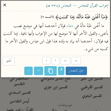
ساهم معنا في نشر القرآن والعلم الشرعي
✕
إعراب القرآن للنحاس — النحاس (٣٣٨ هـ)
الباحث القرآني
﴿مَاۤ أَغۡنَىٰ عَنۡهُ مَالُهُۥ وَمَا كَسَبَ﴾ 
[المسد ٢]
ما أَغْنى عَنْهُ مالُهُ في 
«ما»
 قولان أحدهما أنها في موضع نصب 
بحث
تفسير
علوم
مصاحف
معاجم
بأغنى، والقول الآخر أنها لا موضع لها من الإعراب وأنها نافية. وَما كَسَبَ 
فيه قولان: أحدهما أنه يراد به ولده هذا قول ابن عباس، والقول الآخر ما 
كسبه من شيء.
Type 2 or more characters for results.
Type 1 or more
→
←
↑
↓
أغلق
أمّهات
عامّة
معاصرة
characters for results.
تفسير الطبري
فتح البيان للقنوجي
الميسر
حول المصدر
ا+
ا-
تفسير ابن كثير
فتح القدير للشوكاني
المختصر في
التفسير
تفسير القرطبي
تفسير ابن جزي
تفسير السعدي
تفسير البغوي
أيسر التفاسير
موسوعات
القرآن – تدبر وعمل