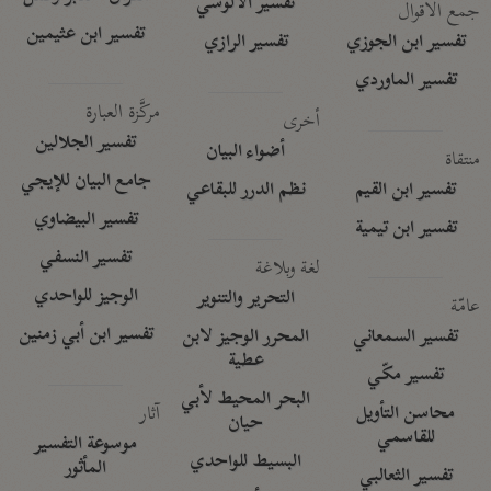
تفسير الآلوسي
جمع الأقوال
تفسير ابن عثيمين
تفسير ابن الجوزي
تفسير الرازي
تفسير الماوردي
مركَّزة العبارة
أخرى
تفسير الجلالين
أضواء البيان
منتقاة
جامع البيان للإيجي
تفسير ابن القيم
نظم الدرر للبقاعي
تفسير البيضاوي
تفسير ابن تيمية
تفسير النسفي
لغة وبلاغة
الوجيز للواحدي
التحرير والتنوير
عامّة
تفسير ابن أبي زمنين
تفسير السمعاني
المحرر الوجيز لابن
عطية
تفسير مكّي
البحر المحيط لأبي
آثار
محاسن التأويل
حيان
للقاسمي
موسوعة التفسير
البسيط للواحدي
المأثور
تفسير الثعالبي