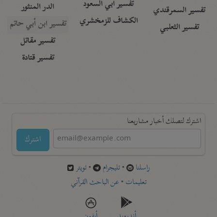
تفسير أبي السعود
الدر المنثور
تفسير السمرقندي
الكشاف للزمخشري
تفسير ابن أبي حاتم
تفسير الثعلبي
تفسير مقاتل
تفسير قتادة
اشترك لتصلك أخبار مشاريعنا
اشترك
راسلنا
•
تليجرام
•
تويتر
تعليمات
•
عن الباحث القرآني
أندرويد
أيفون