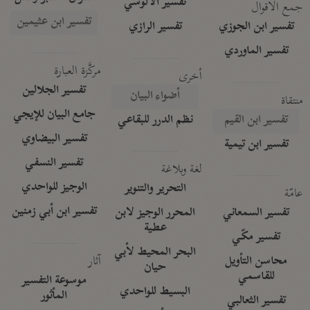
تفسير الآلوسي
جمع الأقوال
تفسير ابن عثيمين
تفسير ابن الجوزي
تفسير الرازي
تفسير الماوردي
مركَّزة العبارة
أخرى
تفسير الجلالين
أضواء البيان
منتقاة
جامع البيان للإيجي
تفسير ابن القيم
نظم الدرر للبقاعي
تفسير البيضاوي
تفسير ابن تيمية
تفسير النسفي
لغة وبلاغة
الوجيز للواحدي
التحرير والتنوير
عامّة
تفسير ابن أبي زمنين
تفسير السمعاني
المحرر الوجيز لابن
عطية
تفسير مكّي
البحر المحيط لأبي
آثار
محاسن التأويل
حيان
للقاسمي
موسوعة التفسير
البسيط للواحدي
المأثور
تفسير الثعالبي