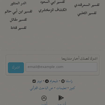
تفسير أبي السعود
الدر المنثور
تفسير السمرقندي
الكشاف للزمخشري
تفسير ابن أبي حاتم
تفسير الثعلبي
تفسير مقاتل
تفسير قتادة
اشترك لتصلك أخبار مشاريعنا
اشترك
راسلنا
•
تليجرام
•
تويتر
كنوز
•
تعليمات
•
عن الباحث القرآني
أندرويد
أيفون