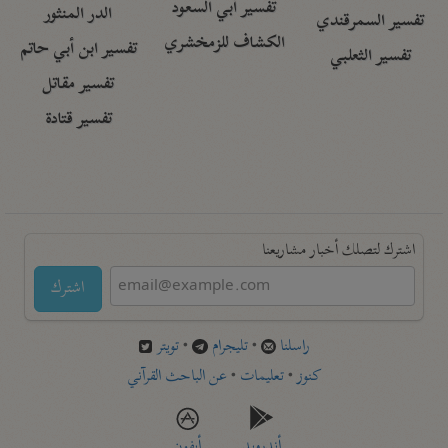
تفسير أبي السعود
الدر المنثور
تفسير السمرقندي
الكشاف للزمخشري
تفسير ابن أبي حاتم
تفسير الثعلبي
تفسير مقاتل
تفسير قتادة
اشترك لتصلك أخبار مشاريعنا
اشترك
راسلنا
•
تليجرام
•
تويتر
كنوز
•
تعليمات
•
عن الباحث القرآني
أندرويد
أيفون