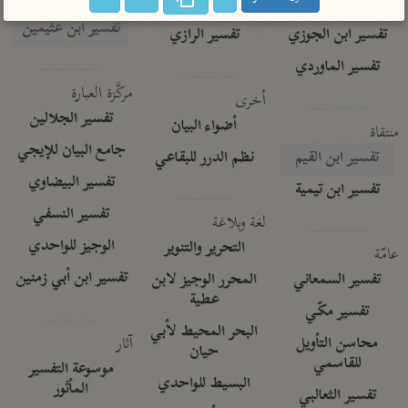
تفسير الآلوسي
جمع الأقوال
تفسير ابن عثيمين
تفسير ابن الجوزي
تفسير الرازي
تفسير الماوردي
مركَّزة العبارة
أخرى
تفسير الجلالين
أضواء البيان
منتقاة
جامع البيان للإيجي
تفسير ابن القيم
نظم الدرر للبقاعي
تفسير البيضاوي
تفسير ابن تيمية
تفسير النسفي
لغة وبلاغة
الوجيز للواحدي
التحرير والتنوير
عامّة
تفسير ابن أبي زمنين
تفسير السمعاني
المحرر الوجيز لابن
عطية
تفسير مكّي
البحر المحيط لأبي
آثار
محاسن التأويل
حيان
للقاسمي
موسوعة التفسير
البسيط للواحدي
المأثور
تفسير الثعالبي