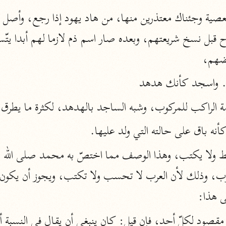
نحو ١١ مجلدًا
التسهيل لعلوم التنزيل
ابن جُزَيّ (٧٤١ هـ)
عضهم،
نحو ٣ مجلدات
.. واسجد كأنك هدهد
موسوعات
ة الراكب للمركوب، وشبه الساجد بالهدهد، لكثرة ما يطرق 
روح المعاني
م، كأنه باق على حالته التي ولد عليها.
الآلوسي (١٢٧٠ هـ)
نحو ٢٨ مجلدًا
مفاتيح الغيب
فخر الدين الرازي (٦٠٦ هـ)
 هذا:
نحو ٢٤ مجلدًا