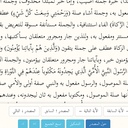
اشترك لتصلك أخبار مشاريعنا
اشترك
راسلنا
•
تليجرام
•
تويتر
تعليمات
•
عن الباحث القرآني
أندرويد
أيفون
نها صلة الموصول، ومكتوبا مفعول به ثان ليجدونه، وعند
تطوير
رعاية
الآية السابقة
الآية التالية
←
المصدر
↑
السابق
المصدر
↓
التالي
حول المصدر
التشكيل
نسخ الجميع
ا+
ا-