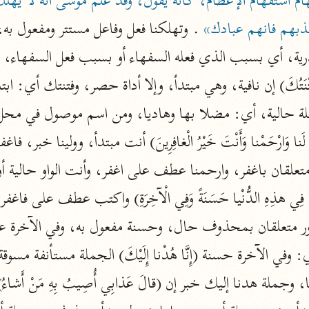
الزمخشري (٥٣٨ هـ)
بهم فانهم عبادك»
ج
نحو ٨ مجلدات
تف
ُ) الجملة حالية، أي: مضلا بها وهاديا، ومن اسم موصول في 
ت
ر متعلقان بمحذوف حال، وحسنة مفعول به، وفي الآخرة 
قتا