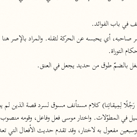
أخرى
مركَّزة الع
ف في باب الفوائد.
أضواء البيان
محمد الأمين الشنقيطي (١٣٩٤ هـ)
الم
نحو ١١ مجلدًا
كام التوراة.
نظم الدرر
البقاعي (٨٨٥ هـ)
نحو ٢٠ مجلدًا
لغة وبلاغة
التحرير والتنوير
ابن عاشور (١٣٩٣ هـ)
نحو ٢٤ مجلدًا