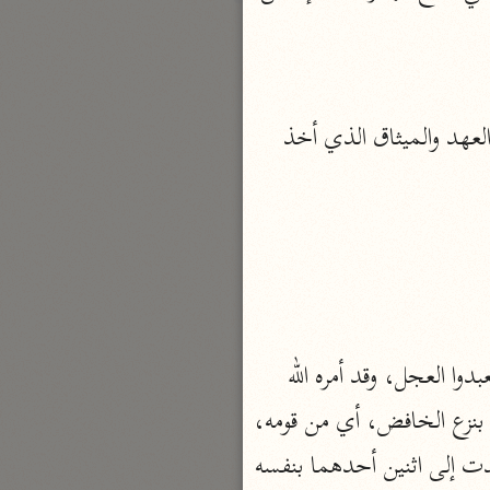
بارة
تفسير الجلالين
(الإصر) : الثقل الذي يأصر صاحبه، أي يحبسه عن الحركة لثقله. والمراد بالإصر هنا العهد والميثاق الذي أخذ 
حلّي والسيوطي (٨٦٤، ٩١١ هـ)
نحو مجلد
جامع البيان
الإيجي (٩٠٥ هـ)
نحو ٣ مجلدات
أنوار التنزيل
(وَاخْتارَ مُوسى قَوْمَهُ سَبْعِينَ رَجُلًا لِمِيقاتِنا) كلام مستأنف مسوق لسرد قصة الذين لم يعبدوا العجل، وقد أمره الله 
البيضاوي (٦٨٥ هـ)
نحو ٣ مجلدات
باختيار سبعين منهم. والتفاصيل في المطوّلات. واختار موسى فعل وفاعل، وقومه منصوب بنزع الخافض، أي من قومه، 
مدارك التنزيل
فحذف الجار وأوصل الفعل، وسبعين مفعول به لاختار، وقد تقدم حديث الأفعال التي تعدت إلى اثنين أحدهما بنفسه 
النسفي (٧١٠ هـ)