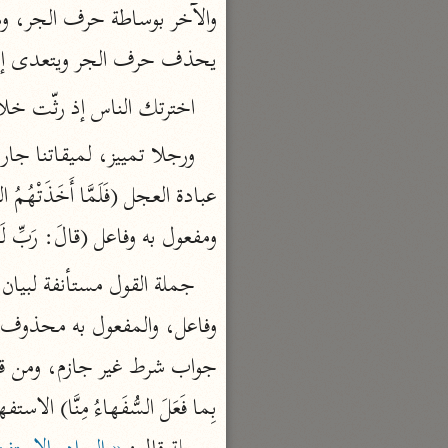
تفسير القرآن
يحذف حرف الجر ويتعدى إليه 
السمعاني (٤٨٩ هـ)
نحو ٥ مجلدات
اخترتك الناس إذ رثّت خلا
الهداية إلى بلوغ النهاية
مكي بن أبي طالب (٤٣٧ هـ)
نحو ٧ مجلدات
محاسن التأويل
ومفعول به وفاعل (قالَ: رَبِّ لَوْ شِئْ
القاسمي (١٣٣٢ هـ)
نحو ١١ مجلدًا
الجواهر الحسان
الثعالبي (٨٧٥ هـ)
نحو ٦ مجلدات
بحر العلوم