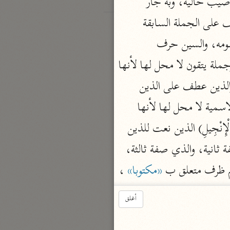
لمعرفة جواب الله. وعذابي مبتدأ، خبره جملة أصيب، وإما خبر لمبتدأ محذوف، وجملة أصيب حالية، وبه جار 
ومجرور، ومن اسم موصول مفعول به، وجملة أشاء صلة (وَرَحْمَتِي وَسِعَتْ كُلَّ شَيْءٍ) عطف على الجملة السابقة 
(فَسَأَكْتُبُها لِلَّذِينَ يَتَّقُونَ وَيُؤْتُونَ الزَّكاةَ) الفاء استئنافية، والجملة مستأنفة مسوقة للتعريض بقومه، والسين حرف 
استقبال، واكتبها فعل وفاعل مستتر ومفعول به، وللذين جار ومجرور متعلقان بسأكتبها، وجملة يتقون لا محل لها لأنها 
صلة الموصول، وجملة ويؤتون الزكاة عطف على جملة يتقون (وَالَّذِينَ هُمْ بِآياتِنا يُؤْمِنُونَ) والذين عطف على الذين 
السابقة، وهم مبتدأ، وجملة يؤمنون خبر، وبآياتنا جار ومجرور متعلقان بيؤمنون، والجملة الاسمية لا محل لها لأنها 
صلة الموصول (الَّذِينَ يَتَّبِعُونَ الرَّسُولَ النَّبِيَّ الْأُمِّيَّ الَّذِي يَجِدُونَهُ مَكْتُوباً عِنْدَهُمْ فِي التَّوْراةِ وَالْإِنْجِيلِ) الذين نعت للذين 
أو بدل منه، وجملة يتبعون صلة الموصول، والرسول مفعول به والنبي صفة أولى والأمي صفة ثانية، والذي صفة ثالثة، 
هم ظرف متعلق ب 
«مكتوبا»
 ، 
وفي التوراة جار ومجرور متعلقان بمحذوف حال (يَأْمُرُهُمْ بِالْمَعْرُوفِ وَيَنْهاهُمْ عَنِ الْمُنْكَرِ) الجملة حالية، وبالمعروف 
أغلق
جار ومجرور متعلقان بيأمرهم، وينهاهم عن المنكر عطف على الجملة السابقة (وَيُحِلُّ لَهُمُ الطَّيِّباتِ وَيُحَرِّمُ عَلَيْهِمُ 