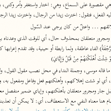
المحرر الوجيز
الفعل، فتقول: اخترت زيدا من الرجال، واخترت زيدا الرجا
ابن عطية (٥٤٦ هـ)
نحو ٨ مجلدات
ئقهم ... واعتلّ من كان يرجى عند السّول
البحر المحيط
أبو حيان (٧٤٥ هـ)
نحو ١٦ مجلدًا
التفسير البسيط
تَ أَهْلَكْتَهُمْ مِنْ قَبْلُ وَإِيَّايَ)
الواحدي (٤٦٨ هـ)
نحو ٢٢ مجلدًا
آثار
إرشاد العقل السليم
أبو السعود (٩٨٢ هـ)
نحو ٩ مجلدات
الكشاف