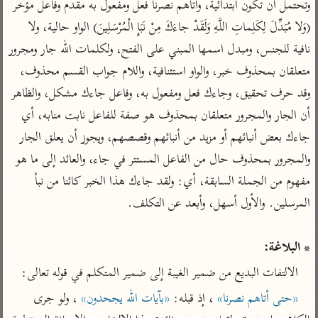
تفسير الآلوسي
وتحتمل أن تكون ابتدائية، وأتاهم نصرنا فعل ومفعول به مقدم وفاعل مؤخر 
جمع الأقوال
تفسير ابن عثيمين
(وَلا مُبَدِّلَ لِكَلِماتِ اللَّهِ وَلَقَدْ جاءَكَ مِنْ نَبَإِ الْمُرْسَلِينَ) الواو حالية، ولا 
تفسير ابن الجوزي
تفسير الرازي
نافية للجنس، ومبدل اسمها المبني على الفتح، ولكلمات الله جار ومجرور 
تفسير الماوردي
متعلقان بمحذوف خبر، والواو استئنافية، واللام جواب القسم محذوف، 
مركَّزة العبارة
أخرى
وقد حرف تحقيق، وجاءك فعل ومفعول به، وفاعل جاءك مشكل، والظاهر 
تفسير الجلالين
أضواء البيان
منتقاة
أن الجار والمجرور متعلقان بمحذوف هو صفة للفاعل نابت منابه، أي 
جامع البيان للإيجي
تفسير ابن القيم
نظم الدرر للبقاعي
جاءك بعض أنبائهم أو مزيد من أنبائهم وقصصهم، ويجوز أن يعلق الجار 
تفسير البيضاوي
تفسير ابن تيمية
والمجرور بمحذوف حال من الفاعل المستتر في جاء، والعائد إلى ما هو 
تفسير النسفي
لغة وبلاغة
مفهوم من الجملة السابقة، أي: ولقد جاءك هذا الخبر كائنا من نبأ 
الوجيز للواحدي
التحرير والتنوير
عامّة
تفسير ابن أبي زمنين
تفسير السمعاني
المحرر الوجيز لابن
عطية
تفسير مكّي
* البلاغة:
البحر المحيط لأبي
آثار
محاسن التأويل
الالتفات البديع من ضمير الغيبة إلى ضمير المتكلم في قوله تعالى:
حيان
للقاسمي
موسوعة التفسير
«حتى أتاهم نصرنا»
 ، إذ قبله: 
«بآيات الله يجحدون»
 ، ولو جرى 
البسيط للواحدي
المأثور
تفسير الثعالبي