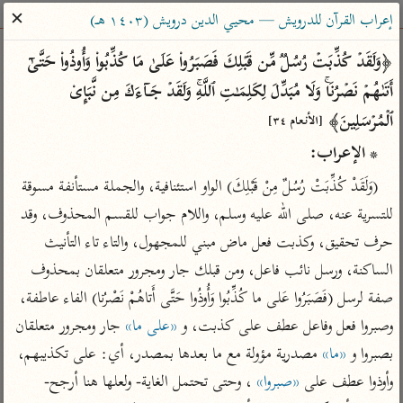
ساهم معنا في نشر القرآن والعلم الشرعي
✕
إعراب القرآن للدرويش — محيي الدين درويش (١٤٠٣ هـ)
الباحث القرآني
﴿وَلَقَدۡ كُذِّبَتۡ رُسُلࣱ مِّن قَبۡلِكَ فَصَبَرُوا۟ عَلَىٰ مَا كُذِّبُوا۟ وَأُوذُوا۟ حَتَّىٰۤ 
أَتَىٰهُمۡ نَصۡرُنَاۚ وَلَا مُبَدِّلَ لِكَلِمَـٰتِ ٱللَّهِۚ وَلَقَدۡ جَاۤءَكَ مِن نَّبَإِی۟ 
بحث
تفسير
علوم
مصاحف
معاجم
ٱلۡمُرۡسَلِینَ﴾ 
[الأنعام ٣٤]
* الإعراب:
Type 2 or more characters for results.
(وَلَقَدْ كُذِّبَتْ رُسُلٌ مِنْ قَبْلِكَ) الواو استئنافية، والجملة مستأنفة مسوقة 
للتسرية عنه، صلى الله عليه وسلم، واللام جواب للقسم المحذوف، وقد 
Type 1 or more
أمّهات
عامّة
معاصرة
حرف تحقيق، وكذبت فعل ماض مبني للمجهول، والتاء تاء التأنيث 
characters for results.
تفسير الطبري
فتح البيان للقنوجي
الميسر
الساكنة، ورسل نائب فاعل، ومن قبلك جار ومجرور متعلقان بمحذوف 
تفسير ابن كثير
فتح القدير للشوكاني
المختصر في
صفة لرسل (فَصَبَرُوا عَلى ما كُذِّبُوا وَأُوذُوا حَتَّى أَتاهُمْ نَصْرُنا) الفاء عاطفة، 
التفسير
تفسير القرطبي
تفسير ابن جزي
وصبروا فعل وفاعل عطف على كذبت، و 
«على ما»
 جار ومجرور متعلقان 
تفسير السعدي
تفسير البغوي
بصبروا و 
«ما»
 مصدرية مؤولة مع ما بعدها بمصدر، أي: على تكذيبهم، 
أيسر التفاسير
موسوعات
وأوذوا عطف على 
«صبروا»
 ، وحتى تحتمل الغاية- ولعلها هنا أرجح- 
القرآن – تدبر وعمل