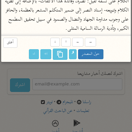
الكلام على نسقه لقيل: نصره، وفائدة هذا الالتفات- بالإضافة إلى تطرية 
تفسير أبي السعود
الدر المنثور
تفسير السمرقندي
الكلام وتنويعه- إسناد النصر إلى ضمير المتكلم المشعر بالعظمة، والحافز 
الكشاف للزمخشري
تفسير ابن أبي حاتم
تفسير الثعلبي
على وجوب مداومة الجهاد والنضال والصمود في سبيل تحقيق المطمح 
تفسير مقاتل
الكبير، وتأدية الرسالة السامية المثلى.
تفسير قتادة
→
←
↑
↓
أغلق
حول المصدر
ا+
ا-
اشترك لتصلك أخبار مشاريعنا
اشترك
راسلنا
•
تليجرام
•
تويتر
تعليمات
•
عن الباحث القرآني
أندرويد
أيفون