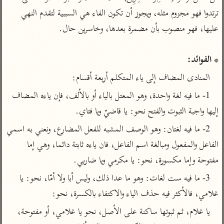
تفسير أبي السعود
الدر المنثور
تفسير السمرقندي
ترتدوا فهو مجزوم مثله، ويجوز أن تكون الفاء هي السببية لتقدم النهي 
الكشاف للزمخشري
تفسير ابن أبي حاتم
تفسير الثعلبي
تفسير مقاتل
* الفوائد:
تفسير قتادة
المنادى المضاف إلى ياء المتكلم أربعة أقسام:
1- ما فيه لغة واحدة، وهو المعتل بالياء أو بالألف، فإن ياءه المضاف 
إليها واجبة الثبوت والفتح نحو: يا قاضيّ ويا فتاي.
اشترك لتصلك أخبار مشاريعنا
2- ما فيه لغتان: وهو الوصف المشبه للفعل المضارع، ونعني به اسمي 
اشترك
الفاعل والمفعول ومبالغة اسم الفاعل، فان ياءه ثابتة دائما، وهي إما 
مفتوحة وإما مكسورة، نحو: يا مكرمي ويا ضاربي.
راسلنا
•
تليجرام
•
تويتر
3- ما فيه ست لغات: وهو ما عدا ذلك، وليس أبا ولا أمّا، نحو: يا 
تعليمات
•
عن الباحث القرآني
غلامي، فالأكثر فيه حذف الياء والاكتفاء بالكسرة، نحو:
يا غلام، ثم ثبوتها ساكنة على الأصل، نحو يا غلامي، أو مفتوحة، 
أندرويد
أيفون