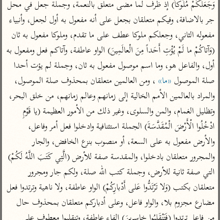
تفسير الآلوسي
وَجَعَلَكُمْ مُلُوكاً) إذ ظرف لما مضى متعلق بالنعمة، وجملة جعل في محل 
جمع الأقوال
تفسير ابن عثيمين
تفسير ابن الجوزي
تفسير الرازي
جر بالاضافة، وفيكم متعلقان بجعل على أنه مفعول به أول لجعل، وأنبياء 
مفعوله الثاني، وجعلكم ملوكا عطف على ما تقدم، وملوكا مفعول به ثان 
تفسير الماوردي
(وَآتاكُمْ ما لَمْ يُؤْتِ أَحَداً مِنَ الْعالَمِينَ) الواو عاطفة، وآتاكم فعل ومفعول به 
مركَّزة العبارة
أخرى
تفسير الجلالين
أول، والفاعل هو، وما اسم موصول مفعول به ثان، وجملة لم يؤت أحدا 
أضواء البيان
منتقاة
صلة الموصول 
«ما»
 ، ومن العالمين متعلقان بمحذوف صلة الموصول، 
جامع البيان للإيجي
تفسير ابن القيم
نظم الدرر للبقاعي
والمراد بالعالمين الأمم الخالية إلى زمانهم وعالم زمانهم، من خلق البحر، 
تفسير البيضاوي
تفسير ابن تيمية
وتظليل الغمام، والمن والسلوى، وغير ذلك من الأمور العظيمة (يا قَوْمِ 
تفسير النسفي
لغة وبلاغة
ادْخُلُوا الْأَرْضَ الْمُقَدَّسَةَ) الجملة استئنافية وادخلوا فعل أمر وفاعل، 
الوجيز للواحدي
التحرير والتنوير
عامّة
والأرض مفعول به على السعة، أو منصوب بنزع الخافض، والجار 
تفسير ابن أبي زمنين
تفسير السمعاني
المحرر الوجيز لابن
والمجرور متعلقان بادخلوا، والمقدسة صفة للأرض (الَّتِي كَتَبَ اللَّهُ لَكُمْ) 
عطية
تفسير مكّي
التي صفة ثانية للأرض، وجملة كتب الله صلة، ولكم جار ومجرور 
البحر المحيط لأبي
آثار
محاسن التأويل
متعلقان بكتب (وَلا تَرْتَدُّوا عَلى أَدْبارِكُمْ) الواو عاطفة، ولا ناهية وترتدوا فعل 
حيان
للقاسمي
موسوعة التفسير
مضارع مجزوم بلا، والواو فاعل، وعلى أدباركم متعلقان بمحذوف حال 
البسيط للواحدي
المأثور
تفسير الثعالبي
من فاعل ترتدوا (فَتَنْقَلِبُوا خاسِرِينَ) الفاء عاطفة، وتنقلبوا معطوف على 