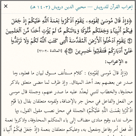
ساهم معنا في نشر القرآن والعلم الشرعي
✕
إعراب القرآن للدرويش — محيي الدين درويش (١٤٠٣ هـ)
الباحث القرآني
﴿وَإِذۡ قَالَ مُوسَىٰ لِقَوۡمِهِۦ یَـٰقَوۡمِ ٱذۡكُرُوا۟ نِعۡمَةَ ٱللَّهِ عَلَیۡكُمۡ إِذۡ جَعَلَ 
فِیكُمۡ أَنۢبِیَاۤءَ وَجَعَلَكُم مُّلُوكࣰا وَءَاتَىٰكُم مَّا لَمۡ یُؤۡتِ أَحَدࣰا مِّنَ ٱلۡعَـٰلَمِینَ 
بحث
تفسير
علوم
مصاحف
معاجم
۝٢٠ یَـٰقَوۡمِ ٱدۡخُلُوا۟ ٱلۡأَرۡضَ ٱلۡمُقَدَّسَةَ ٱلَّتِی كَتَبَ ٱللَّهُ لَكُمۡ وَلَا تَرۡتَدُّوا۟ 
عَلَىٰۤ أَدۡبَارِكُمۡ فَتَنقَلِبُوا۟ خَـٰسِرِینَ ۝٢١﴾ 
[المائدة ٢٠-٢١]
* الإعراب:
Type 2 or more characters for results.
(وَإِذْ قالَ مُوسى لِقَوْمِهِ) : كلام مستأنف مسوق لبيان ما فعلوه، وما 
Type 1 or more
أمّهات
عامّة
معاصرة
صدر عن بعضهم بعد أخذ الميثاق. وإذ ظرف لما مضى متعلق باذكر 
characters for results.
تفسير الطبري
فتح البيان للقنوجي
الميسر
محذوفا، والخطاب للنبي ليعدّد عليه ما صدر عنهم، وجملة قال موسى 
تفسير ابن كثير
فتح القدير للشوكاني
المختصر في
من الفعل والفاعل في محل جر بالإضافة، ولقومه متعلقان بقال (يا قَوْمِ 
التفسير
تفسير القرطبي
تفسير ابن جزي
اذْكُرُوا نِعْمَتَ اللَّهِ عَلَيْكُمْ) الجملة في محل نصب مقول القول، ويا 
تفسير السعدي
تفسير البغوي
حرف نداء، وقوم منادى مضاف إلى ياء المتكلم المحذوفة، واذكروا نعمة 
أيسر التفاسير
موسوعات
الله فعل أمر وفاعل ومفعول به، وعليكم متعلقان بنعمة (إِذْ جَعَلَ فِيكُمْ أَنْبِياءَ 
القرآن – تدبر وعمل