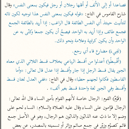
تفسير الآلوسي
جمع الأقوال
فصاعدا أو إلى الألف أو أقلها رجلان أو رجل فيكون بمعنى النفس»
 وقال 
تفسير ابن عثيمين
تفسير ابن الجوزي
تفسير الرازي
شارح القاموس في التاج: 
«قوله فيكون بمعنى النفس هذا توجيه لكون تائه 
تفسير الماوردي
للتأنيث حينئذ أي النفس الطائفة قال الراغب: إذا أريد بالطائفة الجمع 
مركَّزة العبارة
فجمع طائف وإذا أريد به الواحد فيصحّ أن يكون جمعا وكنّى به عن 
أخرى
تفسير الجلالين
أضواء البيان
الواحد وأن يكون كراوية وعلامة ونحو ذلك.
منتقاة
جامع البيان للإيجي
تفسير ابن القيم
نظم الدرر للبقاعي
(تَفِيءَ) مضارع فاء أي رجع.
تفسير البيضاوي
تفسير ابن تيمية
(أَقْسِطُوا) أعدلوا من أقسط الرباعي بخلاف قسط الثلاثي الذي معناه 
تفسير النسفي
الجور يقال قسط الرجل إذا جار وأقسط إذا عدل قال تعالى: «وأما 
لغة وبلاغة
الوجيز للواحدي
التحرير والتنوير
القاسطون فكانوا لجهنم حطبا»
 وقال في التاج: 
«ففي العدل لغتان قسط 
عامّة
وأقسط وفي الجور لغة واحدة قسط بغير ألف»
 .
تفسير ابن أبي زمنين
تفسير السمعاني
المحرر الوجيز لابن
عطية
(قَوْمٌ) القوم: الرجال خاصة لأنهم القوام بأمور النساء قال الله تعالى: 
تفسير مكّي
البحر المحيط لأبي
الرجال قوّامون على النساء وقال عليه الصلاة والسلام: النساء لحم على 
آثار
محاسن التأويل
حيان
للقاسمي
وضم إلا ما ذبّ عنه الذابّون والذابّون هم الرجال، وهو في الأصل جمع 
موسوعة التفسير
البسيط للواحدي
المأثور
قائم كصوّم وزوّر في جمع صائم وزائر أو تسميته بالمصدر، عن بعض 
تفسير الثعالبي