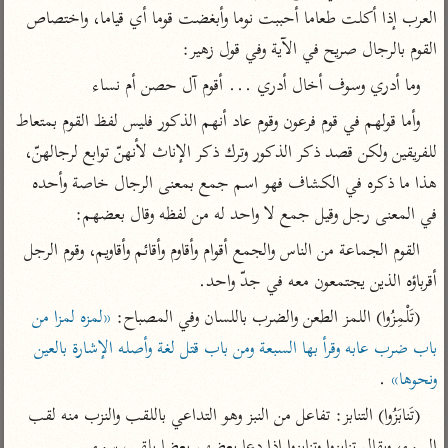
تفسير أبي السعود
الدر المنثور
العرب إذا أكلت طعاما أحببت نوما وأبغضت قوما أي قياما، واختصاص 
تفسير السمرقندي
الكشاف للزمخشري
القوم بالرجال صريح في الآية وفي قول زهير:
تفسير ابن أبي حاتم
تفسير الثعلبي
وما أدري وسوف أخال أدري ... أقوم آل حصن أم نساء
تفسير مقاتل
تفسير قتادة
وأما قولهم في قوم فرعون وقوم عاد أنهم الذكور فليس لفظ القوم بمتعاط 
للفريقين ولكن قصد ذكر الذكور وترك ذكر الإناث لأنهنّ توابع لرجالهنّ، 
هذا ما ذكره في الكشاف فهو اسم جمع بمعنى الرجال خاصة وأحده 
في المعنى رجل وقيل جمع لا واحد له من لفظه وقال بعضهم:
القوم الجماعة من الناس والجمع أقوام وأقاوم وأقائم وأقاويم، وقوم الرجل 
اشترك لتصلك أخبار مشاريعنا
أقرباؤه الذين يجتمعون معه في جدّ واحد.
اشترك
(تَلْمِزُوا) اللمز الطعن والضرب باللسان وفي المصباح: 
«لمزه لمزا من 
راسلنا
•
تليجرام
•
تويتر
باب ضرب عابه وقرأ بها السبعة ومن باب قتل لغة وأصله الإشارة بالعين 
تعليمات
•
عن الباحث القرآني
ونحوها»
 .
(تَنابَزُوا) التنابز: تفاعل من النبز وهو التداعي باللقب والنزب منه لقب 
أندرويد
أيفون