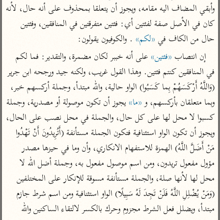
تفسير الآلوسي
جمع الأقوال
وأبقي المضاف اليه مقامه، ويجوز أن يتعلقا بمحذوف على أنه حال، لأنه 
تفسير ابن عثيمين
تفسير ابن الجوزي
تفسير الرازي
كان في الأصل صفة لفئتين أي: فئتين متفرقتين في المنافقين، وفئتين 
تفسير الماوردي
حال من الكاف في 
«لكم»
 . والكوفيون يقولون:
مركَّزة العبارة
أخرى
إن انتصاب 
«فئتين»
 على أنه خببر لكان مضمرة، والتقدير: فما لكم 
تفسير الجلالين
أضواء البيان
منتقاة
في المنافقين كنتم فئتين. وهذا القول غريب، ولكنه جيد ورجحه ابن جرير 
جامع البيان للإيجي
تفسير ابن القيم
نظم الدرر للبقاعي
(وَاللَّهُ أَرْكَسَهُمْ بِما كَسَبُوا) الواو حالية، والله مبتدأ، وجملة أركسهم خبر، 
تفسير البيضاوي
وبما متعلقان بأركسهم، و 
«ما»
 يجوز أن تكون موصولة أو مصدرية، وجملة 
تفسير ابن تيمية
تفسير النسفي
كسبوا لا محل لها على كل حال، والجملة في محل نصب على الحال، 
لغة وبلاغة
ويجوز أن تكون الواو استئنافية فتكون الجملة مستأنفة (أَتُرِيدُونَ أَنْ تَهْدُوا 
الوجيز للواحدي
التحرير والتنوير
عامّة
مَنْ أَضَلَّ اللَّهُ) الهمزة للاستفهام الانكاري، وأن وما في حيزها مصدر 
تفسير ابن أبي زمنين
تفسير السمعاني
المحرر الوجيز لابن
عطية
مؤول مفعول تريدون، ومن اسم موصول مفعول به، وجملة أضل الله لا 
تفسير مكّي
محل لها لأنها صلة، والجملة مستأنفة مسوقة للإنكار على المختلفين 
البحر المحيط لأبي
آثار
محاسن التأويل
حيان
(وَمَنْ يُضْلِلِ اللَّهُ فَلَنْ تَجِدَ لَهُ سَبِيلًا) الواو استئنافية ومن اسم شرط جازم 
للقاسمي
موسوعة التفسير
البسيط للواحدي
مبتدأ، ويضلل فعل الشرط مجزوم وحرك بالكسر لالتقاء الساكنين والله 
المأثور
تفسير الثعالبي