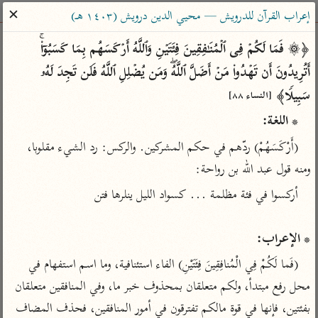
ساهم معنا في نشر القرآن والعلم الشرعي
✕
إعراب القرآن للدرويش — محيي الدين درويش (١٤٠٣ هـ)
الباحث القرآني
﴿۞ فَمَا لَكُمۡ فِی ٱلۡمُنَـٰفِقِینَ فِئَتَیۡنِ وَٱللَّهُ أَرۡكَسَهُم بِمَا كَسَبُوۤا۟ۚ 
أَتُرِیدُونَ أَن تَهۡدُوا۟ مَنۡ أَضَلَّ ٱللَّهُۖ وَمَن یُضۡلِلِ ٱللَّهُ فَلَن تَجِدَ لَهُۥ 
بحث
تفسير
علوم
مصاحف
معاجم
سَبِیلࣰا﴾ 
[النساء ٨٨]
* اللغة:
Type 2 or more characters for results.
(أَرْكَسَهُمْ) ردّهم في حكم المشركين. والركس: رد الشيء مقلوبا، 
ومنه قول عبد الله بن رواحة:
Type 1 or more
أمّهات
عامّة
معاصرة
characters for results.
تفسير الطبري
فتح البيان للقنوجي
الميسر
تفسير ابن كثير
فتح القدير للشوكاني
المختصر في
* الإعراب:
التفسير
تفسير القرطبي
تفسير ابن جزي
(فَما لَكُمْ فِي الْمُنافِقِينَ فِئَتَيْنِ) الفاء استئنافية، وما اسم استفهام في 
تفسير السعدي
تفسير البغوي
محل رفع مبتدأ، ولكم متعلقان بمحذوف خبر ما، وفي المنافقين متعلقان 
أيسر التفاسير
موسوعات
بفئتين، فإنها في قوة مالكم تفترقون في أمور المنافقين، فحذف المضاف 
القرآن – تدبر وعمل