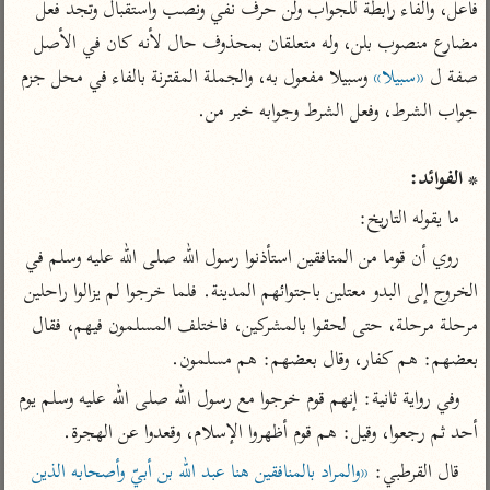
فاعل، والفاء رابطة للجواب ولن حرف نفي ونصب واستقبال وتجد فعل 
تفسير أبي السعود
الدر المنثور
تفسير السمرقندي
مضارع منصوب بلن، وله متعلقان بمحذوف حال لأنه كان في الأصل 
الكشاف للزمخشري
تفسير ابن أبي حاتم
تفسير الثعلبي
صفة ل 
«سبيلا»
 وسبيلا مفعول به، والجملة المقترنة بالفاء في محل جزم 
تفسير مقاتل
تفسير قتادة
* الفوائد:
ما يقوله التاريخ:
روي أن قوما من المنافقين استأذنوا رسول الله صلى الله عليه وسلم في 
اشترك لتصلك أخبار مشاريعنا
الخروج إلى البدو معتلين باجتوائهم المدينة. فلما خرجوا لم يزالوا راحلين 
اشترك
مرحلة مرحلة، حتى لحقوا بالمشركين، فاختلف المسلمون فيهم، فقال 
بعضهم: هم كفار، وقال بعضهم: هم مسلمون.
راسلنا
•
تليجرام
•
تويتر
وفي رواية ثانية: إنهم قوم خرجوا مع رسول الله صلى الله عليه وسلم يوم 
تعليمات
•
عن الباحث القرآني
أحد ثم رجعوا، وقيل: هم قوم أظهروا الإسلام، وقعدوا عن الهجرة.
قال القرطبي: 
«والمراد بالمنافقين هنا عبد الله بن أبيّ وأصحابه الذين 
أندرويد
أيفون