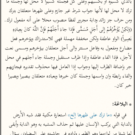
بالذي كسبوه أو بكسبهم وعلى كل فجملة كسبوا لا محل لها وجملة ما 
تفسير أبي السعود
الدر المنثور
تفسير السمرقندي
ترك لا محل لها لأنها جواب شرط غير جازم وعلى ظهرها متعلقان بترك 
الكشاف للزمخشري
تفسير ابن أبي حاتم
تفسير الثعلبي
ومن حرف جز زائد ودابة مجرور لفظا منصوب محلا على أنه مفعول ترك. 
تفسير مقاتل
(وَلكِنْ يُؤَخِّرُهُمْ إِلى أَجَلٍ مُسَمًّى فَإِذا جاءَ أَجَلُهُمْ فَإِنَّ اللَّهَ كانَ بِعِبادِهِ 
تفسير قتادة
بَصِيراً) الواو عاطفة ولكن مخففة مهملة فهي للاستدراك ويؤخرهم فعل 
مضارع ومفعول به وفاعل مستتر والى أجل متعلقان بيؤخرهم ومسمى نعت 
لأجل، فإذا الفاء عاطفة وإذا ظرف مستقبل وجملة جاء أجلهم في محل 
جر بإضافة الظرف إليها وجواب إذا العامل فيها محذوف تقديره فيجازيهم 
اشترك لتصلك أخبار مشاريعنا
والفاء رابطة وان واسمها وجملة كان خبرها وبعباده متعلقان ببصيرا وبصيرا 
اشترك
* البلاغة:
راسلنا
•
تليجرام
•
تويتر
تعليمات
•
عن الباحث القرآني
في قوله 
«ما ترك على ظهرها إلخ»
 استعارة مكنية فقد شبه الأرض 
بالدابة التي يركب الإنسان عليها ثم حذف المشبه به وهو الدابة وأبقى 
لها شيئا من لوازمها وهو الظهر، ولزاده في حاشيته على البيضاوي سؤال 
أندرويد
أيفون