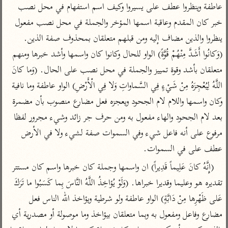
تفسير الآلوسي
جمع الأقوال
عاطفة وينظروا عطف على يسيروا وكيف اسم استفهام في محل نصب 
تفسير ابن عثيمين
تفسير ابن الجوزي
تفسير الرازي
خبر كان المقدم وعاقبة اسمها المؤخر والجملة في محل نصب مفعول 
تفسير الماوردي
ينظروا والذين مضاف إليه ومن قبلهم متعلقان بمحذوف صفة الذين. 
مركَّزة العبارة
(وَكانُوا أَشَدَّ مِنْهُمْ قُوَّةً) الواو للحال وكانوا كان واسمها وأشد خبرها ومنهم 
أخرى
تفسير الجلالين
متعلقان بأشد وقوة تمييز والجملة في محل نصب على الحال. (وَما كانَ 
أضواء البيان
منتقاة
جامع البيان للإيجي
اللَّهُ لِيُعْجِزَهُ مِنْ شَيْءٍ فِي السَّماواتِ وَلا فِي الْأَرْضِ) الواو عاطفة وما نافية 
تفسير ابن القيم
نظم الدرر للبقاعي
وكان واسمها واللام لام الجحود ويعجزه فعل مضارع منصوب بأن مضمرة 
تفسير البيضاوي
تفسير ابن تيمية
بعد لام الجحود والهاء مفعول به ومن حرف جر زائد وشيء مجرور لفظا 
تفسير النسفي
لغة وبلاغة
مرفوع على أنه فاعل شيء وفي السموات صفة لشيء ولا في الأرض 
الوجيز للواحدي
التحرير والتنوير
عامّة
عطف على في السموات.
تفسير ابن أبي زمنين
تفسير السمعاني
المحرر الوجيز لابن
(إِنَّهُ كانَ عَلِيماً قَدِيراً) ان واسمها وجملة كان خبرها واسم كان مستتر 
عطية
تفسير مكّي
تقديره هو وعليما وقديرا خبراها. (وَلَوْ يُؤاخِذُ اللَّهُ النَّاسَ بِما كَسَبُوا ما تَرَكَ 
البحر المحيط لأبي
آثار
محاسن التأويل
حيان
عَلى ظَهْرِها مِنْ دَابَّةٍ) الواو عاطفة ولو شرطية ويؤاخذ الله الناس فعل 
للقاسمي
موسوعة التفسير
مضارع وفاعل ومفعول به وبما متعلقان بيؤاخذ وما موصولة أو مصدرية أي 
البسيط للواحدي
المأثور
تفسير الثعالبي